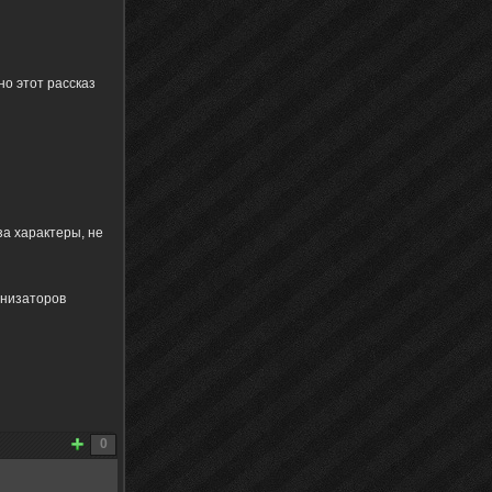
о этот рассказ
за характеры, не
анизаторов
0