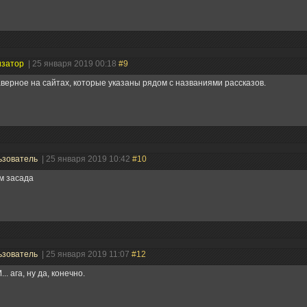
изатор
| 25 января 2019 00:18
#9
верное на сайтах, которые указаны рядом с названиями рассказов.
ьзователь
| 25 января 2019 10:42
#10
м засада
ьзователь
| 25 января 2019 11:07
#12
... ага, ну да, конечно.