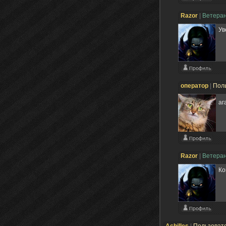
Razоr
|
Ветера
Ув
оператор
|
Пол
аг
Razоr
|
Ветера
Ко