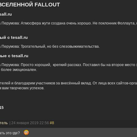
ВСЕЛЕННОЙ FALLOUT
all.ru
 Перумова: Атмосфера жути создана очень хорошо. Не поклонник Фоллаута, н
й с tesall.ru
 Перумова: Трогательный, но без слезовыжимательства.
е с tesall.ru
 Перумова: Просто хороший, крепкий рассказ. Поставил бы на второе место 
 более эмоционален.
елей и благодарим участников за внесённый вклад. От лица всех сайтов-орг
 вам творческих успехов.
15
тель
| 24 января 2019 22:56
#8
ать это где?