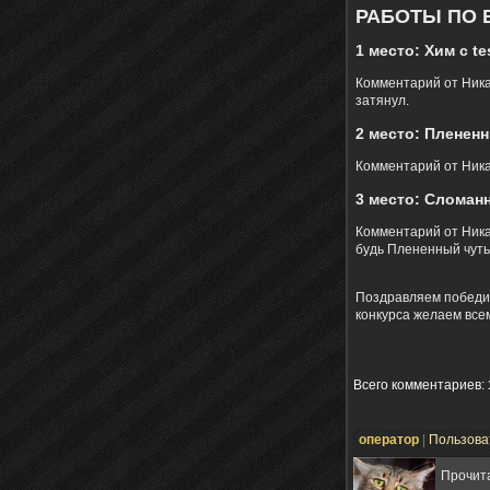
РАБОТЫ ПО 
1 место: Хим с tes
Комментарий от Ника
затянул.
2 место: Плененны
Комментарий от Ника
3 место: Сломанны
Комментарий от Ника
будь Плененный чуть
Поздравляем победит
конкурса желаем всем
Всего комментариев
:
оператор
|
Пользова
Прочит