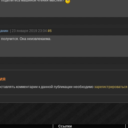
 поделитесь машиной чтения мыслей?
данин
| 23 января 2019 23:04
#6
 получится. Она неизвлекаема.
ия
 оставлять комментарии к данной публикации необходимо
зарегистрироватьс
Ссылки