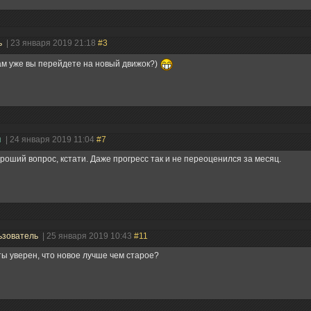
ь
| 23 января 2019 21:18
#3
ам уже вы перейдете на новый движок?)
н
| 24 января 2019 11:04
#7
роший вопрос, кстати. Даже прогресс так и не переоценился за месяц.
ьзователь
| 25 января 2019 10:43
#11
ты уверен, что новое лучше чем старое?