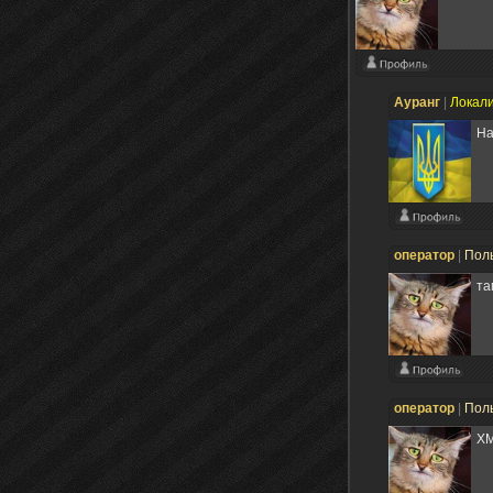
Ауранг
|
Локал
На
оператор
|
Пол
та
оператор
|
Пол
ХМ