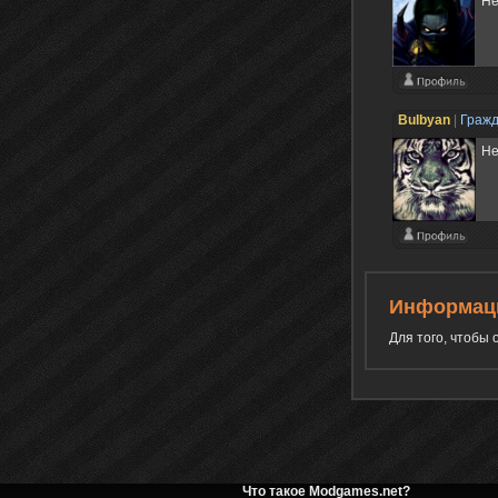
He
Bulbyan
|
Граж
Не
Информац
Для того, чтобы
Что такое Modgames.net?