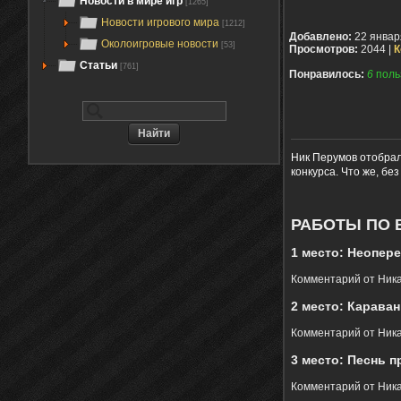
Новости в мире игр
[1265]
Новости игрового мира
[1212]
Добавлено:
22 январ
Околоигровые новости
[53]
Просмотров:
2044 |
К
Статьи
[761]
Понравилось:
6
поль
Ник Перумов отобрал
конкурса. Что же, бе
РАБОТЫ ПО 
1 место: Неоперен
Комментарий от Ника
2 место: Караван 
Комментарий от Ника
3 место: Песнь пр
Комментарий от Ник