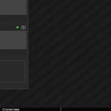
0
я
.
Статистика