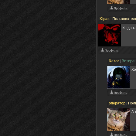
Kipas
|
Пользовател
Когда т
Razоr
|
Ветера
Хо
оператор
|
Пол
А 