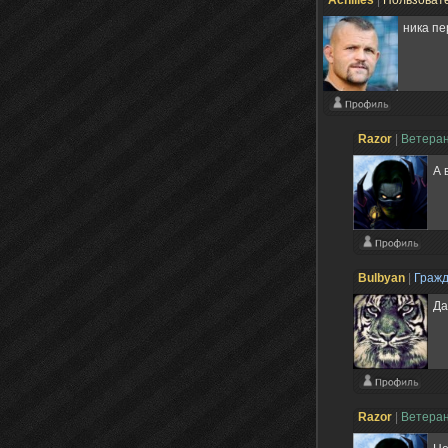
Achilles
|
Пользоват
ника п
Razоr
|
Ветера
А 
Bulbyan
|
Граж
Да
Razоr
|
Ветера