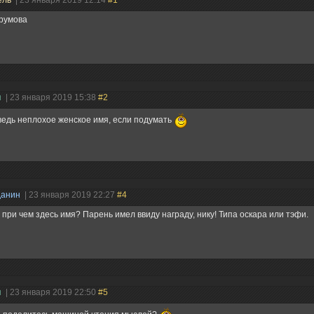
ель
| 23 января 2019 12:14
#1
ерумова
н
| 23 января 2019 15:38
#2
ведь неплохое женское имя, если подумать
данин
| 23 января 2019 22:27
#4
 при чем здесь имя? Парень имел ввиду награду, нику! Типа оскара или тэфи.
н
| 23 января 2019 22:50
#5