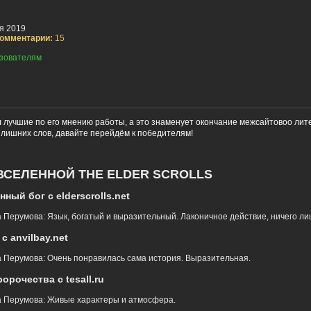
я 2019
омментарии:
15
зователям
 лучшие по его мнению работы, а это знаменует окончание межсайтовоо лит
з лишних слов, давайте перейдём к победителям!
ВСЕЛЕННОЙ THE ELDER SCROLLS
ный бог c elderscrolls.net
 Перумова: Язык, богатый и выразительный. Лаконичное действие, ничего ли
с anvilbay.net
 Перумова: Очень понравилась сама история. Выразительная.
орочества с tesall.ru
а Перумова: Живые характеры и атмосфера.