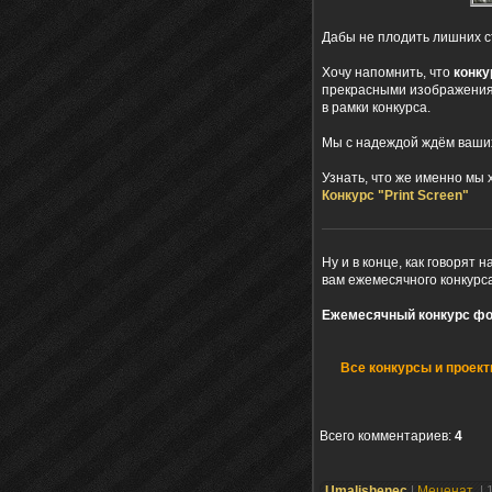
Дабы не плодить лишних ст
Хочу напомнить, что
конку
прекрасными изображениям
в рамки конкурса.
Мы с надеждой ждём ваших
Узнать, что же именно мы 
Конкурс "Print Screen"
Ну и в конце, как говоря
вам ежемесячного конкурса
Ежемесячный конкурс фо
Все конкурсы и проект
Всего комментариев
:
4
Umalishenec
|
Меценат
| 