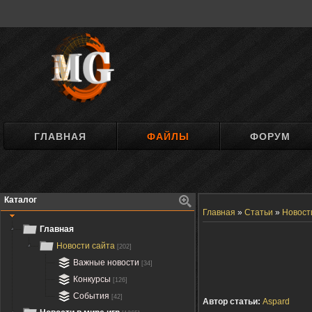
ГЛАВНАЯ
ФАЙЛЫ
ФОРУМ
Каталог
Главная
»
Статьи
»
Новост
Главная
Новости сайта
[202]
Важные новости
[34]
Конкурсы
[126]
События
[42]
Автор статьи:
Aspard