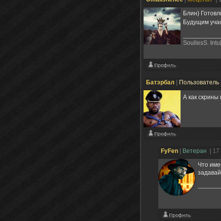
Блин) Готовл
Будущим учас
SoullesS. Intu
Батэрбал
|
Пользователь
А как скрины
FyFen
|
Ветеран
| 17
Что име
задавай