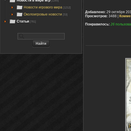
Новости в мире игр
[1265]
Новости игрового мира
[1212]
Добавлено:
29 октября 20
Околоигровые новости
[53]
Просмотров:
3488 |
Комме
Статьи
[761]
Понравилось:
26
пользова