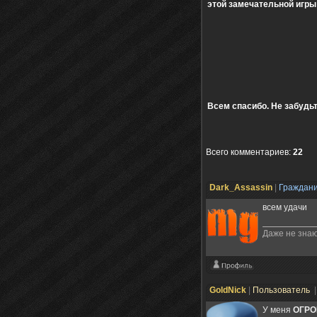
этой замечательной игры
Всем спасибо. Не забудь
Всего комментариев
:
22
Dark_Assassin
|
Граждан
всем удачи
Даже не знаю
GoldNick
|
Пользователь
|
У меня
ОГРО