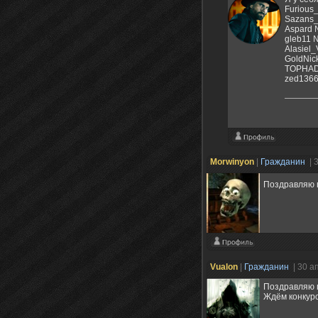
Furious
Sazans
Aspard
gleb11 
Alasiel
GoldNic
TOPHA
zed136
Morwinyon
|
Гражданин
| 
Поздравляю 
Vualon
|
Гражданин
| 30 а
Поздравляю 
Ждём конкурс