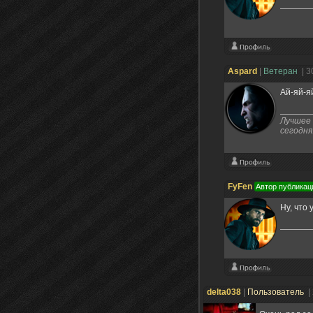
Aspard
|
Ветеран
| 3
Ай-яй-я
Лучшее 
сегодня
FyFen
Автор публикац
Ну, что 
delta038
|
Пользователь
|