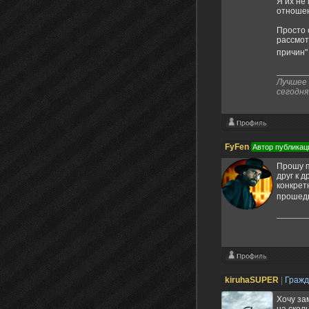
Я их не
отношен
Просто 
рассмот
причин"
Лучшее 
сегодня
FyFen
Автор публикац
Прошу п
друг к д
конкрет
прошедш
kiruhaSUPER
|
Граж
Хочу за