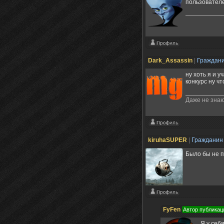
пользовател
Dark_Assassin
|
Граждан
ну хоть я и 
конкурс ну чт
Даже не знаю
kiruhaSUPER
|
Граждани
Было бы не п
FyFen
Автор публикац
Я у себ