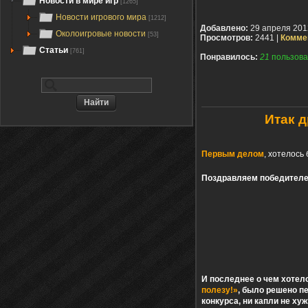
Новости в мире игр
[1265]
Новости игрового мира
[1212]
Добавлено:
29 апреля 201
Околоигровые новости
[53]
Просмотров:
2441 |
Комме
Статьи
[761]
Понравилось:
21
пользова
Итак 
Первым делом
, хотелось
Поздравляем победителе
И последнее о чем хотело
полезу!»
, было решено п
конкурса, ни капли не ху