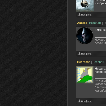
на скол
изобра
Aspard
|
Ветеран
| 3
Камешек
Лучшее 
сегодня
Heartless
|
Ветеран
Нифига.
восприн
>>> asser
Traceback
File "<st
Assertio