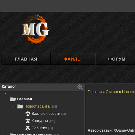
ГЛАВНАЯ
ФАЙЛЫ
ФОРУМ
Каталог
Главная
»
Статьи
»
Новост
Главная
Новости сайта
[202]
Важные новости
[34]
Конкурсы
[126]
События
[42]
Автор статьи:
XGame-Onli