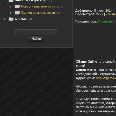
Новости в мире игр
[1265]
Новости игрового мира
[1212]
Добавлено:
5 июня 2014
Околоигровые новости
[53]
Просмотров:
2297 |
Комме
Статьи
[761]
Понравилось:
2
пользоват
XGame-Online
- это онлай
денег!
Contra Mortis
- только что
исследований и строительс
Адрес игры:
http://xgame-
Абсолютно новые возможно
Интереснейшая игра в кот
Командуй миллионами кора
Изучай технологии, которы
место во всём белом свет
новые уровни, как мирный, 