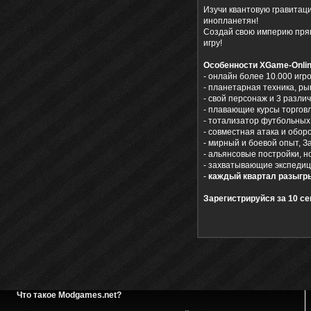
Изучи квантовую гравитац
инопланетян!
Создай свою империю прямо
игру!
Особенности XGame-Onlin
- онлайн более 10.000 игро
- планетарная техника, ры
- свой персонаж и 3 разли
- плавающие курсы торговл
- тотализатор футбольных
- совместная атака и обор
- мирный и боевой опыт, З
- альянсовые постройки, н
- захватывающие экспедиц
-
каждый квартал разыгры
Зарегистрируйся за 10 се
Что такое Modgames.net?