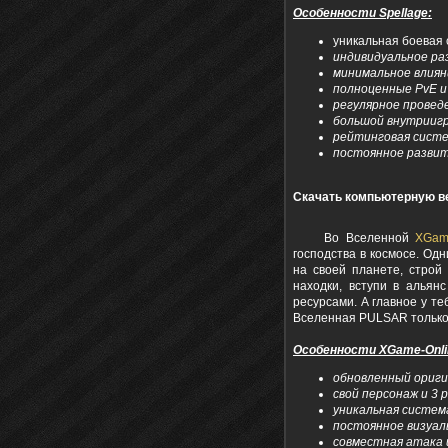
Особенности Spellage:
уникальная боевая 
индивидуальное ра
минимальное влиян
полноценные PvE и
регулярное провед
большой внутрииг
рейтинговая систе
постоянное развити
Скачать компьютерную в
Во Вселенной
XGame
господства в космосе. Од
на своей планете, строй 
находки, вступи в альян
ресурсами. А главное у т
Вселенная PULSAR только 
Особенности XGame-Onlin
обновленный ориги
свой персонаж и 3 
уникальная систем
постоянное визуал
совместная атака и