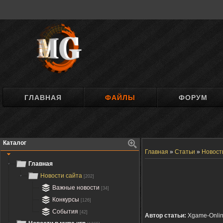
ГЛАВНАЯ
ФАЙЛЫ
ФОРУМ
Каталог
Главная
»
Статьи
»
Новост
Главная
Новости сайта
[202]
Важные новости
[34]
Конкурсы
[126]
События
[42]
Автор статьи:
Xgame-Onli