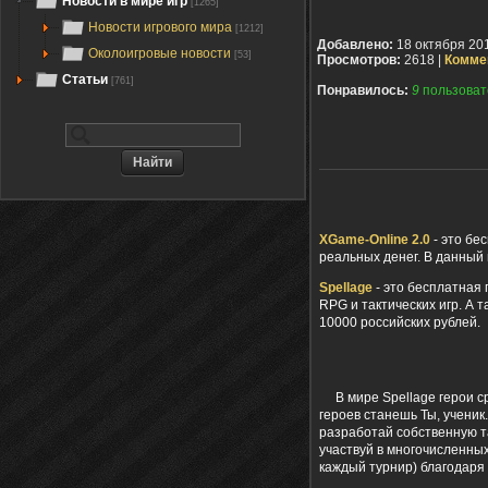
Новости в мире игр
[1265]
Новости игрового мира
[1212]
Добавлено:
18 октября 20
Околоигровые новости
[53]
Просмотров:
2618 |
Комме
Статьи
[761]
Понравилось:
9
пользоват
XGame-Online 2.0
- это бе
реальных денег. В данный
Spellage
- это бесплатная 
RPG и тактических игр. А
10000 российских рублей.
В мире Spellage герои ср
героев станешь Ты, ученик
разработай собственную та
участвуй в многочисленны
каждый турнир) благодаря 