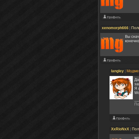
xenomorph666
|
Пол
Вы снач
конечно
langley
|
Модме
Да
за
Я 
Wo
По
XxRioNxX
|
Пол
wo