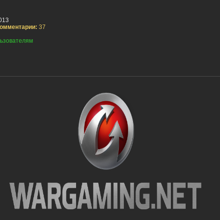
013
омментарии:
37
ьзователям