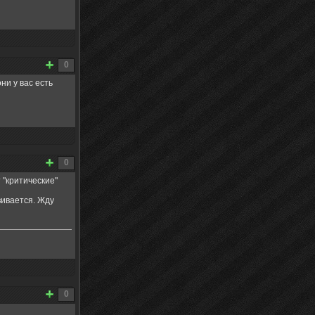
0
ни у вас есть
0
 "критические"
вивается. Жду
0