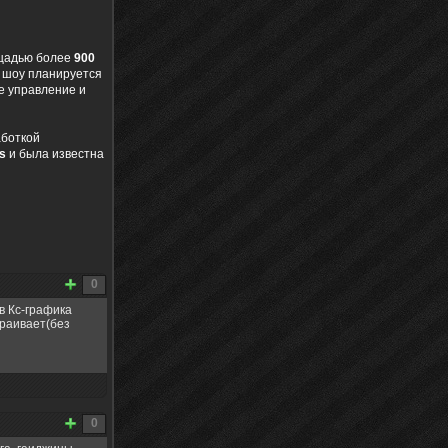
щадью более
900
 шоу планируется
е управление и
аботкой
s
и была известна
0
в Кс-графика
траивает(без
0