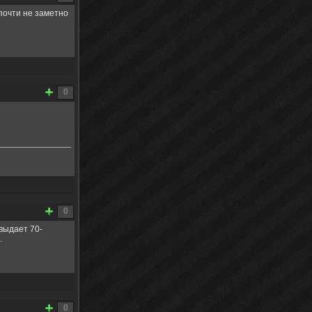
х почти не заметно
0
0
 выдает 70-
.
0