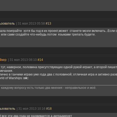
ьзователь
| 31 мая 2013 05:58
#13
ала поиграйте хотя бы год в их проект,может станете мозги включать...Если о
 или сами создайте что-нибудь потом языками трепать будете.
йкер
| 31 мая 2013 08:10
#14
 тут, наверное, половина присутствующих одной рукой играет, а второй пишет
мечания.
лично в танчики играю уже года два с половиной; отличная игра и активно раз
rld of Warships
:ok:
 каждому вопросу есть только два мнения - неправильное и моё.
ьзователь
| 31 мая 2013 10:16
#18
t все эти два года не развивается а деградирует