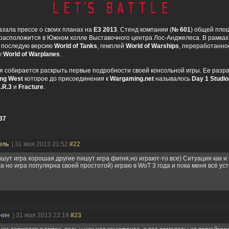
азала прессе о своих планах на
Е3
2013
. Стенд компании (
№ 601
) общей пло
расположится в Южном холле Выставочного центра Лос-Анджелеса. В рамках
 последую версию
World of Tanks
, гемплей
World of Warships
, переработанно
у
World of Warplanes
.
 собирается раскрыть первые подробности своей консольной игры. Ее разр
ng West
которое до присоединения к
Wargaming.net
называлось
Day 1 Studio
A.R.3
и
Fracture
.
37
ель
| 31 мая 2013 21:52
#22
шут игра хорошая другие пишут игра фигня,но играют-то все) Ситуация как и 
а но игра популярна своей простотой) играю в WoT 3 года и пока меня всё ус
нин
| 31 мая 2013 23:19
#23