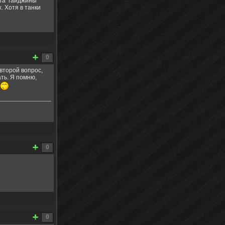
инга гаиджины
. Хотя в танки
0
 второй вопрос,
ть. Я помню,
0
0