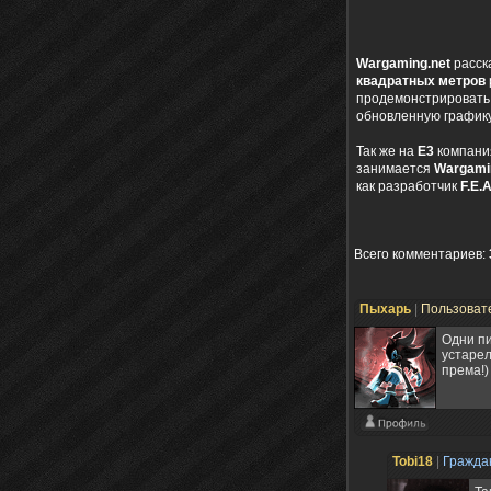
Wargaming.net
расск
квадратных метров
продемонстрировать
обновленную график
Так же на
Е3
компания
занимается
Wargami
как разработчик
F.E.
Всего комментариев
:
Пыхарь
|
Пользоват
Одни пи
устарел
према!)
Tobi18
|
Гражда