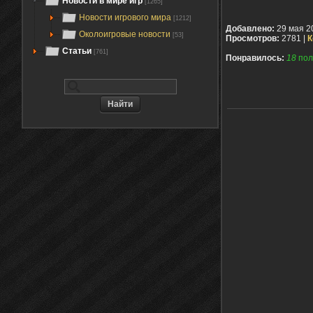
Новости в мире игр
[1265]
Новости игрового мира
[1212]
Добавлено:
29 мая 2
Околоигровые новости
[53]
Просмотров:
2781 |
К
Статьи
[761]
Понравилось:
18
пол