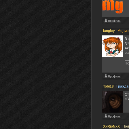
langley
|
Модме
В 
до
де
ра
По
Tobi18
|
Гражда
Ст
иг
XxRioNxX
|
Пол