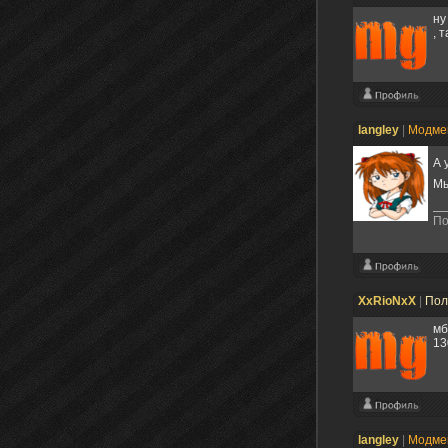
ну
, 
langley
|
Модме
А 
Мы
По
XxRioNxX
|
Пол
мб
13
langley
|
Модме