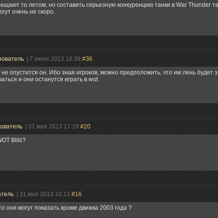
ещают то летом, но составить серьезную конкуренцию танки в
War Thunder т
огут очень не скоро.
зователь
| 7 июня 2013 16:38
#36
 не опустится он. Ибо зная игроков, можно предположить, что им лень будет з
чаться и они останутся играть в wot.
ователь
| 31 мая 2013 17:19
#20
WOT Blitz?
атель
| 31 мая 2013 10:13
#16
то они могут показать кроме движка 2003 года ?