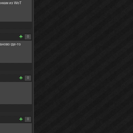
анкам из WoT
0
аново где-то
0
0