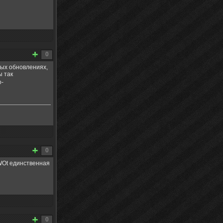
0
тых обновлениях,
ы так
о-
0
WOt единственная
0