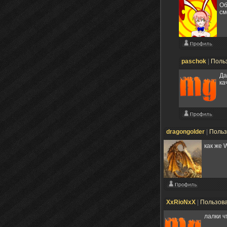
Об
см
paschok
|
Поль
Да
ка
dragongolder
|
Польз
как же 
XxRioNxX
|
Пользов
лалки ч