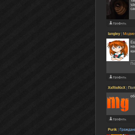
Та
уд
са
langley
|
Модме
Ещ
на
ка
По
XxRioNxX
|
Пол
об
Purik
|
Гражда