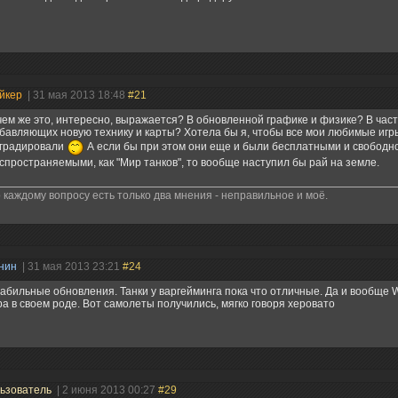
йкер
| 31 мая 2013 18:48
#21
чем же это, интересно, выражается? В обновленной графике и физике? В час
бавляющих новую технику и карты? Хотела бы я, чтобы все мои любимые игр
градировали
А если бы при этом они еще и были бесплатными и свободн
спространяемыми, как "Мир танков", то вообще наступил бы рай на земле.
 каждому вопросу есть только два мнения - неправильное и моё.
нин
| 31 мая 2013 23:21
#24
абильные обновления. Танки у варгейминга пока что отличные. Да и вообще 
ра в своем роде. Вот самолеты получились, мягко говоря херовато
ьзователь
| 2 июня 2013 00:27
#29