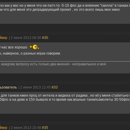
 хз как у вас но у меня что ни патч то -5-10 фпс да и влияние "скилла" в танка
так что для меня это деградирующий проект , но это всего лишь мое имхо
йкер
| 2 июня 2013 08:30
#30
у нас все хорошо
, наверное, о разных играх говорим.
 каждому вопросу есть только два мнения - неправильное и моё.
ьзователь
| 2 июня 2013 12:45
#33
 для танков нжен проц от интела и видюха от радика , но wt у меня стабитьно
0фпс а на деве и 150 бывало в то время как вгшные танки\самолеты 30-50фпс
йкер
| 2 июня 2013 15:48
#35