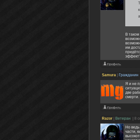
к
В таком
возможн
возможн
им дост
придётс
эффект?
Samura
|
Гражданин
Я и не 
ситуаци
две раб
смерти. 
Razоr
|
Ветеран
| 8 
Но ведь
части, 
высокот