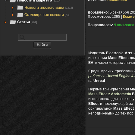
Новости в мире игр
[1265]
Новости игрового мира
[1212]
Добавлено:
5 сентября 20
Околоигровые новости
[53]
Просмотров:
1398 |
Комме
Статьи
[761]
Понравилось:
9
пользоват
Издатель
Electronic Arts
и
игре серии
Mass Effect
дв
EA
, в числе которых значи
Среди прочих требований
работы с
Unreal Engine 4
на
Unreal
.
Первые три игры серии
Ma
Mass Effect: Andromeda
B
использовал для своих ш
Effect
и последующей за
оригинальной
Mass Effect
неподвижными до тех пор, 