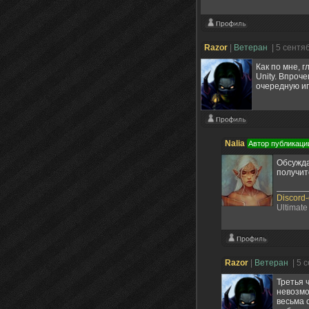
Razоr
|
Ветеран
| 5 сентя
Как по мне, 
Unity. Впроч
очередную иг
Nalia
Автор публикаци
Обсужда
получит
Discord
Ultimate
Razоr
|
Ветеран
| 5 
Третья 
невозмо
весьма 