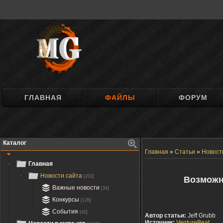
ГЛАВНАЯ
ФАЙЛЫ
ФОРУМ
Каталог
Главная
»
Статьи
»
Новост
Главная
Новости сайта
[202]
Возможно
Важные новости
[34]
Конкурсы
[126]
События
[42]
Автор статьи:
Jeff Grubb
Источник:
VentureBeat