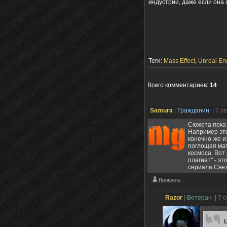
индустрии, даже если она 
Теги:
Mass Effect
,
Unreal En
Всего комментариев
:
14
Samura
|
Гражданин
| 7 с
Сюжета пока 
Например это
конечно-же и
поглощая мат
космоса. Вот
плагиат" - э
сериала Свет
Razоr
|
Ветеран
| 7 