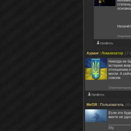
ненамно
степень
основна
Незачë
Отредак
Ауранг
|
Локализатор
| 7
Никогда не бы
истерию вокр
отношению к 
могли. А сейч
совсем.
Отредактиров
Mef3R
|
Пользователь
| 6
Если это буд
винте не удо
Bfg