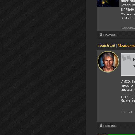
либо за
которых
в плане
же Шепа
вары не
Отредак
registrant
|
Модмейк
Имхо, в
просто 
редакто
тот ещё
было п
Пишите 