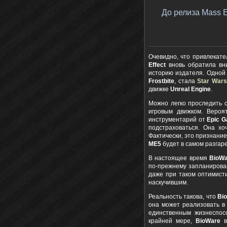
До релиза Mass E
Очевидно, что привлекат
Effect
вновь обратила в
историю издателя. Одной
Frostbite
, стала
Star Wars
движке
Unreal Engine
.
Можно легко проследить 
игровым движком. Вероя
инструментарий от
Epic 
подстраховаться. Она х
Фактически, это признание
ME5
будет в самом разгаре
В настоящее время
BioWa
по-прежнему запланирован
даже при таком оптимист
наскучившим.
Реальность такова, что
Bi
она может реализовать в
единственным жизнеспос
крайней мере,
BioWare
в