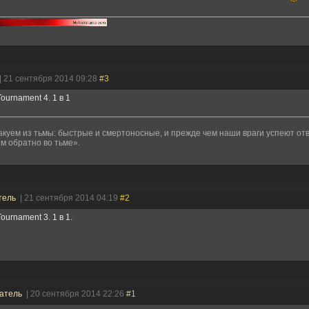
| 21 сентября 2014 09:28
#3
Tournament 4. 1 в 1
куем из тьмы: быстрые и смертоносные, и прежде чем наши враги успеют о
м обратно во тьме».
тель
| 21 сентября 2014 04:19
#2
ournament 3. 1 в 1.
атель
| 20 сентября 2014 22:26
#1