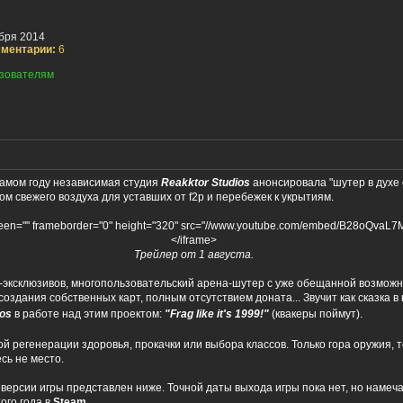
бря 2014
ментарии:
6
зователям
 самом году независимая студия
Reakktor Studios
анонсировала "шутер в духе
ом свежего воздуха для уставших от f2p и перебежек к укрытиям.
creen="" frameborder="0" height="320" src="//www.youtube.com/embed/B28oQvaL7
</iframe>
Трейлер от 1 августа.
-эксклюзивов, многопользовательский арена-шутер с уже обещанной возмож
здания собственных карт, полным отсутствием доната... Звучит как сказка в
ios
в работе над этим проектом:
"Frag like it's 1999!"
(квакеры поймут).
й регенерации здоровья, прокачки или выбора классов. Только гора оружия, т
сь не место.
версии игры представлен ниже. Точной даты выхода игры пока нет, но намеч
ого года в
Steam
.