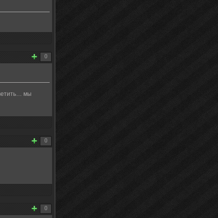
0
тветить… мы
0
0