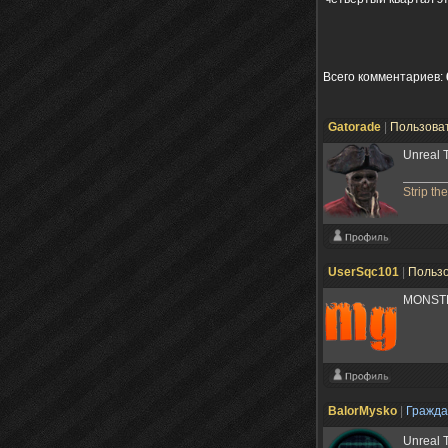
Всего комментариев
:
Gatorade
|
Пользова
Unreal 
Strip th
UserSqc101
|
Польз
MONSTE
BalorMysko
|
Гражд
Unreal 