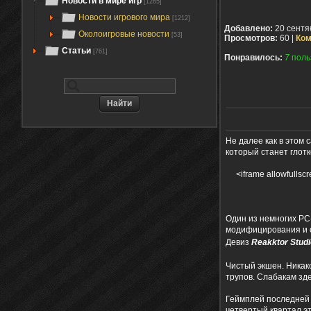
Новости в мире игр
[1265]
Новости игрового мира
[1212]
Добавлено:
20 сентя
Околоигровые новости
[53]
Просмотров:
60 |
Ком
Статьи
[761]
Понравилось:
7
поль
Не далее как в этом
который станет глотк
<iframe allowfulls
Один из немногих PC
модифицирования и со
Девиз
Reakktor Stud
Чистый экшен. Никако
трупов. Слабакам зде
Геймплей последней 
четвертый квартал эт