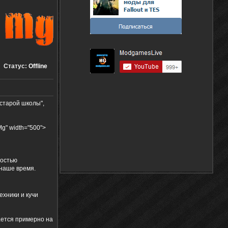
Статус:
Offline
 старой школы",
Mg" width="500">
ностью
 наше время.
ехники и кучи
ается примерно на