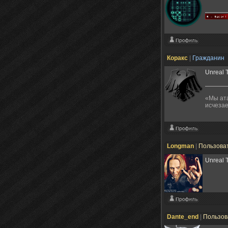
Коракс
|
Гражданин
Unreal 
«Мы ата
исчезае
Longman
|
Пользова
Unreal T
Dante_end
|
Пользов