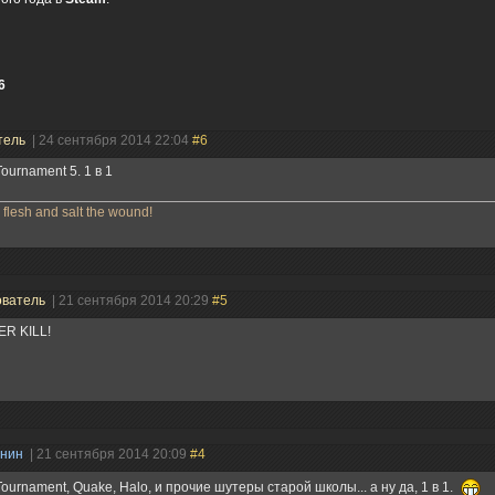
6
тель
| 24 сентября 2014 22:04
#6
Tournament 5. 1 в 1
e flesh and salt the wound!
ователь
| 21 сентября 2014 20:29
#5
R KILL!
анин
| 21 сентября 2014 20:09
#4
Tournament, Quake, Halo, и прочие шутеры старой школы... а ну да, 1 в 1.