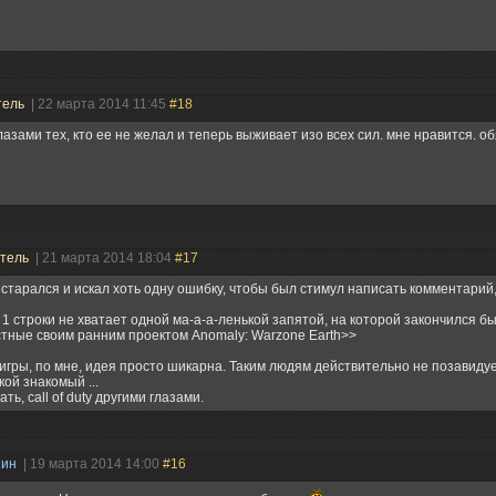
тель
| 22 марта 2014 11:45
#18
лазами тех, кто ее не желал и теперь выживает изо всех сил. мне нравится. о
атель
| 21 марта 2014 18:04
#17
 старался и искал хоть одну ошибку, чтобы был стимул написать комментарий,
 1 строки не хватает одной ма-а-а-ленькой запятой, на которой закончился б
тные своим ранним проектом Anomaly: Warzone Earth>>
игры, по мне, идея просто шикарна. Таким людям действительно не позавидуеш
кой знакомый ...
ать, call of duty другими глазами.
нин
| 19 марта 2014 14:00
#16