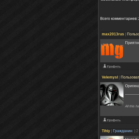
Всего комментариев
:
max2013rus
|
Польз
Приятно
Velemysl
|
Пользова
Оригина
All this 
Tihiy
|
Гражданин
| 