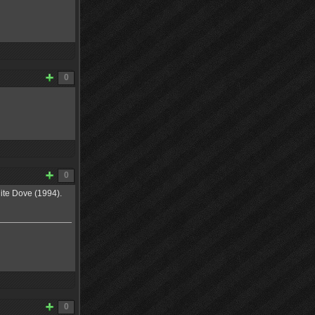
0
0
te Dove (1994).
0