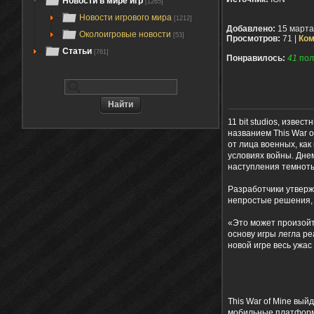
Новости в мире игр
[1265]
Новости игрового мира
[1212]
Добавлено:
15 марта
Околоигровые новости
[53]
Просмотров:
71 |
Ком
Статьи
[761]
Понравилось:
41
пол
11 bit studios, изве
названием This War o
от лица военных, как
условиях войны. Дне
наступления темноты
Разработчики утверж
непростые решения, 
«Это может произойти
основу игры легла р
новой игре весь ужа
This War of Mine вый
мобильные платфор