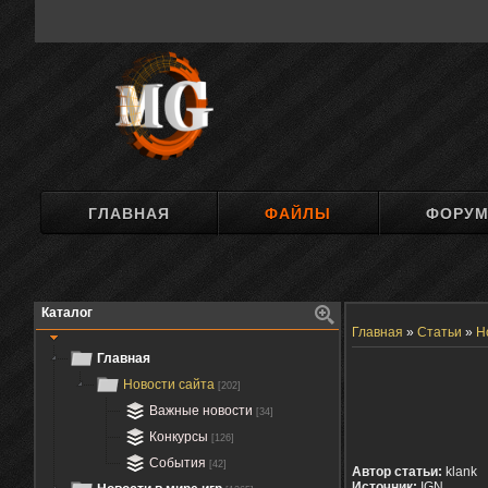
ГЛАВНАЯ
ФАЙЛЫ
ФОРУ
Каталог
Главная
»
Статьи
»
Н
Главная
Новости сайта
[202]
Важные новости
[34]
Конкурсы
[126]
События
[42]
Автор статьи:
klank
Источник:
IGN