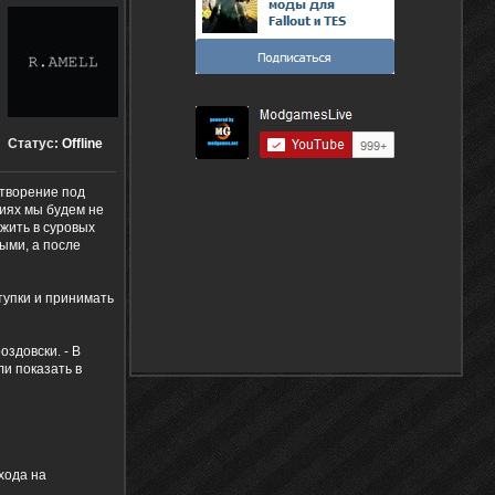
Статус:
Offline
 творение под
тиях мы будем не
ыжить в суровых
ыми, а после
тупки и принимать
оздовски. - В
и показать в
хода на