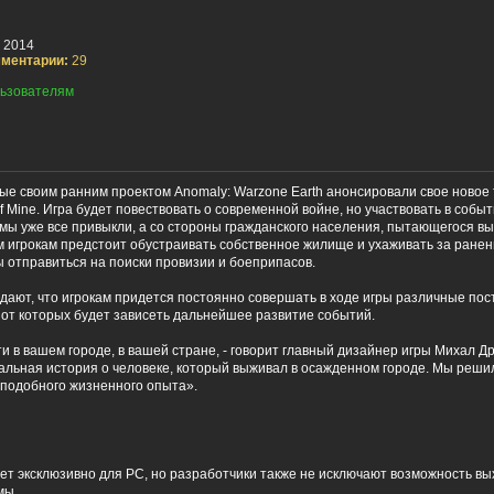
 2014
ментарии:
29
ьзователям
стные своим ранним проектом Anomaly: Warzone Earth анонсировали свое новое
f Mine. Игра будет повествовать о современной войне, но участвовать в собы
 мы уже все привыкли, а со стороны гражданского населения, пытающегося в
м игрокам предстоит обустраивать собственное жилище и ухаживать за ранен
 отправиться на поиски провизии и боеприпасов.
дают, что игрокам придется постоянно совершать в ходе игры различные пос
от которых будет зависеть дальнейшее развитие событий.
 в вашем городе, в вашей стране, - говорит главный дизайнер игры Михал Др
еальная история о человеке, который выживал в осажденном городе. Мы решил
с подобного жизненного опыта».
дет эксклюзивно для PC, но разработчики также не исключают возможность вы
мы.