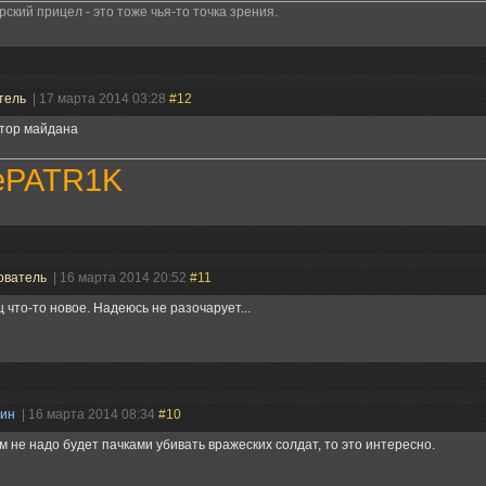
ский прицел - это тоже чья-то точка зрения.
тель
| 17 марта 2014 03:28
#12
тор майдана
ePATR1K
ователь
| 16 марта 2014 20:52
#11
 что-то новое. Надеюсь не разочарует...
нин
| 16 марта 2014 08:34
#10
м не надо будет пачками убивать вражеских солдат, то это интересно.