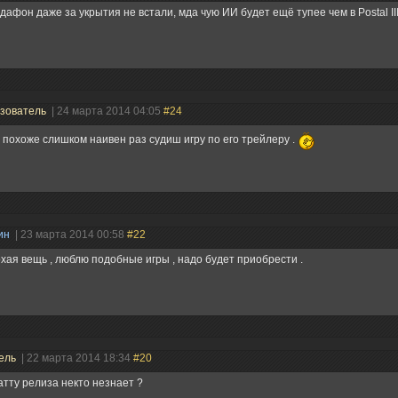
дафон даже за укрытия не встали, мда чую ИИ будет ещё тупее чем в Postal III
зователь
| 24 марта 2014 04:05
#24
 похоже слишком наивен раз судиш игру по его трейлеру .
ин
| 23 марта 2014 00:58
#22
хая вещь , люблю подобные игры , надо будет приобрести .
ель
| 22 марта 2014 18:34
#20
атту релиза некто незнает ?