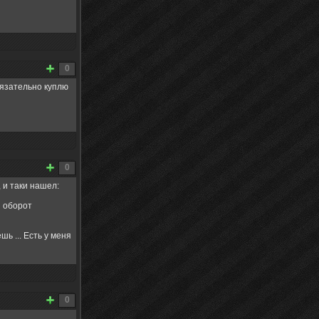
0
бязательно куплю
0
 и таки нашел:
ы оборот
ь ... Есть у меня
0