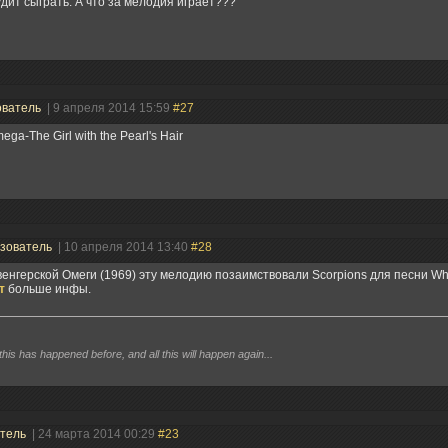
дит сыграть. А что за мелодия играет???
ователь
| 9 апреля 2014 15:59
#27
ega-The Girl with the Pearl's Hair
зователь
| 10 апреля 2014 13:40
#28
венгерской Омеги (1969) эту мелодию позаимствовали Scorpions для песни Whi
т
больше инфы.
 this has happened before, and all this will happen again...
атель
| 24 марта 2014 00:29
#23