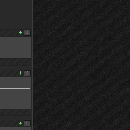
0
0
0