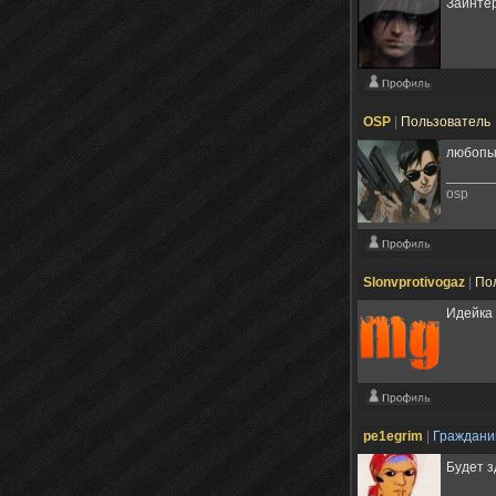
Заинтер
OSP
|
Пользователь
любопыт
osp
Slonvprotivogaz
|
По
Идейка 
pe1egrim
|
Граждан
Будет з