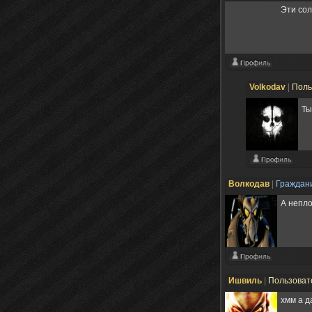
Эти сол
Volkodav
|
Поль
Ты
Волкодав
|
Граждан
А непло
Ишвиль
|
Пользоват
хмм а д