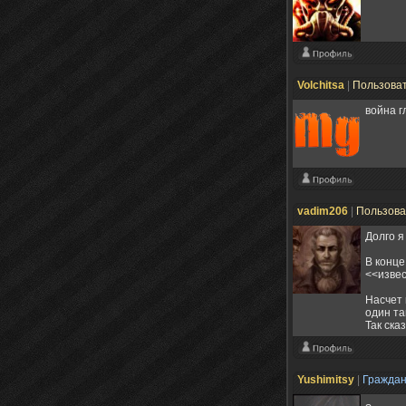
Volchitsa
|
Пользова
война г
vadim206
|
Пользов
Долго я
В конце
<<извес
Насчет 
один та
Так сказ
Yushimitsy
|
Гражда