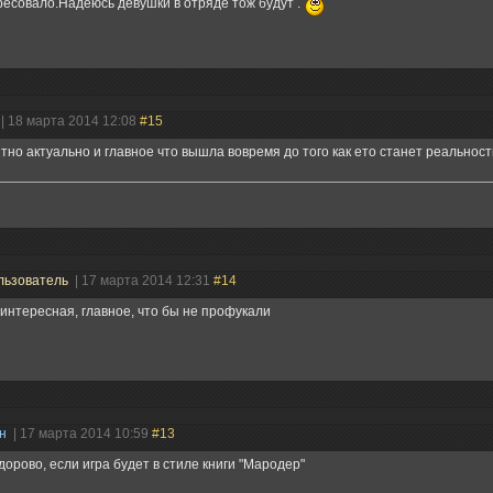
есовало.Надеюсь девушки в отряде тож будут .
| 18 марта 2014 12:08
#15
но актуально и главное что вышла вовремя до того как ето станет реальнос
льзователь
| 17 марта 2014 12:31
#14
интересная, главное, что бы не профукали
ин
| 17 марта 2014 10:59
#13
дорово, если игра будет в стиле книги "Мародер"