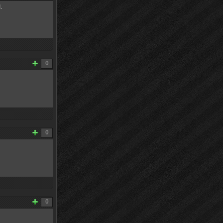
.
0
0
0