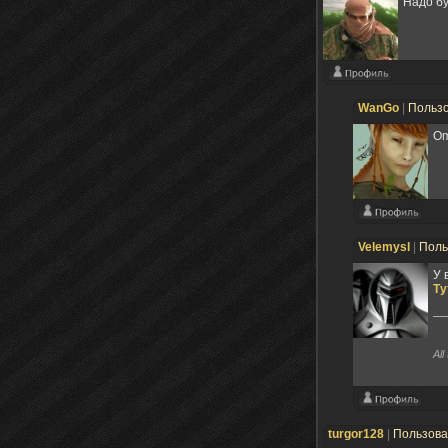
Надо бу
WanGo
|
Польз
Om
Velemysl
|
Поль
У 
Ту
All
turgor128
|
Пользов