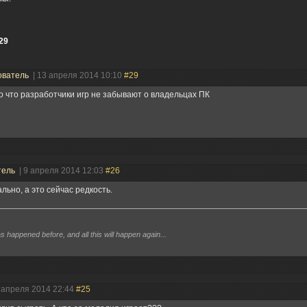
29
ователь
| 13 апреля 2014 10:10
#29
 что разработчики игр не забывают о владельцах ПК
тель
| 9 апреля 2014 12:03
#26
льно, а это сейчас редкость.
has happened before, and all this will happen again...
2 апреля 2014 22:44
#25