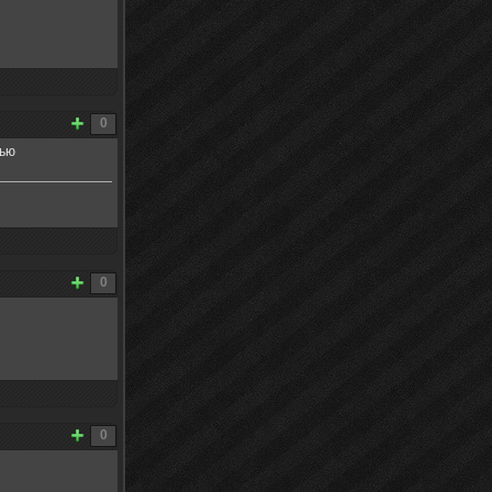
0
тью
0
0