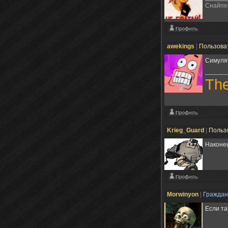
Снайпер
awekings
|
Пользова
Симуля
Th
Krieg_Guard
|
Польз
Наконец
Morwinyon
|
Гражда
Если та