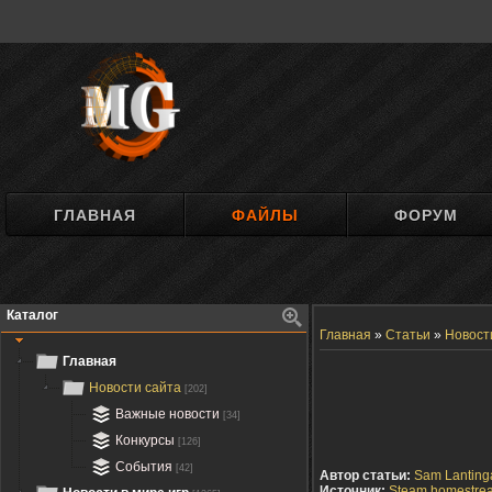
ГЛАВНАЯ
ФАЙЛЫ
ФОРУМ
Каталог
Главная
»
Статьи
»
Новост
Главная
Новости сайта
[202]
Важные новости
[34]
Конкурсы
[126]
События
[42]
Автор статьи:
Sam Lanting
Источник:
Steam homestre