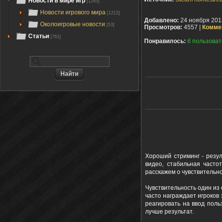
Новости в мире игр
[1265]
Новости игрового мира
[1212]
Добавлено:
24 ноября 201
Околоигровые новости
[53]
Просмотров:
4557 |
Комме
Статьи
[761]
Понравилось:
6
пользоват
Хороший стриминг - резул
видео, стабильная часто
расскажем о чувствительно
Чувствительность один из
часто награждает игроков
реагировать на ввод поль
лучше результат.