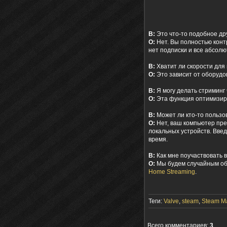
В:
Это что-то подобное др
О:
Нет. Вы полностью конт
нет подписки и все абсолю
В:
Хватит ли скорости для
О:
Это зависит от оборудов
В:
Я могу делать стриминг
О:
Эта функция оптимизир
В:
Может ли кто-то пользо
О:
Нет, ваш компьютер пред
локальных устройств. Введ
время.
В:
Как мне поучаствовать 
О:
Мы будем случайным обр
Home Streaming
.
Теги:
Valve
,
steam
,
Steam M
Всего комментариев
:
3