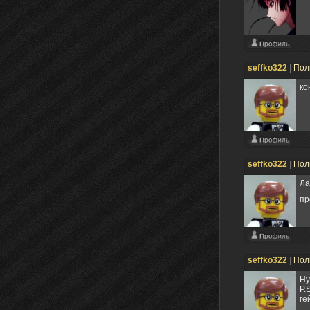
seffko322
|
Пол
ко
seffko322
|
Пол
Ла
пр
seffko322
|
Пол
Ну
P.
ге