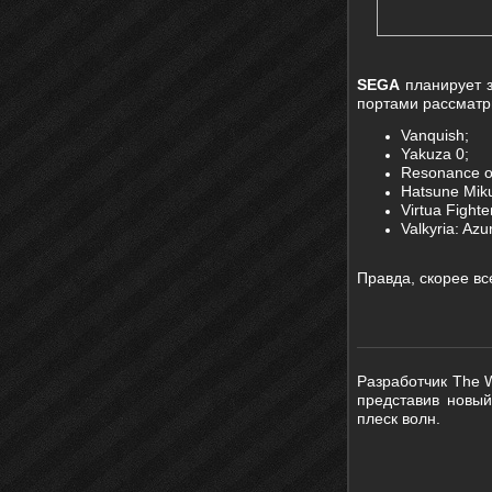
SEGA
планирует з
портами рассматр
Vanquish;
Yakuza 0;
Resonance o
Hatsune Miku
Virtua Fighte
Valkyria: Azu
Правда, скорее все
Разработчик The 
представив новый
плеск волн.