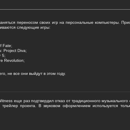
аняться переносом своих игр на персональные компьютеры. При
иваются следующие игры:
f Fate;
: Project Diva;
r 5;
re Revolution;
го, не все они выйдут в этом году.
Witness еще раз подтвердил отказ от традиционного музыкального
 трейлер проекта. В звуковом оформлением используется толь