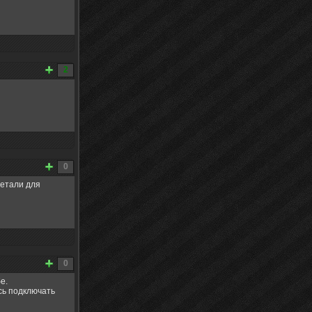
2
0
детали для
0
е.
сь подключать