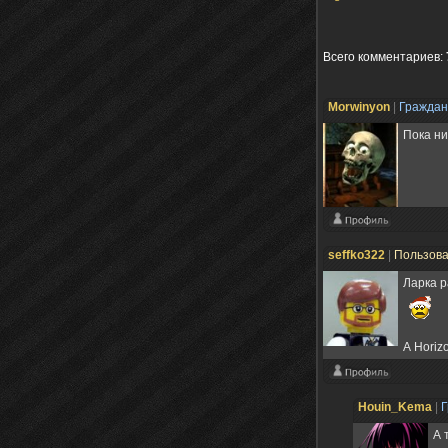
Всего комментариев
:
Morwinyon
|
Гражда
Пока ни
seffko322
|
Пользов
Ларка р
А Horiz
Houin_Kema
|
А 