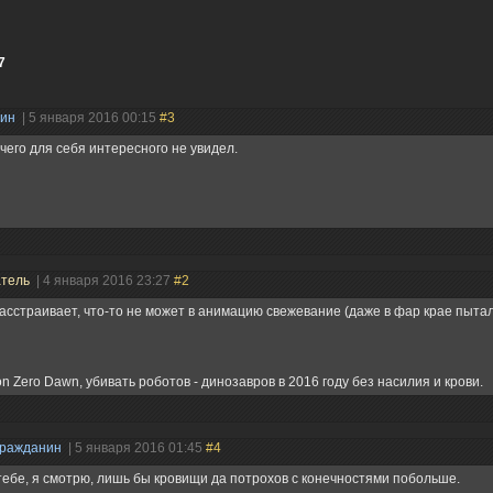
7
нин
| 5 января 2016 00:15
#3
чего для себя интересного не увидел.
атель
| 4 января 2016 23:27
#2
асстраивает, что-то не может в анимацию свежевание (даже в фар крае пыта
on Zero Dawn, убивать роботов - динозавров в 2016 году без насилия и крови.
Гражданин
| 5 января 2016 01:45
#4
тебе, я смотрю, лишь бы кровищи да потрохов с конечностями побольше.