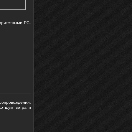
оритетными PC-
 сопровождения,
ко шум ветра и