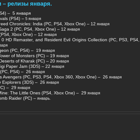
 – релизы января.
PS4) – 5 января
vals (PS4) –
5 января
reed Chronicles: India (PC, PS4, Xbox One) – 12
января
Saga 2 (PC, PS4, Xbox One) – 12
января
PS4, Xbox One) – 12
января
l 0 HD Remaster, and Resident Evil Origins Collection (PC, PS3, PS4
варя
geon (PC, PS4) – 19
января
Tower of Monsters (PC) – 19
января
Deserts of Kharak (PC) – 20
января
igi Paper Jam (3DS) – 22
января
 (PC, PS4) – 26
января
’s Avengers (PC, PS3, PS4, Xbox 360, Xbox One) – 26
января
y Explorers (3DS) – 26
января
PC) – 29
января
Mine: The Little Ones (PS4, Xbox One) – 29
января
Tomb Raider (PC) –
январь.