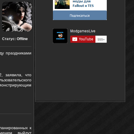
Статус:
Offline
ду праздниками
, заявила, что
ьзовательского
монстрирующим
ланированных к
ременем, выйдут