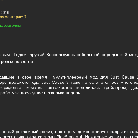
 2016
омментарии:
7
ьзователям
овым Годом, друзья! Воспользуюсь небольшой передышкой меж
гровых новостей.
здавшие в свое время мультиплеерный
мод для Just Cause 2
ре прошлого года Just Cause 3 тоже не останется без многопол
верждение, команда энтузиастов поделилась трейлером, де
работу за последние несколько недель.
 новый рекламный ролик, в котором демонстрирует кадры из зап
у эксклюзивов для системы PlayStation 4. Некоторые из них, со в