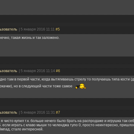
ьзователь
| 5 января 2016 11:11
#5
нечно, такая жизнь и так заложено.
ьзователь
| 5 января 2016 11:14
#6
дно там в первой части, когда вытягиваешь стрелу то получаешь типа кости (
окачки), но в следующей части тоже самое
ьзователь
| 5 января 2016 11:31
#7
 я чисто купил т.к. больше нечего было брать на распродаже и игрушка так себ
S. если играть с клаво мыши то челенджа тупо 0, просто неинтересно, пришло
ймпад, стало интересней.