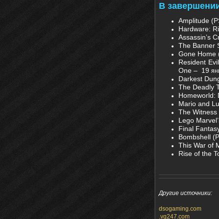
В завершении
Amplitude (
Hardware: Ri
Assassin’s C
The Banner 
Gone Home (
Resident Evi
One – 19
ян
Darkest Dun
The Deadly 
Homeworld: 
Mario and Lu
The Witness
Lego Marvel
Final Fantas
Bombshell (
This War of 
Rise of the 
Другие источники:
dsogaming.com
.vg247.com