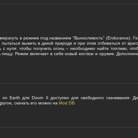
мерзнуть в режиме под названием "Выносливость" (Endurance). Г
 пытаться выжить в дикой природе и при этом отбиваться от враго
ь с нуля: чтобы получить огонь – необходимо найти топливо, что
ь пищу. Режим включает в себя новый костюм и оружие. Дополнен
ll on Earth для Doom II доступен для свободного скачивания. 
другое, скачать его можно на
Mod DB
.