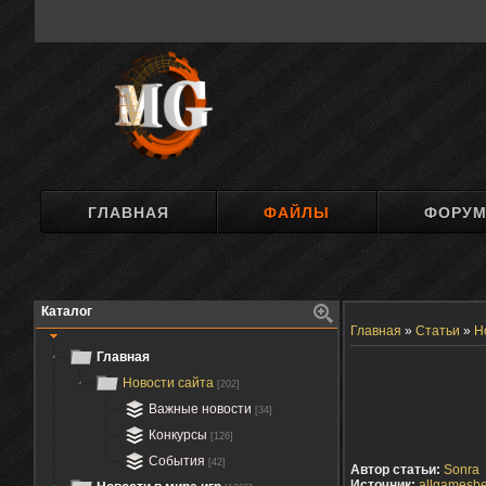
ГЛАВНАЯ
ФАЙЛЫ
ФОРУ
Каталог
Главная
»
Статьи
»
Н
Главная
Новости сайта
[202]
Важные новости
[34]
Конкурсы
[126]
События
[42]
Автор статьи:
Sonra
Источник:
allgamesbe