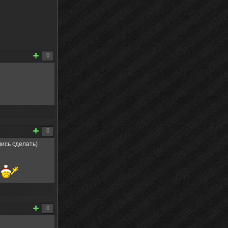
0
0
лись сделать)
0