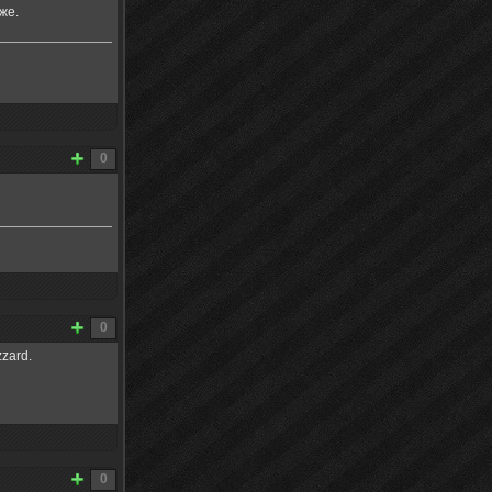
же.
0
0
zzard.
0