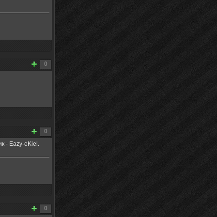
0
0
 - Eazy-eKiel.
0