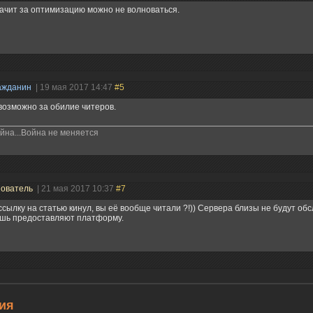
ачит за оптимизацию можно не волноваться.
ажданин
| 19 мая 2017 14:47
#5
возможно за обилие читеров.
йна...Война не меняется
зователь
| 21 мая 2017 10:37
#7
ссылку на статью кинул, вы её вообще читали ?!)) Сервера близы не будут обс
шь предоставляют платформу.
ия