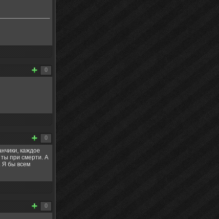
0
0
анчики, каждое
 ты при смерти. А
. Я бы всем
0