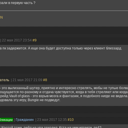
рали в первую часть ?
SN
| 22 мая 2017 23:54
#9
а пк задержится. А еще она будет доступна только через клиент близзард.
атель
| 21 мая 2017 21:09
#8
 - это вылизанный шутер, приятно и интересно стрелять, мобы не тупые болв
ощущается по-разному и отдача чувствуется, когда в тебя стреляют или когда
рейд Vault of glass - это взрыв мозга и фантазии, я подобного нигде не видела
довала эту игру, Bungie не подведут.
|
Гражданин
| 23 мая 2017 12:35
#10
бликации
с Кротой тоже рейд на ура заходил. Кста на чем играете, ps4?