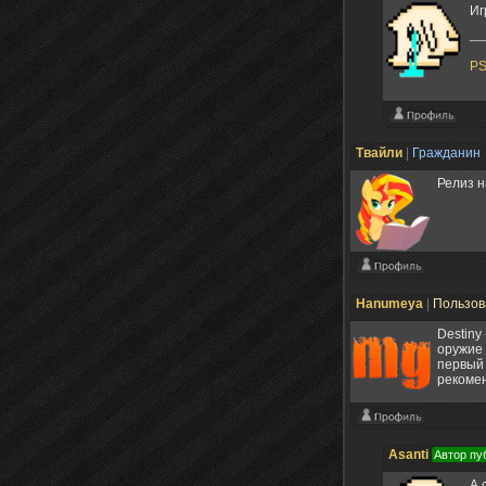
Иг
P
Твайли
|
Гражданин
Релиз н
Hanumeya
|
Пользов
Destiny
оружие 
первый 
рекомен
Asanti
Автор пу
А 