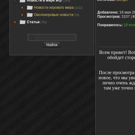
Новости в мире игр
[1265]
Новости игрового мира
[1212]
Добавлено:
18 мая 2
Околоигровые новости
[53]
Просмотров:
3107 |
К
Статьи
[761]
Понравилось:
10
пол
Всем привет! Во
обойдет стор
После просмотра 
новое, что мы ув
лично очень жда
там уже точно 