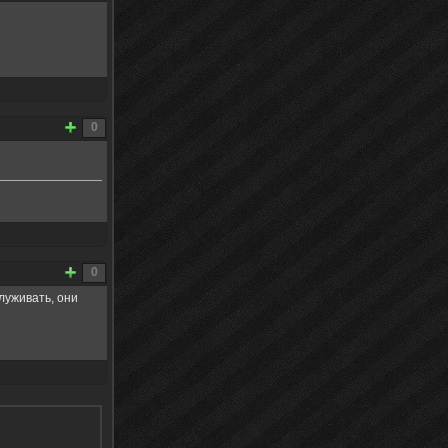
0
0
луживать, они