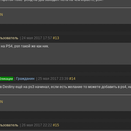
SN
льзователь
| 24 мая 2017 17:57
#13
 на PS4, psn такой же как ник.
|
Гражданин
| 25 мая 2017 23:39
#14
бликации
в Destiny ещё на ps3 начинал, если есть желание то можете добавить в ps4, ник
SN
льзователь
| 26 мая 2017 22:22
#15