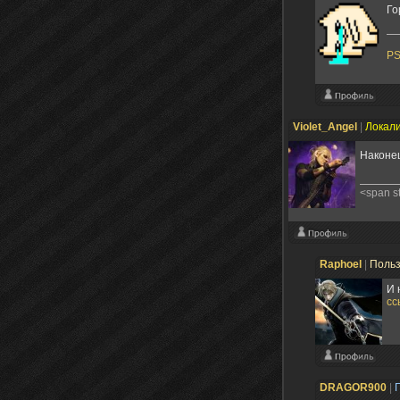
Го
P
Violet_Angel
|
Локал
Наконец
<span s
Raphoel
|
Поль
И 
сс
DRAGOR900
|