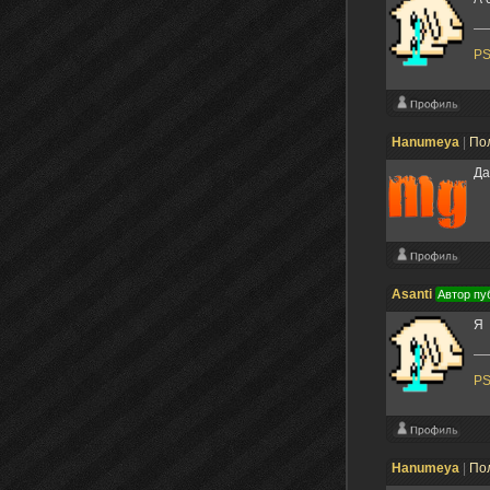
P
Hanumeya
|
По
Да
Asanti
Автор пу
Я 
P
Hanumeya
|
По