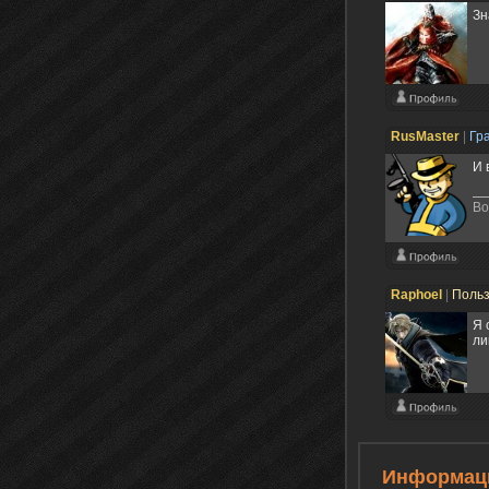
Зн
RusMaster
|
Гр
И 
Во
Raphoel
|
Поль
Я 
ли
Информац