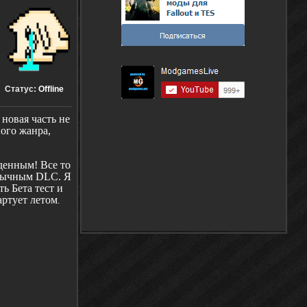
Статус:
Offline
 новая часть не
ного жанра,
денным! Все то
обычным DLC. Я
ь Бета тест и
артует летом
.