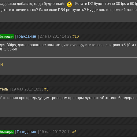
радостью добавлю, когда буду онлайн
. Кстати D2 будет точно 30 fps и 60 
дать, в отличии от пк? Даже если PS4 pro купить? Ну движок то прежний конеч
|
Гражданин
| 27 мая 2017 14:29
#16
бликации
дет 30fps, даже прошка не поможет, что очень удивительно , я играю в бф1 и 
ФПС 35-60
SN
атель
| 19 мая 2017 10:33
#3
чёто понял про предыдущим трелерам про горы лута это чёто типо бордерле
|
Гражданин
| 19 мая 2017 20:11
#6
бликации