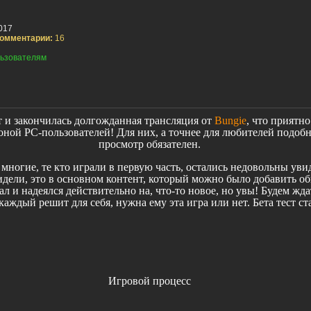
017
омментарии:
16
ьзователям
т и закончилась долгожданная трансляция от
Bungie
, что приятно
оной PC-пользователей! Для них, а точнее для любителей подоб
просмотр обязателен.
многие, те кто играли в первую часть, остались недовольны уви
идели, это в основном контент, который можно было добавить 
л и надеялся действительно на, что-то новое, но увы! Будем ждат
каждый решит для себя, нужна ему эта игра или нет. Бета тест ст
Игровой процесс