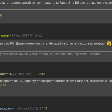
р лута там нет, самый топ лут падает с рейдов. И на БЛ очень отдаленно похо
SN
изатор
| 19 мая 2017 04:18
#1
-то на PC. Давно хотел поиграть. Не судьба в 1 часть, так хоть во вторую.
tyle="color:yellow">Мы сами теперь те, кого боялись в детстве...</span>
зователь
| 19 мая 2017 10:10
#2
не просто на ПС, игра будет распространятся через Battle.net, совместно с Bli
ылка
Гражданин
| 19 мая 2017 11:17
#4