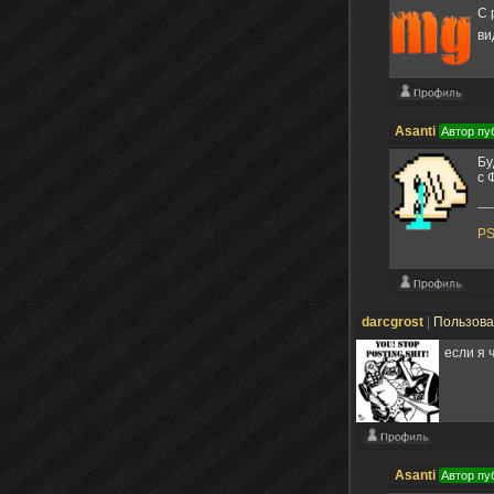
С 
ви
Asanti
Автор пу
Бу
с 
P
darcgrost
|
Пользов
если я 
Asanti
Автор пу