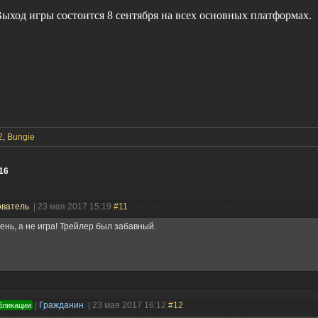
ыход игры состоится 8 сентября на всех основных платформах.
2
,
Bungie
16
ователь
| 23 мая 2017 15:19
#11
ень, а не игра! Трейлер был забавный.
|
Гражданин
| 23 мая 2017 16:12
#12
бликации