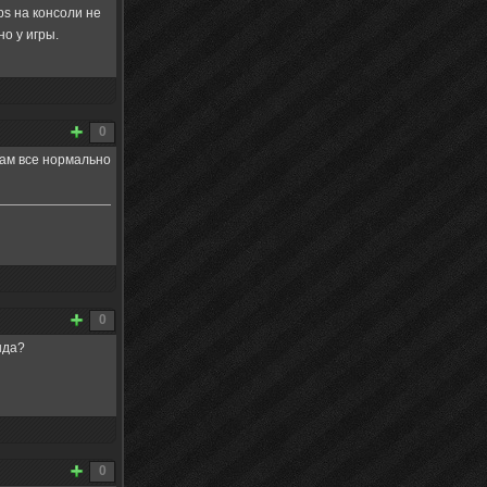
fps на консоли не
но у игры.
0
там все нормально
0
нда?
0