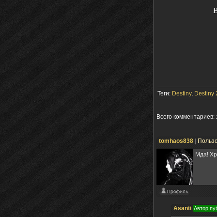
В
Теги:
Destiny
,
Destiny 
Всего комментариев
:
tomhaos838
|
Польз
Мда! Хр
Asanti
Автор пу