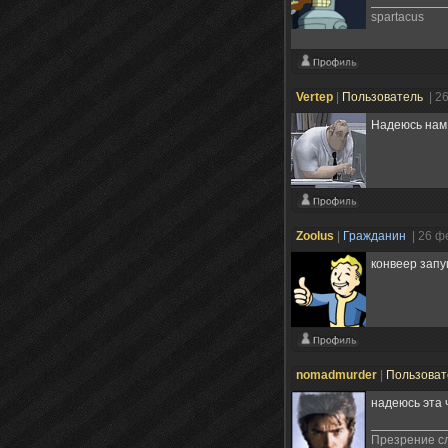
spartacus
Vertep
|
Пользователь
| 2
Надеюсь нам
Zoolus
|
Гражданин
| 26 ф
конвеер зап
nomadmurder
|
Пользова
надеюсь эта ч
Презрение сл