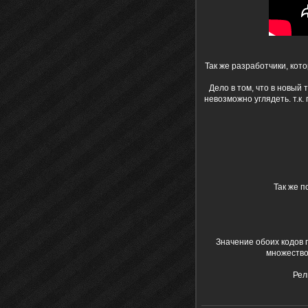
Так же разработчики, кот
Дело в том, что в новый
невозможно углядеть. т.к.
Так же п
Значение обоих кодов п
множество 
Рел