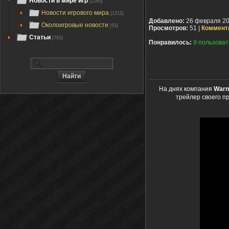
Новости в мире игр
[1265]
Новости игрового мира
[1212]
Добавлено:
26 февраля 2
Околоигровые новости
[53]
Просмотров:
51 |
Коммент
Статьи
[761]
Понравилось:
9
пользоват
На днях компания
Warne
трейлер своего п