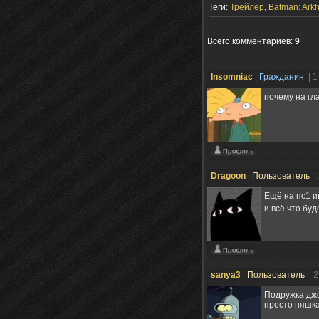
Теги:
Трейлер
,
Batman: Ark
Всего комментариев
:
9
Insomniac
|
Гражданин
| 
почему на гл
Dragооn
|
Пользователь
|
Ещё на пс1 и
и всё что буд
sanya3
|
Пользователь
| 
Подружка дж
просто няшка