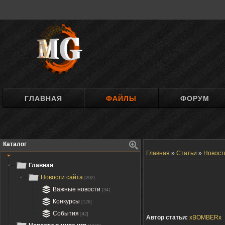
ГЛАВНАЯ
ФАЙЛЫ
ФОРУМ
Каталог
Главная
»
Статьи
»
Новост
Главная
Новости сайта
[202]
Важные новости
[34]
Конкурсы
[126]
События
[42]
Автор статьи:
xBOMBERx