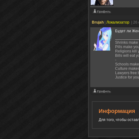
Brujah
|
Локализатор
| 26
Будет ли Же
Shrinks make
Pills make yo
Religions kill 
Bills will eat 
-
Schools make
Culture make
Lawyers free 
Justice for yo
Информация
Для того, чтобы оста