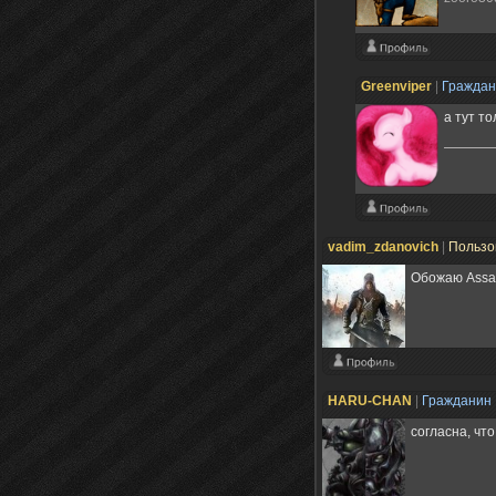
Grееnviper
|
Гражда
а тут т
vadim_zdanovich
|
Пользо
Обожаю Assas
HARU-CHAN
|
Гражданин
согласна, чт