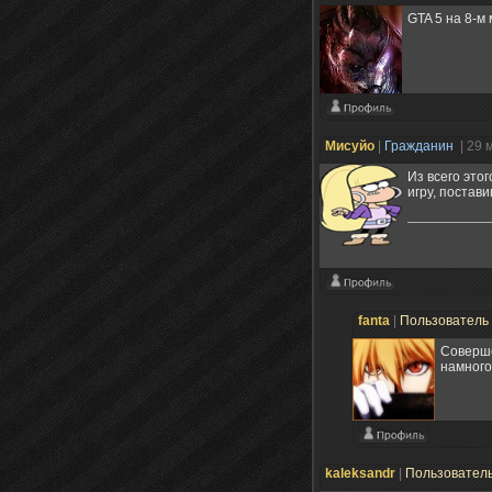
GTA 5 на 8-м
Мисуйо
|
Гражданин
| 29 
Из всего этог
игру, постави
fanta
|
Пользователь
Соверше
намного
kaleksandr
|
Пользовател