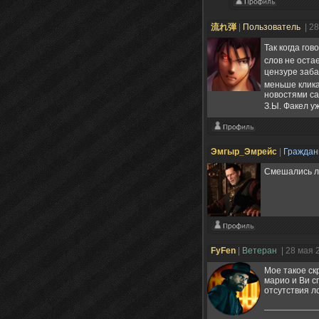
流れ弾
|
Пользователь
| 2
Так когда го
слов не остае
цензуре заб
меньше клика
новостями сам
З.Ы. Факел у
Эмгыр_Эмрейс
|
Гражда
Смешались люд
FyFen
|
Ветеран
| 28 мая 
Мое такое скр
марио и Ви с
отсутствия ло