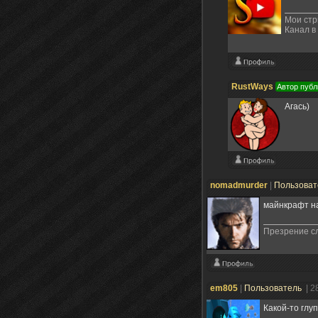
Мои ст
Канал в
RustWays
Автор публ
Агась)
nomadmurder
|
Пользова
майнкрафт на
Презрение сл
em805
|
Пользователь
| 2
Какой-то глу