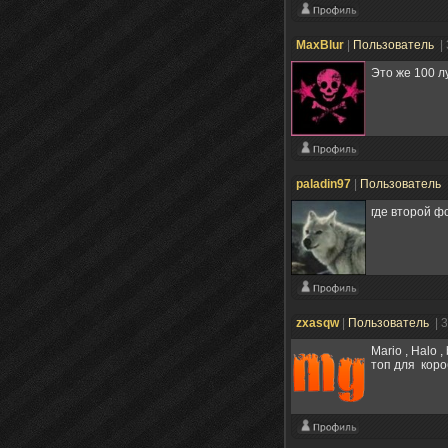
MaxBlur
|
Пользователь
|
Это же 100 лу
paladin97
|
Пользователь
где второй ф
zxasqw
|
Пользователь
| 
Mario , Halo
топ для коро