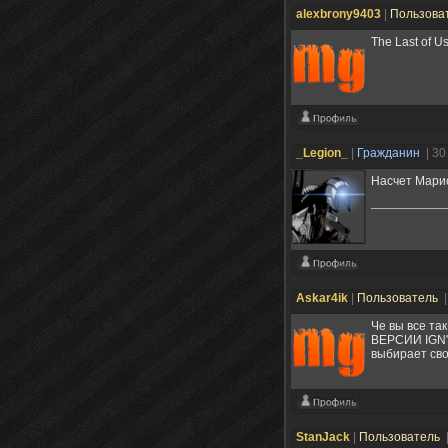
alexbrony9403
|
Пользова
The Last of 
_Legion_
|
Гражданин
| 30
Насчет Марио
Askar4ik
|
Пользователь
|
Че вы все та
ВЕРСИИ IGN",
выбирает сво
StanJack
|
Пользователь