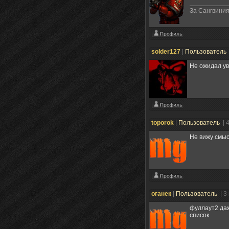
За Сангвиния
solder127
|
Пользователь
Не ожидал ув
toporok
|
Пользователь
| 
Не вижу смысл
оганек
|
Пользователь
| 3
фуллаут2 даж
список