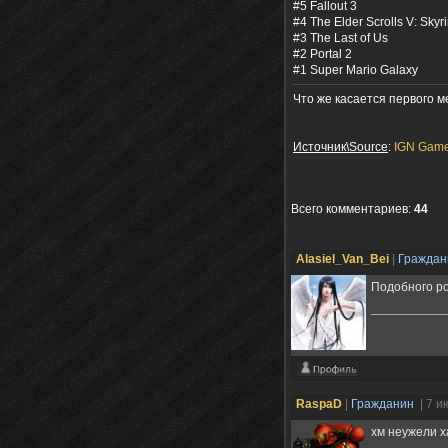
#5 Fallout 3
#4 The Elder Scrolls V: Skyr
#3 The Last of Us
#2 Portal 2
#1 Super Mario Galaxy
Что же касается первого ме
Источник\Source
:
IGN Game
Всего комментариев
:
44
Alasiel_Van_Bei
|
Гражда
Подобного ро
RaspaD
|
Гражданин
| 7 и
хм неужели х