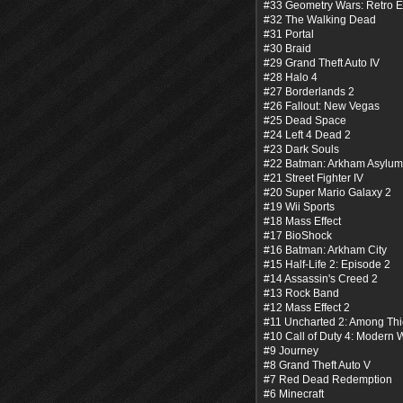
#33 Geometry Wars: Retro 
#32 The Walking Dead
#31 Portal
#30 Braid
#29 Grand Theft Auto IV
#28 Halo 4
#27 Borderlands 2
#26 Fallout: New Vegas
#25 Dead Space
#24 Left 4 Dead 2
#23 Dark Souls
#22 Batman: Arkham Asylum
#21 Street Fighter IV
#20 Super Mario Galaxy 2
#19 Wii Sports
#18 Mass Effect
#17 BioShock
#16 Batman: Arkham City
#15 Half-Life 2: Episode 2
#14 Assassin's Creed 2
#13 Rock Band
#12 Mass Effect 2
#11 Uncharted 2: Among Th
#10 Call of Duty 4: Modern 
#9 Journey
#8 Grand Theft Auto V
#7 Red Dead Redemption
#6 Minecraft