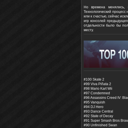
Но времена менялись, 
Технологический процесс 
или к счастью, сейчас иск
игр консолей предыдущег
отдельности было бы пол
месту.
#100 Skate 2
#99 Viva Piñata 2
#98 Mario Kart Wii
#97 Condemned
#96 Assassins Creed IV: Bla
#95 Vanquish
#94 DJ Hero
#93 Dance Central
#92 State of Decay
#91 Super Smash Bros Braw
#90 Unfinished Swan