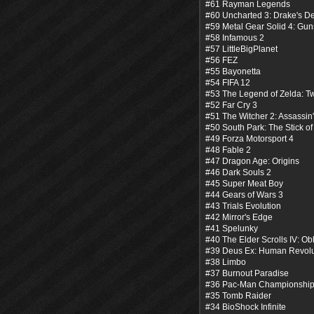
#61 Rayman Legends
#60 Uncharted 3: Drake's D
#59 Metal Gear Solid 4: Guns
#58 Infamous 2
#57 LittleBigPlanet
#56 FEZ
#55 Bayonetta
#54 FIFA 12
#53 The Legend of Zelda: Tw
#52 Far Cry 3
#51 The Witcher 2: Assassin'
#50 South Park: The Stick of
#49 Forza Motorsport 4
#48 Fable 2
#47 Dragon Age: Origins
#46 Dark Souls 2
#45 Super Meat Boy
#44 Gears of Wars 3
#43 Trials Evolution
#42 Mirror's Edge
#41 Spelunky
#40 The Elder Scrolls IV: Ob
#39 Deus Ex: Human Revolu
#38 Limbo
#37 Burnout Paradise
#36 Pac-Man Championship 
#35 Tomb Raider
#34 BioShock Infinite