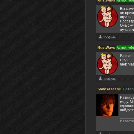
RustWays
Автор публ
Вы сами
не приз
играли 
Посредс
Она ску
лучше к
RustWays
Автор публ
Batman:
City?
hief: Ma
SadoYasashii
|
Вете
Разница
моду. М
сделано
найдутс
Известен