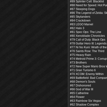
#89 Splinter Cell: Blacklist
#88 Need for Speed: Hot Pur
#87 Sleeping Dogs
#86 The Legend of Zelda: 
#85 Skylanders
#84 Crackdown
#83 LEGO Marvel
#82 Halo 3
#81 Spec Ops: The Line
#80 Xenoblade Chronicles
#79 Call of Duty: Black Ops
#78 Guitar Hero III: Legends
#77 Ni No Kuni: Wrath of the
#76 Saints Row: The Third
#75 Heavy Rain
#74 Metroid Prime 3: Corrup
#73 Brothers
#72 New Super Mario Bros 
#71 Gran Turismo 6
#70 XCOM: Enemy Within
#69 Battlefield: Bad Compan
#68 Demon's Souls
#67 Dishonored
#66 God of War III
#65 Catherine
#64 Flower
#63 Rainbow Six Vegas
#62 Shadow Complex