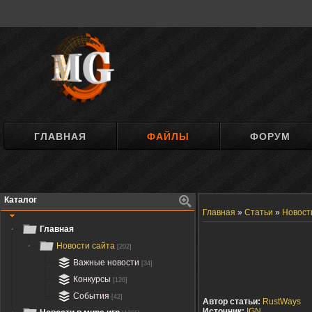
ГЛАВНАЯ
ФАЙЛЫ
ФОРУМ
Каталог
Главная
»
Статьи
»
Новост
Главная
Новости сайта
[202]
Важные новости
[34]
Конкурсы
[126]
События
[42]
Автор статьи:
RustWays
Источник:
IGN