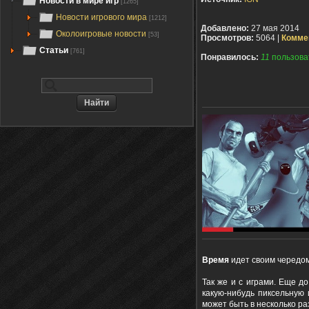
Новости в мире игр
[1265]
Новости игрового мира
[1212]
Добавлено:
27 мая 2014
Околоигровые новости
[53]
Просмотров:
5064 |
Комме
Статьи
[761]
Понравилось:
11
пользова
Время
идет своим чередом
Так же и с играми. Еще д
какую-нибудь пиксельную 
может быть в несколько р