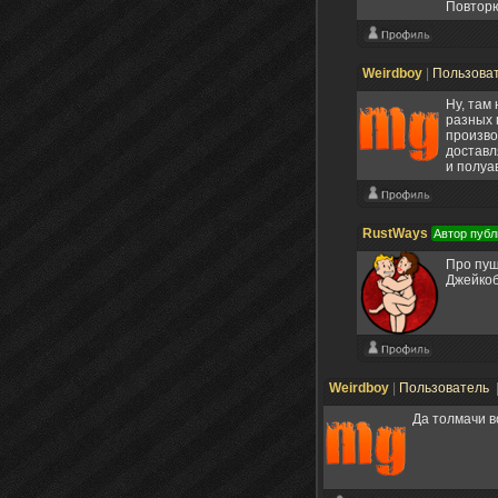
Повторюс
Weirdboy
|
Пользова
Ну, там
разных 
произво
доставл
и полуа
RustWays
Автор публ
Про пуш
Джейкоб
Weirdboy
|
Пользователь
Да толмачи в