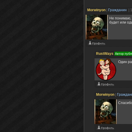
Morwinyon
|
Гражданин
| 
Не понимаю, 
будет или од
RustWays
Автор публ
Один ра
Morwinyon
|
Гражда
Спасибо