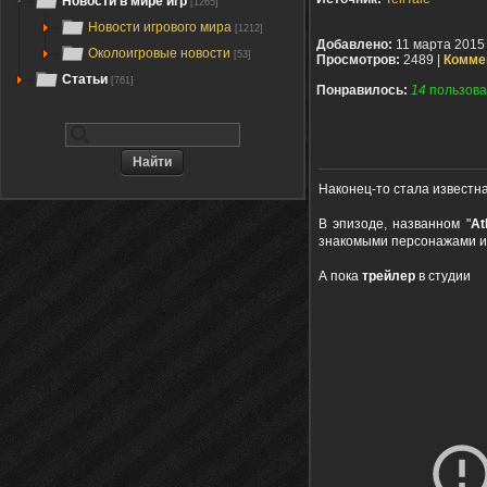
Новости в мире игр
[1265]
Новости игрового мира
[1212]
Добавлено:
11 марта 2015
Околоигровые новости
[53]
Просмотров:
2489 |
Комме
Статьи
[761]
Понравилось:
14
пользова
Наконец-то стала известн
В эпизоде, названном "
At
знакомыми персонажами и
А пока
трейлер
в студии