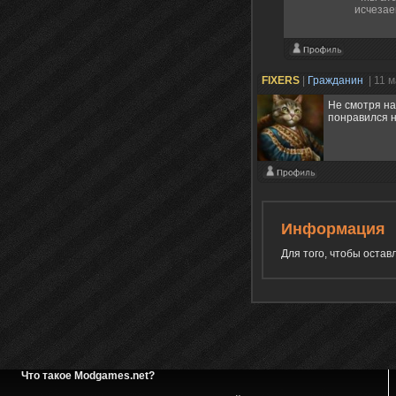
исчезае
FIXERS
|
Гражданин
| 11 
Не смотря на 
понравился н
Информация
Для того, чтобы оста
Что такое Modgames.net?