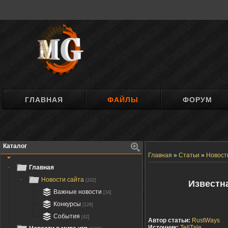
ГЛАВНАЯ
ФАЙЛЫ
ФОРУМ
Каталог
Главная
»
Статьи
»
Новост
Главная
Новости сайта
[202]
Известна
Важные новости
[34]
Конкурсы
[126]
События
[42]
Автор статьи:
RustWays
Источник:
TellTale