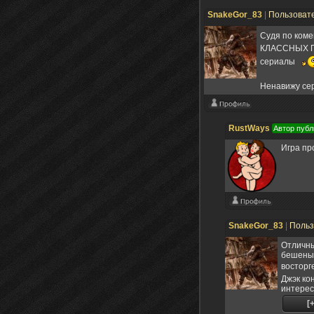
SnakeGor_83
|
Пользоват
Судя по коме
КЛАССНЫХ ПУШ
сериалы
Ненавижу сер
RustWays
Автор публ
Игра пр
SnakeGor_83
|
Польз
Отличны
бешеный
восторг
Джэк ко
интерес