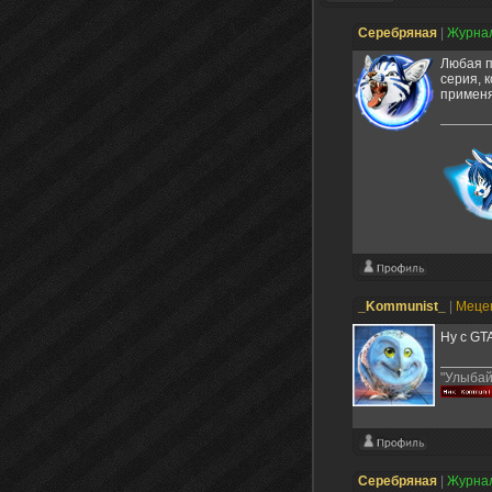
Серебряная
|
Журна
Любая п
серия, 
применя
_Kommunist_
|
Меце
Ну с GT
"Улыбай
Серебряная
|
Журна