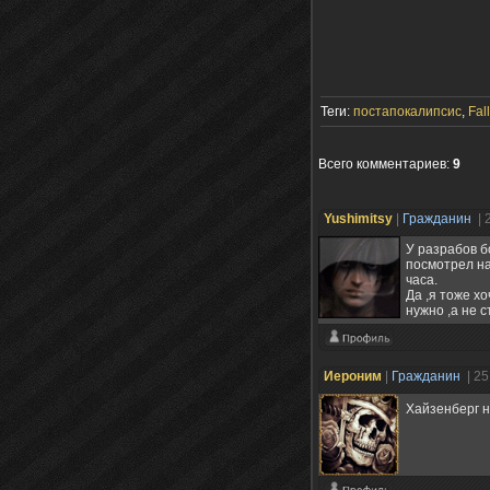
Теги:
постапокалипсис
,
Fal
Всего комментариев
:
9
Yushimitsy
|
Гражданин
| 
У разрабов б
посмотрел на
часа.
Да ,я тоже х
нужно ,а не с
Иероним
|
Гражданин
| 2
Хайзенберг н