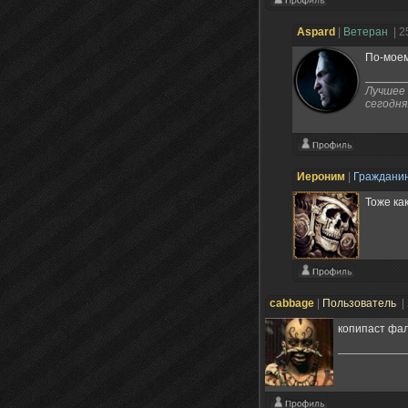
Aspard
|
Ветеран
| 2
По-моем
Лучшее 
сегодня
Иероним
|
Граждани
Тоже ка
cabbage
|
Пользователь
|
копипаст фал