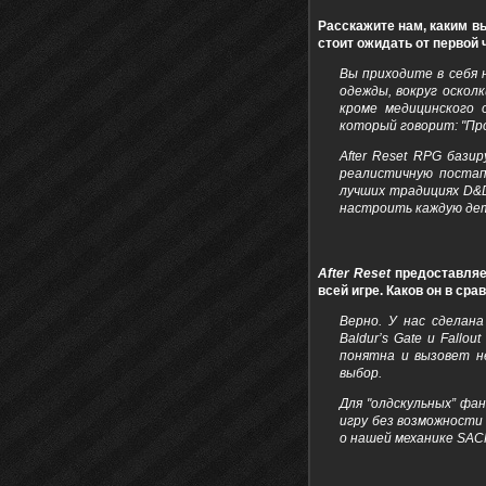
Расскажите нам, каким вы
стоит ожидать от первой 
Вы приходите в себя 
одежды, вокруг оскол
кроме медицинского 
который говорит: "Про
After Reset RPG баз
реалистичную постап
лучших традициях D&D
настроить каждую дет
After Reset
предоставляет
всей игре. Каков он в сра
Верно. У нас сделана
Baldur’s Gate и Fallo
понятна и вызовет н
выбор.
Для "олдскульных” фан
игру без возможности
о нашей механике SA