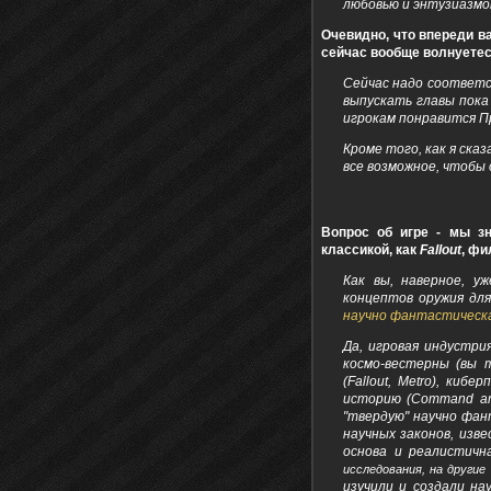
любовью и энтузиазмо
Очевидно, что впереди в
сейчас вообще волнуетес
Сейчас надо соответс
выпускать главы пока
игрокам понравится П
Кроме того, как я сказ
все возможное, чтобы 
Вопрос об игре - мы зн
классикой, как
Fallout
, ф
Как вы, наверное, у
концептов оружия дл
научно фантастическ
Да, игровая индустрия
космо-вестерны (вы 
(Fallout, Metro), киб
историю (Command an
"твердую" научно фан
научных законов, изв
основа и реалистичн
исследования, на другие 
изучили и создали на