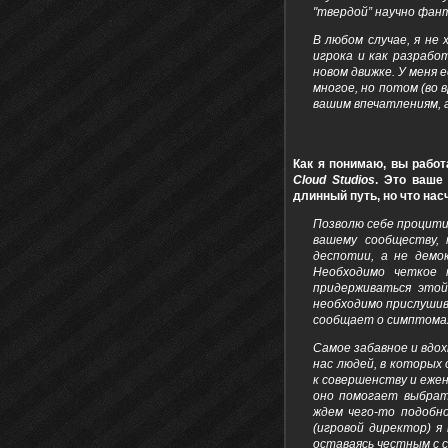
"твердой” научно фан
В любом случае, я не 
игрока и как разрабо
новом движке. У меня
многое, но потом (во
вашим впечатлениям, а
Как я понимаю, вы рабо
Cloud Studios
. Это ваше
длинный путь, но что на
Позволю себе процитиро
вашему сообществу,
деспотии, а не демо
Необходимо четкое 
придерживаться этой
необходимо прислушив
сообщает о симптомах
Самое забавное и вдо
нас людей, в которых
к совершенству и еже
оно помогает выбрать
ждем чего-то подобно
(игровой директор) я
оставаясь честным с 