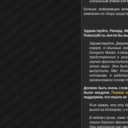
идеальным домом для 
Больше информации мож
компании по сбору средст
Здравствуйте, Ричард. М
Пожалуйста, могли бы вы
Здравствуйте, Джерем
говоря, я обычный л
Dungeon Master, я нач
представления о реа
научно-фантастически
этого мира. Это были
выпустить After Re
которыми я работал
организовали основу то
Должно быть очень сложн
были неудачи.
Первая к
поддержки, что пошло не 
Я не думаю, что это 
выход на Kickstarter,
В любом случае, даже 
наших дорогих фанато
Они наполнили нас ув