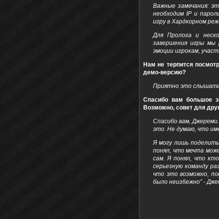
Важные замечания: э
необходим IP и парол
игру в Хардкорном реж
Для Пролога и неск
завершения игры мы 
эмоции игрокам, учас
Нам не терпится посмотр
демо-версию?
Приятно это слышать.
Спасибо вам большое за
Возможно, совет для друг
Спасибо вам, Джереми.
это. Не думаю, что и
Я могу лишь поделитьс
понял, что мечта мож
сам. Я понял, что кт
серьезную команду ра
что это возможно, по
было неизбежно” - Дже