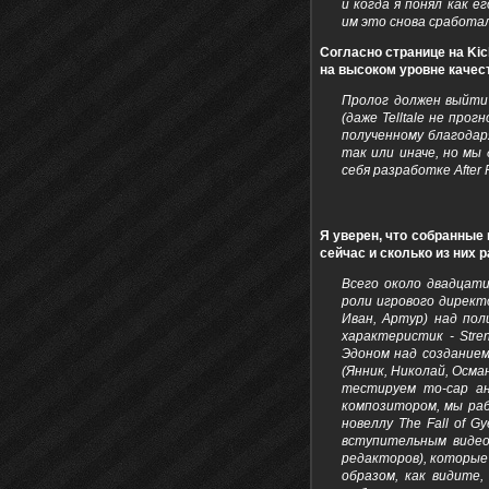
и когда я понял как е
им это снова сработа
Согласно странице на Kic
на высоком уровне качест
Пролог должен выйти 
(даже Telltale не про
полученному благодар
так или иначе, но мы
себя разработке After 
Я уверен, что собранные 
сейчас и сколько из них 
Всего около двадцати
роли игрового директ
Иван, Артур) над пол
характеристик - Stre
Эдоном над созданием
(Янник, Николай, Осм
тестируем mo-cap ан
композитором, мы ра
новеллу The Fall of 
вступительным видео
редакторов), которые
образом, как видите