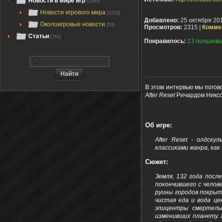
Новости в мире игр
[1265]
Новости игрового мира
[1212]
Добавлено:
25 октября 20
Околоигровые новости
[53]
Просмотров:
2315 |
Комме
Статьи
[761]
Понравилось:
13
пользова
В этом интервью мы погов
After Reset
Ричардом Никсо
Об игре:
After Reset - олдск
классиками жанра, как F
Сюжет:
Земля, 132 года посл
покончившего с челов
руины городов покрыт
чистая еда и вода це
эпицентры смертель
изменивших планету. 