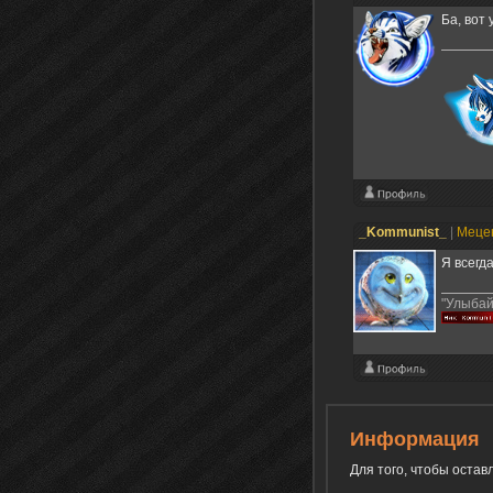
Ба, вот 
_Kommunist_
|
Меце
Я всегда
"Улыбай
Информация
Для того, чтобы оста