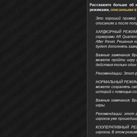
Расскажите больше об 
режимами,
описанными в
Это хороший пример 
описаниях и после пол
ХАРДКОРНЫЙ РЕЖИМ т
серверами AR Quanton
After Reset. Решения
будет дополнять заве
Важные замечания: Вр
можете пройти игру в
действия только один 
Рекомендации: Этот р
НОРМАЛЬНЫЙ РЕЖИМ не
можете сохранять сво
историй с помощью со
Важные замечания: Вр
игры.
Рекомендации: этот 
игроков уже прошедши
КООПЕРАТИВНЫЙ РЕЖИ
игроков. В этом режим