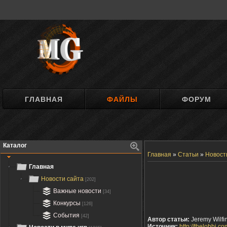
ГЛАВНАЯ
ФАЙЛЫ
ФОРУМ
Каталог
Главная
»
Статьи
»
Новост
Главная
Новости сайта
[202]
Важные новости
[34]
Конкурсы
[126]
События
[42]
Автор статьи:
Jeremy Wilfi
Источник:
http://thelobbi.co