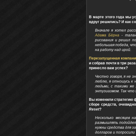
В марте этого года мы 
вдруг решились? И как со
Вначале я хотел рас
Адама Бёрна
- талан
рисования и решил п
небольшая победа, что
на работу над ирой.
Перезапущенная компан
и собрав почти в три раз
принесло вам успех?
Честно говоря, я не з
люблю, я отношусь к 
людьми, с такими же 
энтузиазмом. Так что 
Вы изменили стратегию фи
сборе средств, очевидн
Reset
?
Несколько месяцев н
размышлять подойдет 
нужны средства для з
долларов и попросили