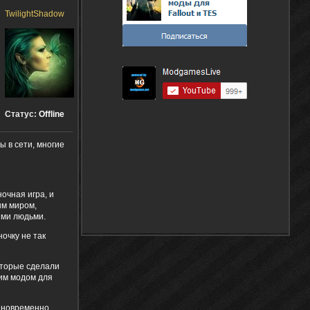
TwilightShadow
Статус:
Offline
ы в сети, многие
очная игра, и
ым миром,
ыми людьми.
очку не так
которые сделали
им модом для
одновременно