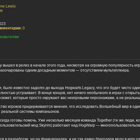
ine Lewis
le
023
мментарии:
0
зователям
y вышел в релиз в начале этого года, несмотря на огромную популярность игр
разочарованы одним досадным моментом — отсутствием мультиплеера.
 было известно задолго до выхода Hogwarts Legacy, что это будет чисто один
олностью устраивает. В конце концов, нет ничего необычного в играх с открыт
сюжет, которые просто окружают вас неигровыми персонажами, а не реальн
ство игроков придерживаются мнения, что исследовать Волшебный мир в один
з реальной системы компаньонов.
сегда готовы помочь. Уже несколько месяцев команда Together (те же люди, 
льзовательский мод Skyrim) работают над HogWarp — многопользовательск
я в разработке, но он функционален, и не так давно благодаря моду в игру 