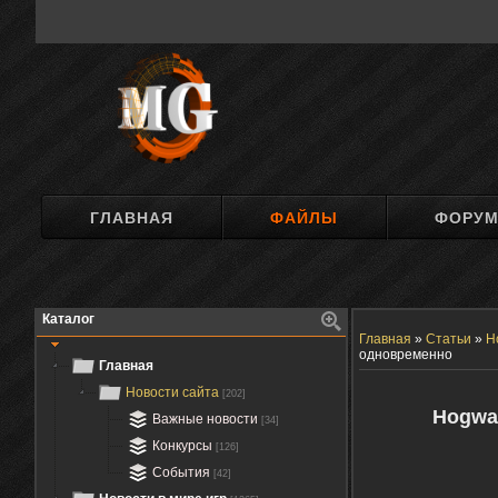
ГЛАВНАЯ
ФАЙЛЫ
ФОРУ
Каталог
Главная
»
Статьи
»
Н
одновременно
Главная
Новости сайта
[202]
Hogwar
Важные новости
[34]
Конкурсы
[126]
События
[42]