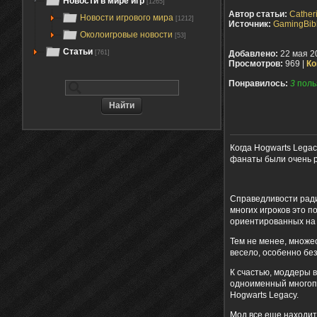
Новости в мире игр
[1265]
Автор статьи:
Cather
Новости игрового мира
[1212]
Источник:
GamingBib
Околоигровые новости
[53]
Статьи
[761]
Добавлено:
22 мая 2
Просмотров:
969 |
Ко
Понравилось:
3
поль
Когда Hogwarts Legac
фанаты были очень 
Справедливости ради,
многих игроков это п
ориентированных на 
Тем не менее, множе
весело, особенно бе
К счастью, моддеры в
одноименный многопо
Hogwarts Legacy.
Мод все еще находитс