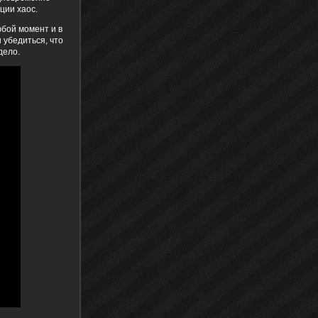
ции хаос.
юбой момент и в
 убедиться, что
ядело.