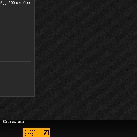
й до 200 в любое
я
.
Статистика