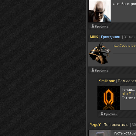
хотя бы стра
MiliK
|
Гражданин
| 31 мая
http://youtu.b
Smileone
|
Пользова
Гений...
http://m
Тот же 
YzgoY
|
Пользователь
| 3
Пусть хотябы