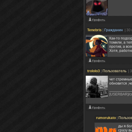
Tenebris
|
Гражданин
| 30
Как-то подоз
томили, а те
против, а вс
Хотя, работни
trololo3
|
Пользователь
| 
чет стремные
обновится ,ч
[USERBAR]/cu
rumorukato
|
Пользо
ды я бо
сразу в