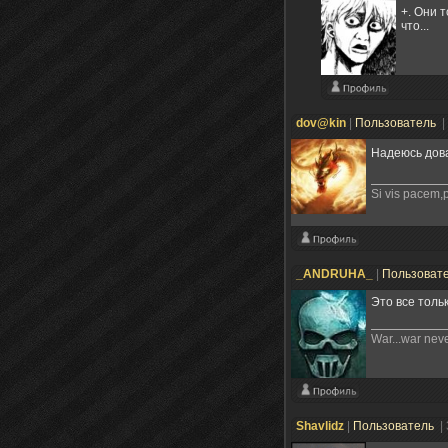
+. Они 
что...
dov@kin
|
Пользователь
|
Надеюсь дова
Si vis pacem,
_ANDRUHA_
|
Пользоват
Это все тольк
War...war neve
Shavlidz
|
Пользователь
|