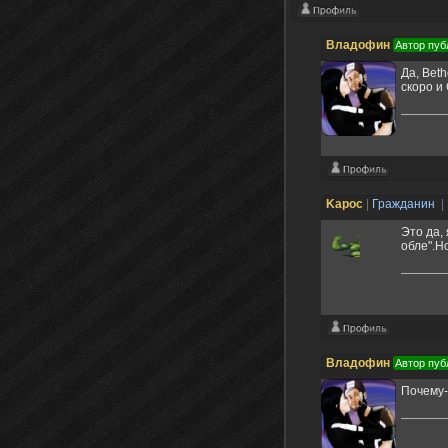
Владофин
Автор пуб
Да, Bet
скоро и
Kapoc
|
Гражданин
|
Это да,
обле".Н
Владофин
Автор пуб
Почему-