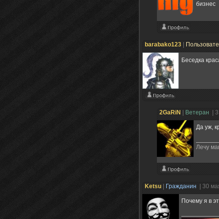
бизнес
barabako123
|
Пользоват
Беседка крас
2GaRiN
|
Ветеран
| 
Да уж, 
Лечу ма
Ketsu
|
Гражданин
| 30 ма
Почему я в э