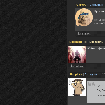
Ukropp
|
Гражданин
Просто в
I have s
class="l
Djiggalag
|
Пользователь
Ждёмс официа
Sleepless
|
Гражданин
| 3
Цита
Да, B
так ск