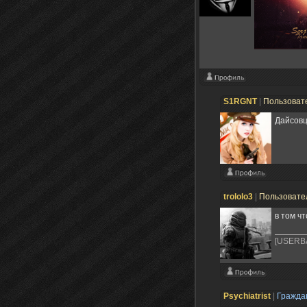
S1RGNT
|
Пользоват
Дайсовц
trololo3
|
Пользовате
в том ч
[USERBA
Psychiatrist
|
Гражда