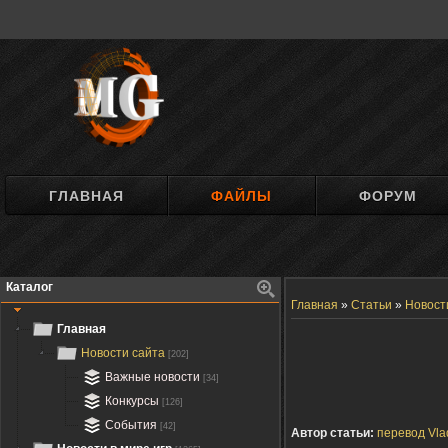
ГЛАВНАЯ
ФАЙЛЫ
ФОРУМ
Каталог
Главная
»
Статьи
»
Новост
Главная
Новости сайта
[202]
Важные новости
[34]
Конкурсы
[126]
События
[42]
Автор статьи:
перевод Vla