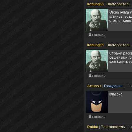
konung65
|
Пользователь
Огонь очага 
кузнице гвозд
стекло , сено
konung65
|
Пользователь
Стражи рассв
бешеными гон
кого купить з
Arturzzz
|
Гражданин
| 11
классно
Rokko
|
Пользователь
| 1