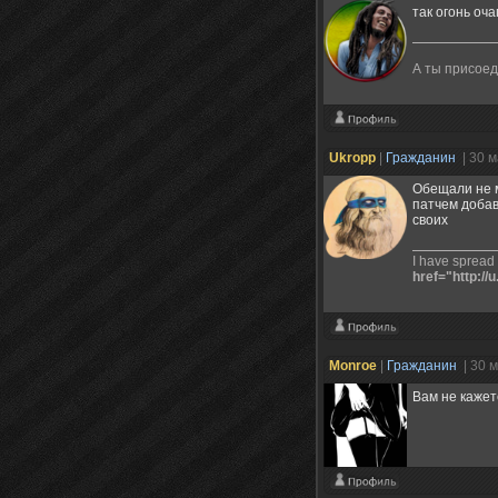
так огонь оч
А ты присое
Ukropp
|
Гражданин
| 30 
Обещали не м
патчем добав
своих
I have spread
href="http://
Monroe
|
Гражданин
| 30 
Вам не кажет