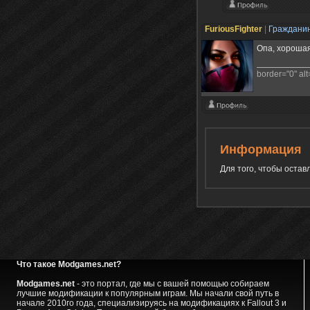
FuriousFighter
|
Граждани
Опа, хорошая
border="0" alt=
Информация
Для того, чтобы оста
Что такое Modgames.net?
Modgames.net
- это портал, где мы с вашей помощью собираем
лучшие модификации к популярным играм. Мы начали свой путь в
начале 2010го года, специализируясь на модификациях к Fallout 3 и