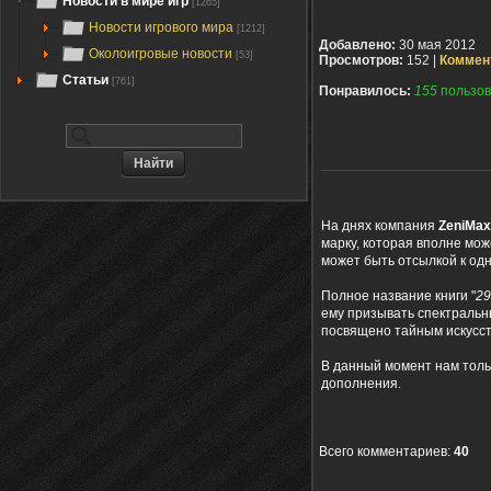
Новости в мире игр
[1265]
Новости игрового мира
[1212]
Добавлено:
30 мая 2012
Околоигровые новости
[53]
Просмотров:
152 |
Коммен
Статьи
[761]
Понравилось:
155
пользов
На днях компания
ZeniMax
марку, которая вполне мо
может быть отсылкой к одн
Полное название книги "
29
ему призывать спектральн
посвящено тайным искусст
В данный момент нам толь
дополнения.
Всего комментариев
:
40