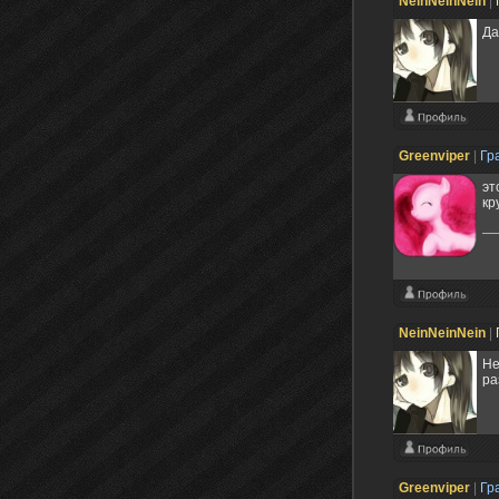
NeinNeinNein
|
Да
Grееnviper
|
Гр
эт
кр
NeinNeinNein
|
Не
ра
Grееnviper
|
Гр