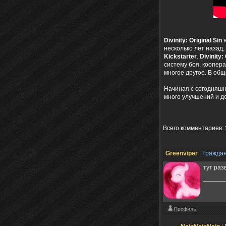
Divinity: Original Sin
я
несколько лет назад
Kickstarter
.
Divinity:
систему боя, коопера
многое другое. В об
Начиная с сегодняшне
много улучшений и д
Всего комментариев
:
Grееnviper
|
Гражда
тут раз