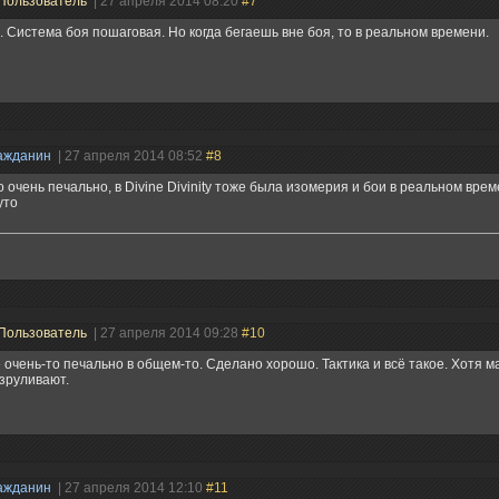
Пользователь
| 27 апреля 2014 08:20
#7
. Система боя пошаговая. Но когда бегаешь вне боя, то в реальном времени.
ажданин
| 27 апреля 2014 08:52
#8
о очень печально, в Divine Divinity тоже была изомерия и бои в реальном врем
уто
Пользователь
| 27 апреля 2014 09:28
#10
 очень-то печально в общем-то. Сделано хорошо. Тактика и всё такое. Хотя м
зруливают.
ажданин
| 27 апреля 2014 12:10
#11