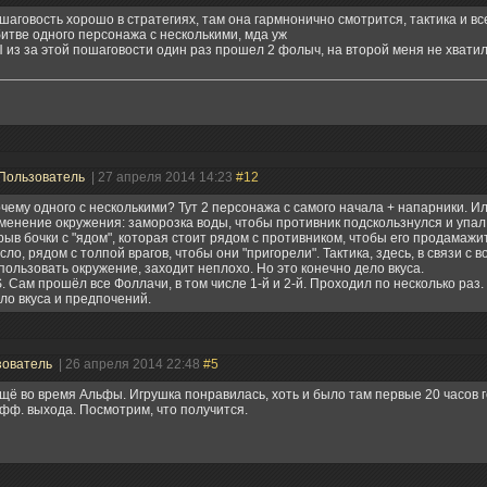
шаговость хорошо в стратегиях, там она гармнонично смотрится, тактика и все
битве одного персонажа с несколькими, мда уж
 из за этой пошаговости один раз прошел 2 фолыч, на второй меня не хвати
Пользователь
| 27 апреля 2014 14:23
#12
чему одного с несколькими? Тут 2 персонажа с самого начала + напарники. И
менение окружения: заморозка воды, чтобы противник подскользнулся и упал,
рыв бочки с "ядом", которая стоит рядом с противником, чтобы его продамажи
сло, рядом с толпой врагов, чтобы они "пригорели". Тактика, здесь, в связи с
пользовать окружение, заходит неплохо. Но это конечно дело вкуса.
S. Сам прошёл все Фоллачи, в том числе 1-й и 2-й. Проходил по несколько раз.
ло вкуса и предпочений.
зователь
| 26 апреля 2014 22:48
#5
щё во время Альфы. Игрушка понравилась, хоть и было там первые 20 часов 
фф. выхода. Посмотрим, что получится.