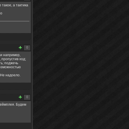
 такое, а тактика
ло
0
ли например,
 пропустив ход;
ть; поджечь
 возможностью
 Не надоело.
0
геймплея. Будем