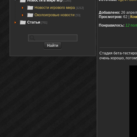
Новости в мире игр
[1265]
Новости игрового мира
[1212]
Добавлено:
26 апрел
Околоигровые новости
[53]
Просмотров:
62 |
Ком
Статьи
[761]
Понравилось:
12
пол
Стадия бета-тестир
очень хорошо, потому