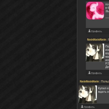
по
в 
ЗЫ
NeinNeinNein
|
По
из
вз
ма
ис
P.
Де
NeinNeinNein
|
Поль
Купил е
ждать о