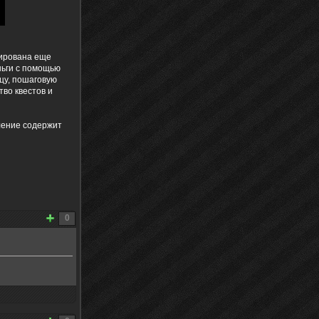
сирована еще
ньги с помощью
цу, пошаговую
тво квестов и
вление содержит
0