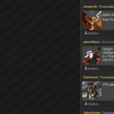
monachh
|
Пользова
Давно ж
Еще Pro
ghost4luck
|
Ветера
Грядет 
обойдет
p.s. Я 
оба DA,
Darkenral
|
Пользов
УРА дав
AlexxGreat
|
Гражда