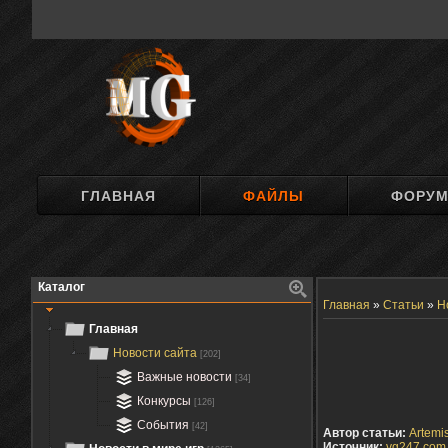
ГЛАВНАЯ
ФАЙЛЫ
ФОРУ
Каталог
Главная
»
Статьи
»
Н
Главная
Новости сайта
[202]
Важные новости
[34]
Конкурсы
[126]
События
[42]
Автор статьи:
Artemis
Источник:
vg247.com