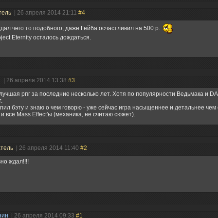
тель
| 26 апреля 2014 21:11
#4
дал чего то подобного, даже Гейба осчастливил на 500 р.
ject Eternity осталось дождаться.
н
| 26 апреля 2014 13:38
#3
лучшая рпг за последние несколько лет. Хотя по популярности Ведьмака и DA:
.
купил бэту и знаю о чем говорю - уже сейчас игра насыщеннее и детальнее чем
 и все Mass Effect'ы (механика, не считаю сюжет).
атель
| 26 апреля 2014 11:40
#2
но ждал!!!!
нин
| 26 апреля 2014 09:33
#1