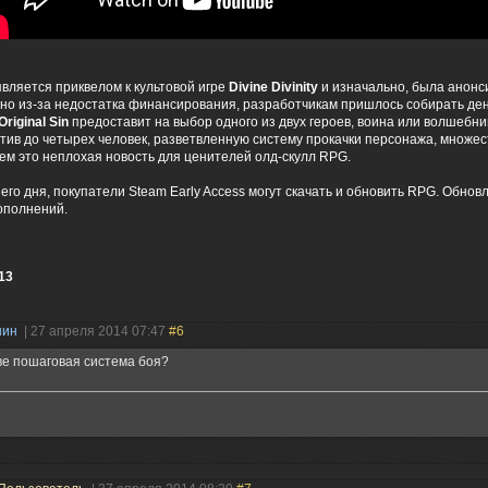
вляется приквелом к культовой игре
Divine Divinity
и изначально, была анон
, но из-за недостатка финансирования, разработчикам пришлось собирать де
 Original Sin
предоставит на выбор одного из двух героев, воина или волшебни
тив до четырех человек, разветвленную систему прокачки персонажа, множес
щем это неплохая новость для ценителей олд-скулл RPG.
го дня, покупатели Steam Early Access могут скачать и обновить RPG. Обно
ополнений.
13
нин
| 27 апреля 2014 07:47
#6
ве пошаговая система боя?