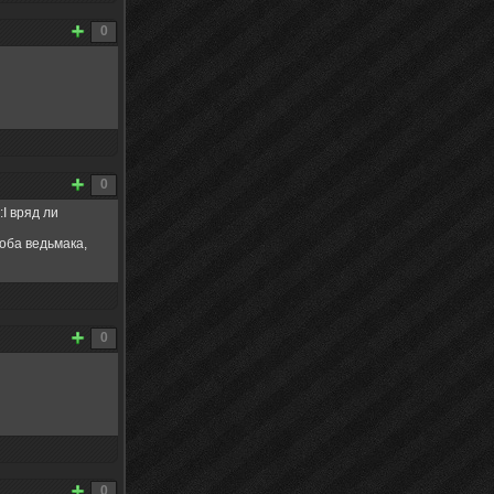
0
0
I вряд ли
 оба ведьмака,
0
0