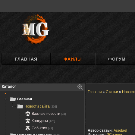
ГЛАВНАЯ
ФАЙЛЫ
ФОРУМ
Каталог
Главная
»
Статьи
»
Новост
Главная
Новости сайта
[202]
Важные новости
[34]
Конкурсы
[126]
События
[42]
Автор статьи:
Asedael
Источник:
PCgamer