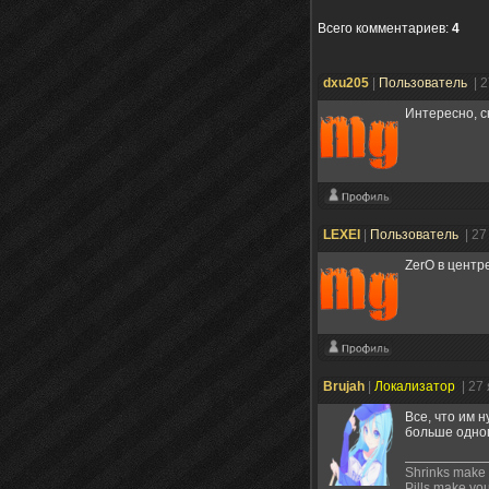
Всего комментариев
:
4
dxu205
|
Пользователь
| 
Интересно, с
LEXEI
|
Пользователь
| 27
ZerO в центр
Brujah
|
Локализатор
| 27
Все, что им 
больше одног
Shrinks make
Pills make yo