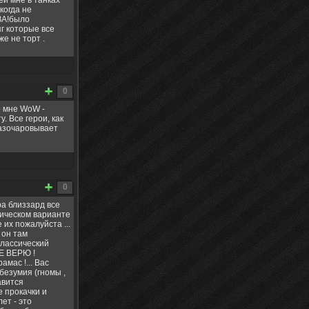
ей мне в танках
когда не
ЗА!было
г которые все
же не торт .
0
о мне WoW -
. Все герои, как
разочаровывает
0
ра близзард все
сическом варианте
их пожалуйста ...
 он там
 классический
НЕ ВЕРЮ !
мас !... Вас
безумия (гномы ,
авится
е прокачки и
ет - это