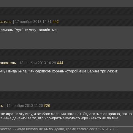
ватель
| 17 ноября 2013 14:31
#42
ллионы "мух" не могут ошибаться.
зователь
| 18 ноября 2013 16:29
#44
-Фу Пвнда была Фан сервисом корень которой еще Варике три лежит.
ль
| 16 ноября 2013 11:20
#26
 не играл в эту игру, и особого желания пока нет. Отдавать свои кровно, потно
анные денежки за то, чтоб поиграть в какую-то игру - как-то не по мне.
чество никогда никому не было нужно, кроме самого себя." (А. и Б. С.)