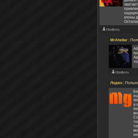
деньги?
хватает
привлек
ощущени
клоны д
Осталас
MrAhellar
|
Пол
Аб
пр
Ар
то
Лоджо
|
Пользо
Бе
ещ
Wo
а 
бе
во
Сл
то
та
мо
не