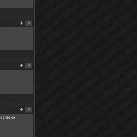
0
0
0
 и слёзно