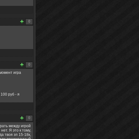
0
0
 момент игра
100 руб - я
0
ирать между игрой
нет. Я это к тому,
да твоя зп 15-18к,