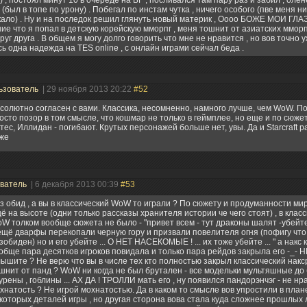
) , постоял минут 10 в очереде на БГ , посливался там пару раз и забил , олен
 (был в топе по урону) . Побегал по инстам чутка , ничего особого (пве меня ни
ало) . Ну и на последок решил глянуть новый материк , Оооо БОЖЕ МОИ ГЛА
е что я попал в детскую корейскую мморпг , меня тошнит от азиатских мморп
руг друга . В общем я могу долго говорить что мне не нравится , но вов точно у
ь одна надежда на TES online , с онлайн играми сейчал беда .
ьзователь
| 29 ноября 2013 20:22
#52
солютно согласен с вами. Классика, несомненно, намного лучше, чем WoW. П
осто позор в том смысле, что кошмар не только в геймплее, но еще и по сюжету
тес, Иллидан - погибают. Крутых персонажей больше нет, увы. Да и Starcraft 
же
ватель
| 6 декабря 2013 00:39
#53
з обид , а вы в классический WoW то играли ? По сюжету и продуманности ми
ё на высоте (одни только рассказы хранителя истории че чего стоят) , в клас
W толком вообще сюжета не было - "привет всем - тут драконы шалят -убейте 
ещё дварфы перекопали черную гору и призвали повелителя огня (пофигу что
зобиден) но и его убейте ... О НЕТ НАСЕКОМЫЕ ! ... их тоже убейте ... " а накс
обще пара десятков игроков повидала и только пара рейдов закрыла его -_- 
ышите ? Не верю что вы в числе тех кто полностью закрыл классический наксра
шнит от панд ? WoW ни когда не был брутален - все модельки мультяшные до 
урены , гоблины ... АХ ДА ! ТРОЛЛИ мать его , ну появился пандорэнчэг - не нр
хнатость ? Не игрой мохнатостью. Да в каком то смысле вов упростили в план
которых деталей игры , но другая сторона вова стала куда сложнее прошлых л