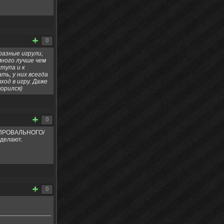
0
разные игрули,
много лучше чем
тупа и к
ть, у них всегда
ход в игру. Даже
ворился)
0
о ПРОВАЛЬНОГО/
 делают.
0