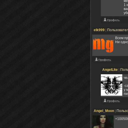
ме
1 
ва
уб
elk999
|
Пользовате
Всем пр
Ни одно
AngelLIte
|
Пол
че
-с
у 
пи
Angel_Moon
|
Польз
+100500