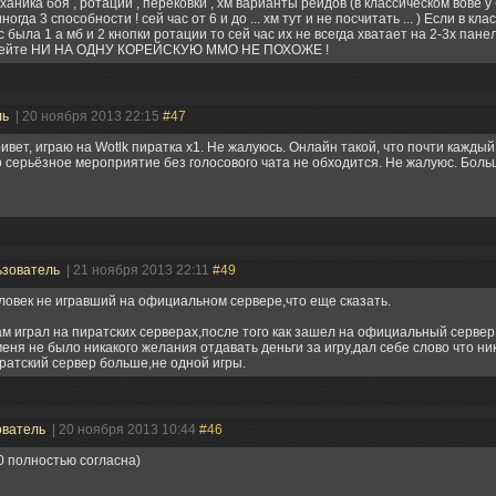
ханика боя , ротации , перековки , хм варианты рейдов (в классическом вове у
иногда 3 способности ! сей час от 6 и до ... хм тут и не посчитать ... ) Если в к
с была 1 а мб и 2 кнопки ротации то сей час их не всегда хватает на 2-3х панел
ейте НИ НА ОДНУ КОРЕЙСКУЮ ММО НЕ ПОХОЖЕ !
ль
| 20 ноября 2013 22:15
#47
ивет, играю на Wotlk пиратка х1. Не жалуюсь. Онлайн такой, что почти каждый
 серьёзное мероприятие без голосового чата не обходится. Не жалуюс. Боль
ьзователь
| 21 ноября 2013 22:11
#49
ловек не игравший на официальном сервере,что еще сказать.
ам играл на пиратских серверах,после того как зашел на официальный сервер
меня не было никакого желания отдавать деньги за игру,дал себе слово что ни
ратский сервер больше,не одной игры.
ователь
| 20 ноября 2013 10:44
#46
 полностью согласна)