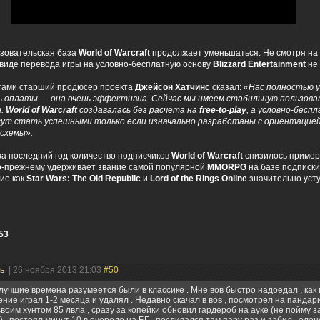
зовательская база
World of Warcraft
продолжает уменьшаться. Не смотря на 
виде перевода игры на условно-бесплатную основу
Blizzard Entertainment
не 
тами старший продюсер проекта
Джейсон Хатчинс
сказал:
«Нас полностью 
 оплаты — она очень эффективна. Сейчас мы имеем стабильную пользова
ы.
World of Warcraft
создавалась без расчета на
free-to-play
, а условно-бесп
огут стать успешными только если изначально разработаны с ориентацией
 схемы».
 за последний год количество подписчиков
World of Warcraft
снизилось приме
по-прежнему удерживает звание самой популярной
MMORPG
на базе подписки
кие как
Star Wars: The Old Republic
и
Lord of the Rings Online
значительно уст
53
ль
| 26 ноября 2013 21:03
#50
учшие времена разумеется были в классике . Мне вов быстро надоедал , как
ние играл 1-2 месяца и удалял . Недавно скачал в вов , посмотрел на пандар
воим хунтом 85 лвла , сразу за копейки обновил гардероб на ауке (не пойму з