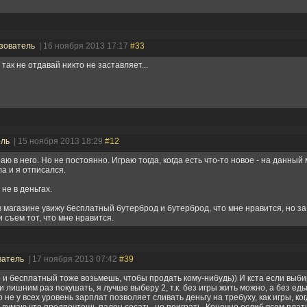
зователь
| 16 ноября 2013 17:17
#33
 так не отдавай никто не заставляет...
ель
| 15 ноября 2013 18:29
#12
раю в него. Но не постоянно. Играю тогда, когда есть что-то новое - на данный
а и я отписался.
 не в деньгах.
в магазине увижу бесплатный бутерброд и бутерброд, что мне нравится, но за 
и съем тот, что мне нравится.
ватель
| 17 ноября 2013 07:42
#39
 и бесплатный тоже возьмешь, чтобы продать кому-нибудь)) И кста если выб
и лишним раз покушать, я лучше выберу 2, т.к. без игры жить можно, а без еды 
о не у всех уровень зарплат позволяет сливать деньгу на требуху, как игры, ког