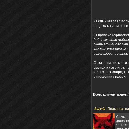
Каждый квартал поль
радикальные меры в 
Общаясь с журналис
действующая модель
очень этим довольн
как мне кажется, м
использование этой
Стоит отметить, что
смотря на это игра 
игры этого жанра, та
отношении лидеру.
Всего комментариев
:
SwinG
|
Пользовате
Cамые л
дополне
зашел с