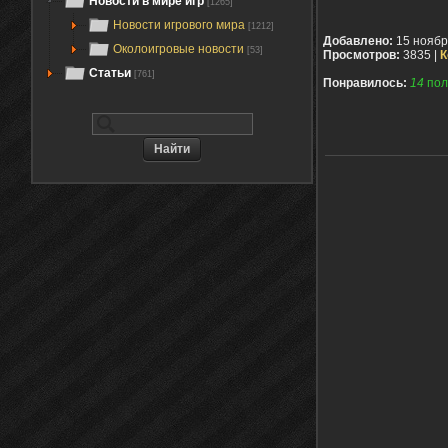
Новости в мире игр
[1265]
Новости игрового мира
[1212]
Добавлено:
15 ноябр
Околоигровые новости
[53]
Просмотров:
3835 |
К
Статьи
[761]
Понравилось:
14
пол