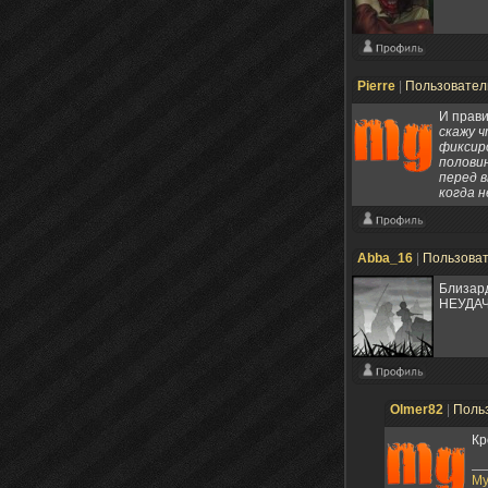
Pierre
|
Пользовате
И прав
скажу 
фиксир
половин
перед в
когда н
Abba_16
|
Пользова
Близард
НЕУДАЧН
Olmer82
|
Поль
Кр
My