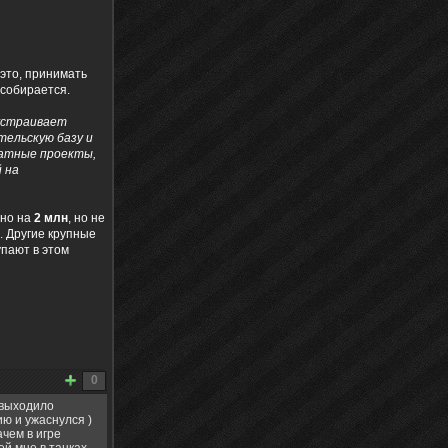
это, принимать
собирается.
устраивает
тельскую базу и
латные проекты,
 на
рно на
2 млн
, но не
. Другие крупные
упают в этом
0
 выходило
ию и ужаснулся )
ачем в игре