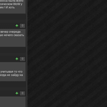
 босса была всего
лассическом WoW у
ях ! И хоть
0
 вечер очереди.
ше нечего сказать
0
 учитывая то что
когда не зайду на
0