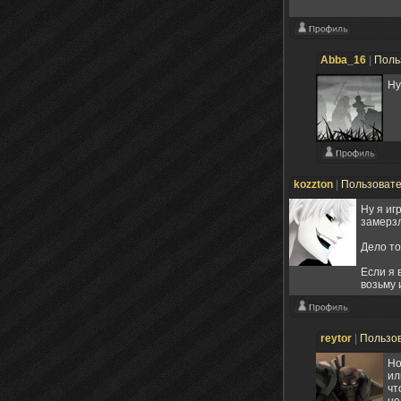
Abba_16
|
Поль
Ну
kozzton
|
Пользоват
Ну я иг
замерзл
Дело то
Если я 
возьму 
reytor
|
Пользо
Но
ил
чт