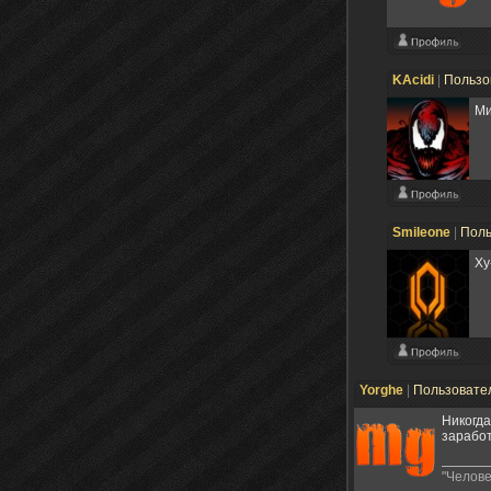
KAcidi
|
Пользо
Ми
Smileone
|
Поль
Ху
Yorghe
|
Пользовате
Никогда
заработ
"Челове