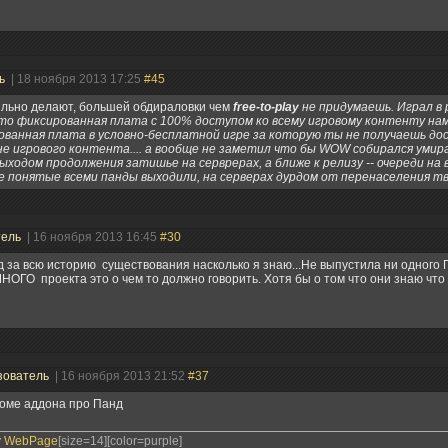
ль
| 18 ноября 2013 17:25
#45
ильно делают, большей обдираловки чем
free-to-play
не придумаешь. Играл в 
что фиксированная плата с 100% доступом ко всему игровому контенту на
ованная плата в условно-бесплатной игре за которую ты не получаешь дос
е игрового контента.... а вообще не заметил что бы WOW собирался умира
ыходом продолжения затишье на серврерах, а ближе к релизу -- очереди на в
е понятые всеми панды выходили, на серверах дурдом от перенаселения т
тель
| 16 ноября 2013 16:45
#30
 за всю историю существования насколько я знаю...Не выпустила ни одног
ОГО проекта это о чем то должно говорить. Хотя бы о том что они знаю что
зователь
| 16 ноября 2013 21:52
#37
оме аддона про Панд
 WebPage
[size=14][color=purple]