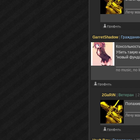
Лечу ма
GarretShadow
|
Граждани
Консольност
Убить такую 
"новый фунда
no music, no l
2GaRiN
|
Ветеран
| 
Попахив
Лечу ма