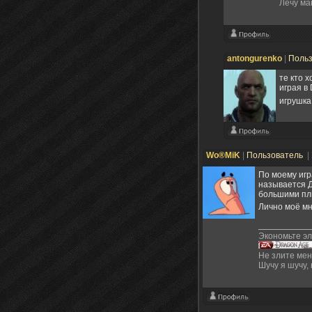
Лечу ма
antongurenko
|
Поль
те кто 
играя в 
игрушка
Wo®MiK
|
Пользователь
|
По моему игр
называется Д
большими плюс
Лично моё м
Экономьте эл
Не злите мен
Шучу я шучу,