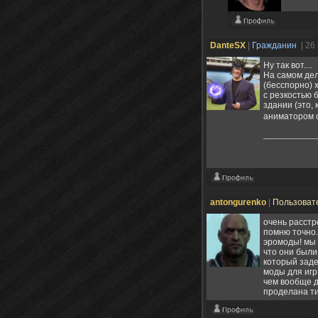
DanteSX
|
Гражданин
| 26
Ну так вот....
На самом дел
(бесспорно) 
с резкостью 
здании (это, 
аниматором сд
antongurenko
|
Пользоват
очень расстр
помню точно.
эромоды! мы 
что они были
который заде
моды для игр
чем вообще д
проделана ти