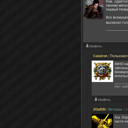
Кхм...сдаётс
своими минус
первый Невер
Все возмущё
высказал тол
Catatron
|
Пользоват
IMHO на
связана
биоваро
использ
Нет лай
2GaRiN
|
Ветеран
| 
Ага. Хо
части н