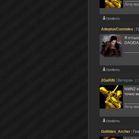
Лечу ма
AdeptusCustodes
|
Г
Я отсыл
DAO/DA2
2GaRiN
|
Ветеран
| 
NWN2 ха
точно м
Лечу ма
Go0lden_Archer
|
Гр