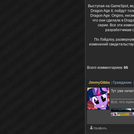
Выступая на GameSpot, ве
Dragon Age II, пойдут то
Dragon Age: Origins, нес
что они сделали в Drag
серии. Все эти изме
разработчикам с
По Лэйдлоу, развернув
изменений свидетельствую
Всего комментариев
:
66
JimmyGibbs
|
Гражданин
Тут уже ниче
Всё, что нуж