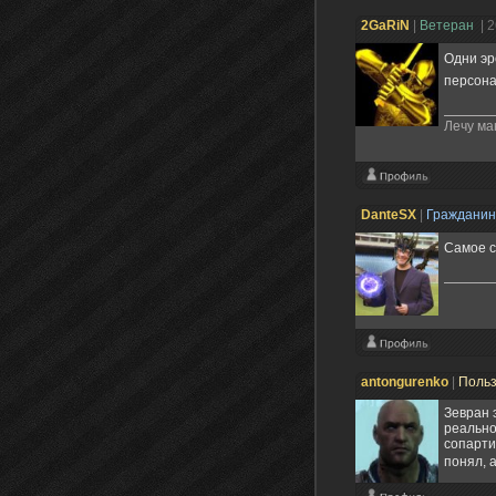
2GaRiN
|
Ветеран
| 
Одни эр
персон
Лечу ма
DanteSX
|
Граждани
Самое с
antongurenko
|
Поль
Зевран 
реально
сопарти
понял, 