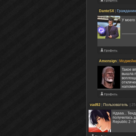
DanteSX
|
Граждани
У моего
Amensign
|
Модмейк
Такое в
вышла п
воплоща
откляче
напоми
vad92
|
Пользователь
| 2
Ндааа... Тен
получилась д
Republic 2 - th