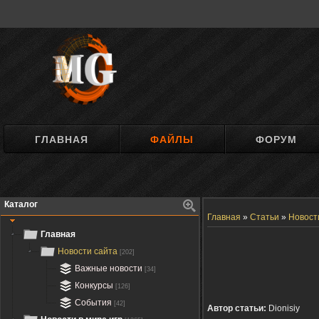
ГЛАВНАЯ
ФАЙЛЫ
ФОРУМ
Каталог
Главная
»
Статьи
»
Новост
Главная
Новости сайта
[202]
Важные новости
[34]
Конкурсы
[126]
События
[42]
Автор статьи:
Dionisiy