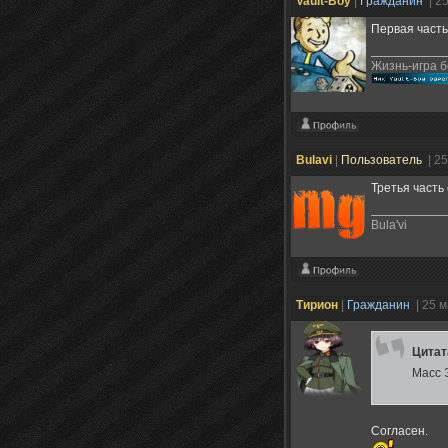
Vault-Boy
|
Гражданин
| 2
Первая част
Жизнь-игра б
Bulavi
|
Пользователь
| 2
Третья часть
Bula'vi
Тирион
|
Гражданин
| 25 
Цита
Масс 
Согласен.