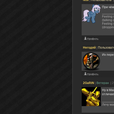
Noil
|
Пользователь
|
При чём
Feeling s
(talking
Feeling 
(droppin
Негодяй
|
Пользоват
Их пере
2GaRiN
|
Ветеран
| 
Ну в Ма
отличае
Лечу ма