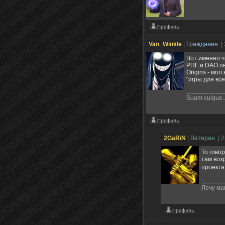
Van_Winkle
|
Гражданин
|
Вот именно ч
РПГ и DAO пе
Origins - мол
"игры для всех
Suum cuique..
2GaRiN
|
Ветеран
| 
То гово
там воз
проекта
Лечу ма