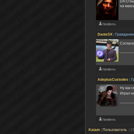
DA:O бы
на макс
DanteSX
|
Граждани
Согласе
AdeptusCustodes
|
Г
Ну как 
Играл н
Katam
|
Пользователь
| 2