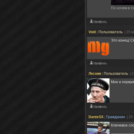
По ночям в ти
Void
|
Пользователь
| 25 
Это конец( См
Лесник
|
Пользователь
| 
Мне и первая
DanteSX
|
Гражданин
| 25
Ключевое сл