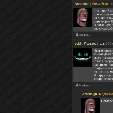
Amensign
|
Модмейкер
| 
Биотварей ст
Все мои разм
на базе ORIG
директории.В
Я даже начал
сложно,а соб
sokir
|
Пользователь
| 26
Итак очередн
концов даже 
сюжет (желат
ответа: "хор
развития пер
графикой и в
испортить, м
И пару слов 
жанре "класс
Amensign
|
Модмейк
Согласе