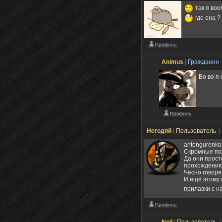
так я воо
где она ?
Animus
|
Гражданин
Во во я
Негодяй
|
Пользователь
|
antongurenko
Скромные по
Да они прост
прохождению, 
Чесно говоря
И ещё этому 
прилавки с н