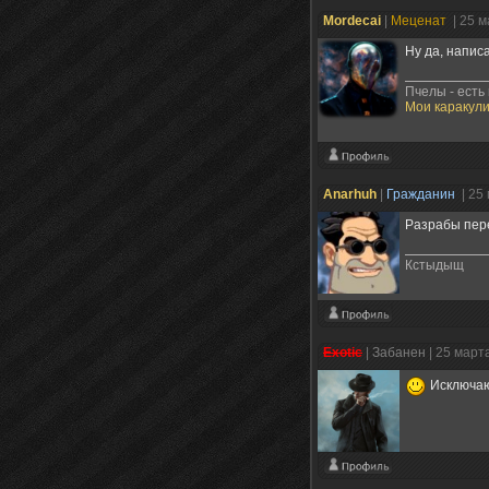
Mordecai
|
Меценат
| 25 
Ну да, напис
Пчелы - есть
Мои каракули
Anarhuh
|
Гражданин
| 25
Разрабы пер
Кстыдыщ
Exotic
|
Забанен
| 25 март
Исключаю