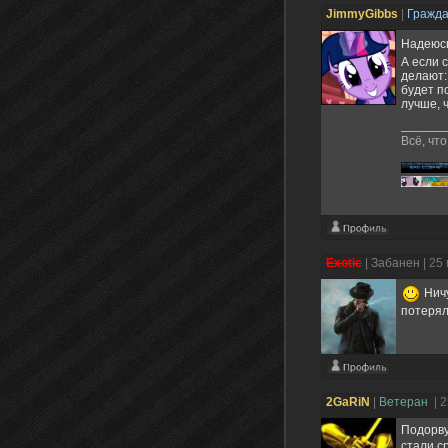
JimmyGibbs
|
Гражд
Надеюс
А если 
делают:
будет п
лучше, 
Всё, чт
Exotic
|
Забанен
| 25
Ничу
потерял
2GaRiN
|
Ветеран
| 
Подорву
стали с