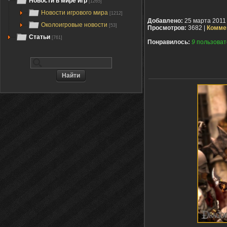
Новости в мире игр
[1265]
Новости игрового мира
[1212]
Добавлено:
25 марта 2011
Околоигровые новости
[53]
Просмотров:
3682 |
Комме
Статьи
[761]
Понравилось:
9
пользоват