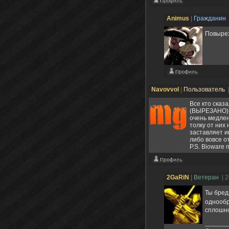
Animus
|
Гражданин
Повырез
Navovvol
|
Пользователь
Все кто сказ
(ВЫРЕЗАНО), 
очень медлен
толку от них 
заставляет и
либо вовсе о
P.S. Bioware
2GaRiN
|
Ветеран
| 
Ты бред
однообр
сплошно