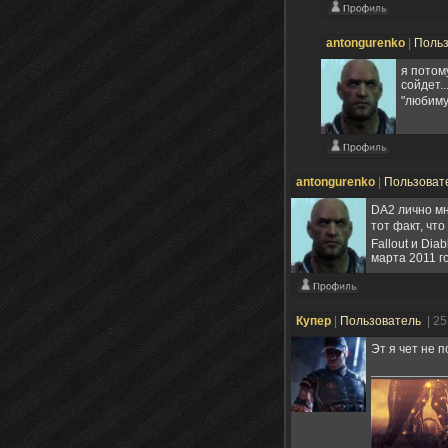
antongurenko
|
Поль
я потом
сойдет..
"любим
antongurenko
|
Пользоват
DA2 лично мн
тот факт, чт
Fallout и Di
марта 2011 г
Купер
|
Пользователь
| 2
Эт я чет не 