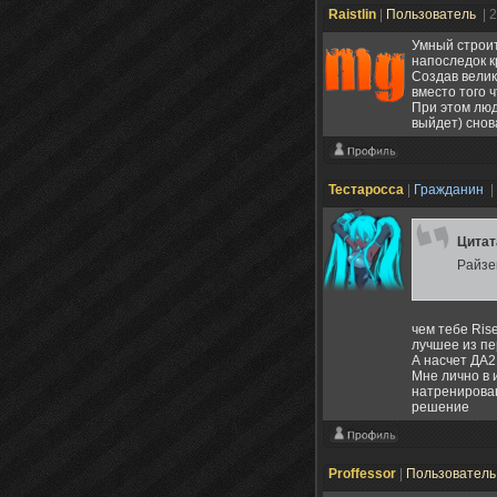
Raistlin
|
Пользователь
| 
Умный строит
напоследок к
Создав велик
вместо того 
При этом люд
выйдет) снов
Тестаросса
|
Гражданин
|
Цита
Райзе
чем тебе Ris
лучшее из пе
А насчет ДА2
Мне лично в 
натренирован
решение
Proffessor
|
Пользовател