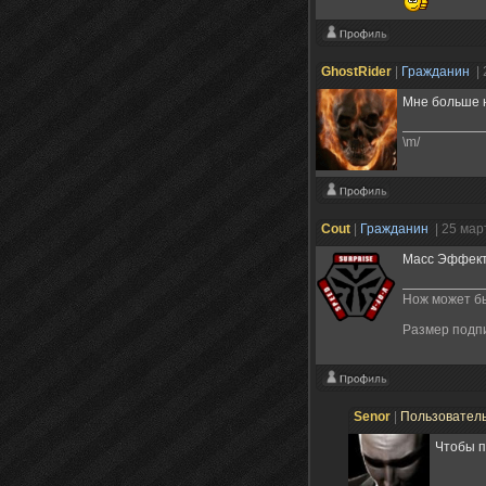
GhostRider
|
Гражданин
|
Мне больше н
\m/
Cout
|
Гражданин
| 25 мар
Масс Эффекте
Нож может бы
Размер подп
Senor
|
Пользовател
Чтобы п