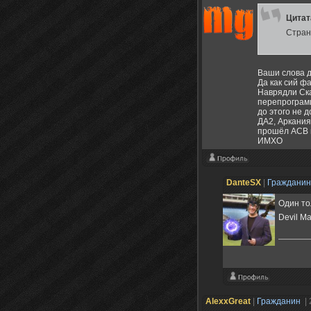
Цита
Стран
Ваши слова д
Да как сий ф
Наврядли Ска
перепрограми
до этого не д
ДА2, Аркания
прошёл АСВ и
ИМХО
DanteSX
|
Граждани
Один то
Devil Ma
AlexxGreat
|
Гражданин
|