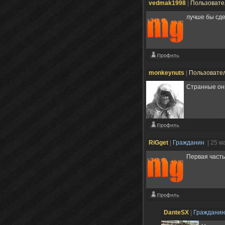
vedmak1998
|
Пользоват
лучше бы сде
monkeynuts
|
Пользовате
Странные они
RiGget
|
Гражданин
| 25 м
Первая часть
DanteSX
|
Граждани