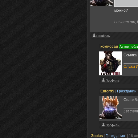
можно?
Let them run, 
комиссар
Автор публ
Ссылка 
Служи И
Enfor95
|
Гражданин
Спасибо
Let them
Zoolus
|
Гражданин
| 18 а