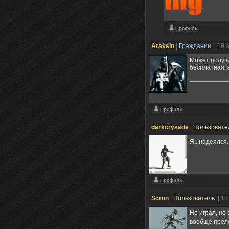
Araksin
|
Гражданин
| 19 
Может получи
бесплатная, 
darkcrysade
|
Пользовате
Я...надеялся
Scron
|
Пользователь
| 18
Не играл, но
вообще пре