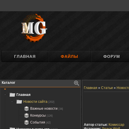
ГЛАВНАЯ
ФАЙЛЫ
ФОРУМ
Каталог
Главная
»
Статьи
»
Новост
Главная
Новости сайта
[202]
Важные новости
[34]
Конкурсы
[126]
События
[42]
Автор статьи:
Комиссар
Источник:
Space Wolf