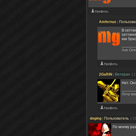
Amfernus
|
Пользова
В сетти
сеттинг
как Spa
Ave Omni
2GaRiN
|
Ветеран
| 
Нет. Он
Лечу ма
doging
|
Пользователь
| 1
По моему раз