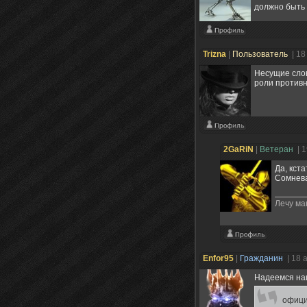
должно быть 
Trizna
|
Пользователь
| 18
Несущие слов
роли противн
2GaRiN
|
Ветеран
| 
Да, кст
Сомнева
Лечу ма
Enfor95
|
Гражданин
| 18 
Надеемся наш
офици