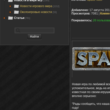
Новости в мире игр
[1265]
Новости игрового мира
[1212]
Добавлено:
17 августа 201
Околоигровые новости
[53]
Просмотров:
7081 |
Комме
Статьи
[761]
Понравилось:
26
пользова
Новая игра по любимой вс
успокоительное, ведь на и
известная по своим игруш
вполне серьезно:
"Рады сообщить, что наша н
году!