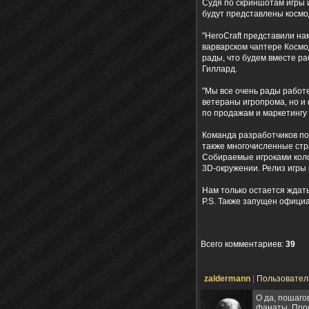
Судя по скриншотам игры и
будут представлены космо
"HeroCraft представили н
варварском чаптере Космод
рады, что будем вместе р
Гиллард.
"Мы все очень рады работе
ветераны игропрома, но и 
по продажам и маркетингу
Команда разработчиков по
также многочисленные страт
Собираемые игроками коло
3D-окружении. Релиз игры н
Нам только остается ждать
P.S. Также запущен офици
Всего комментариев
:
39
zaldermann
|
Пользовате
О да, пошаго
фанаты. Прос