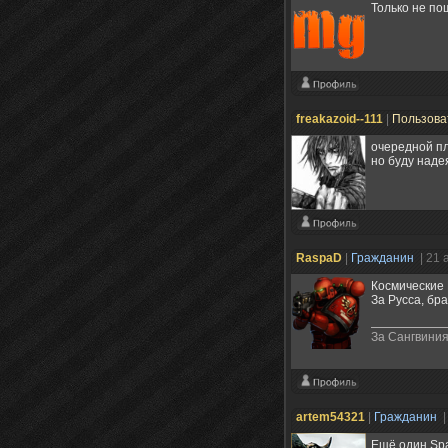
Только не по
freakazoid--111
|
Пользова
очередной пл
но буду наде
RaspaD
|
Гражданин
| 21 
Космические 
За Русса, брат
За Сангвиния
artem54321
|
Гражданин
|
Ещё один Spa