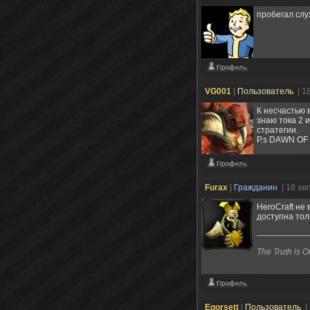
пробегал слу
VG001
|
Пользователь
| 1
К несчастью 
знаю тока 2 
стратегии.
P.s DAWN OF
Furax
|
Гражданин
| 18 ав
HeroCraft не 
доступна толь
The Truth is O
Egorsett
|
Пользователь
|