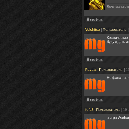
Лечу манию 
Volchitsa
|
Пользователь
|
Космические 
буду ждать иг
Payatz
|
Пользователь
| 1
Не фанат вол
fofa8
|
Пользователь
| 19 
а игра Warha