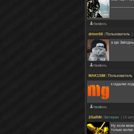
driver68
|
Пользователь
|
а где Звёздн
MAK1SIM
|
Пользователь
к гадалке хо
2GaRiN
|
Ветеран
| 19 ав
Ну, если мож
только волки