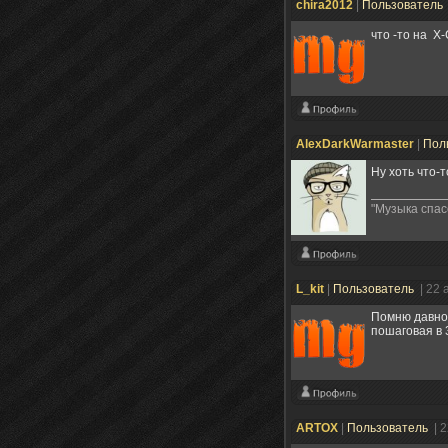
chira2012
|
Пользователь
что -то на
AlexDarkWarmaster
|
Пол
Ну хоть что-т
"Музыка спас
L_kit
|
Пользователь
| 22 
Помню давно 
пошаговая в 
ARTOX
|
Пользователь
| 