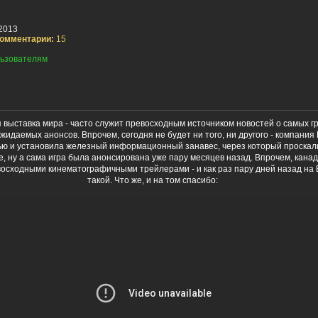
2013
омментарии:
15
ьзователям
я выставка мира - часто служит превосходным источником новостей о самых г
идаемых анонсов. Впрочем, сегодня не будет ни того, ни другого - компания 
ью и установила железный информационный занавес, через который проска
ре, ну а сама игра была анонсирована уже пару месяцев назад. Впрочем, кан
восходными кинематографичными трейлерами - и как раз пару дней назад на 
такой. Что же, и на том спасибо: