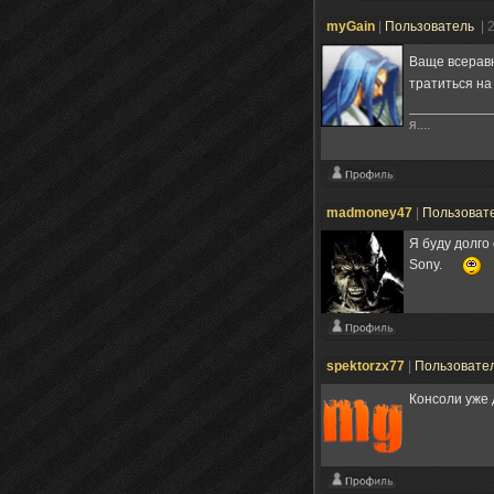
myGain
|
Пользователь
| 
Ваще всерав
тратиться на
я....
madmoney47
|
Пользоват
Я буду долго 
Sony.
spektorzx77
|
Пользовате
Консоли уже