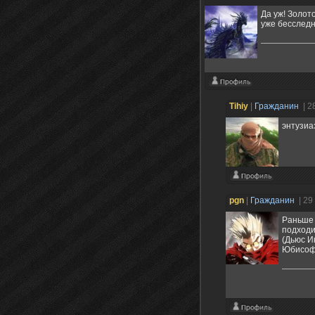
Да уж! Золото
уже бесследн
Tihiy
|
Гражданин
| 2
энтузиа
pgn
|
Гражданин
| 29
Раньше 
подходи
(Дьюс И
Юбисофт