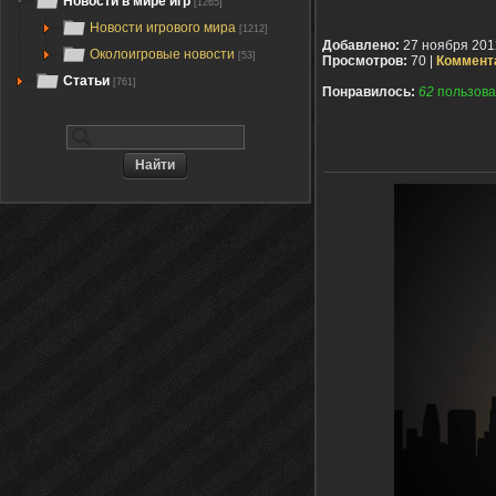
Новости в мире игр
[1265]
Новости игрового мира
[1212]
Добавлено:
27 ноября 201
Околоигровые новости
[53]
Просмотров:
70 |
Коммент
Статьи
[761]
Понравилось:
62
пользова