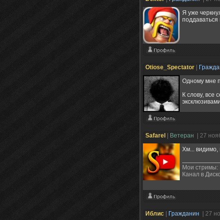
Я уже черкну
поддаваться 
Otiose_Spectator
|
Гражд
Одному мне 
К слову, все
эксклюзивами
Safarel
|
Ветеран
| 27 ноя
Хм... видимо
Мои стримы:
Канал в Диск
Иблис
|
Гражданин
| 27 н