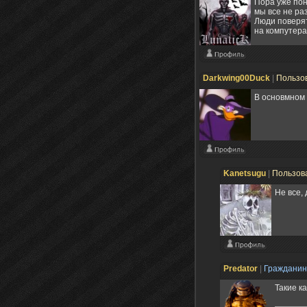
Пора уже пон
мы все не ра
Люди поверят
на компутера
Darkwing00Duck
|
Пользо
В основмном 
Kanetsugu
|
Пользов
Не все,
Predator
|
Граждани
Такие к