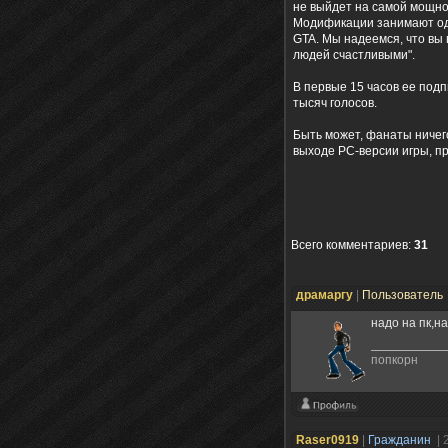
не выйдет на самой мощно
Модификации занимают одн
GTA. Мы надеемся, что вы
людей счастливыми".
В первые 15 часов ее подп
тысяч голосов.
Быть может, фанаты ничег
выходе PC-версии игры, пр
Всего комментариев
:
31
драмаргу
|
Пользователь
надо на пк,на
попкорн
Raser0919
|
Гражданин
| 