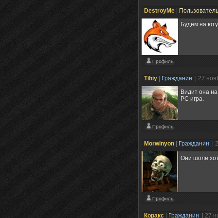
DestroyMe
|
Пользовател
Будем на юту
Tihiy
|
Гражданин
| 27 ноя
Видит она на
РС игра.
Morwinyon
|
Гражданин
| 
Они шоле хо
Коракс
|
Гражданин
| 27 