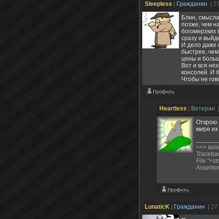
Sleepless
|
Гражданин
| 2
Блин, смысла
позже, чем н
богомерзких 
сразу и выйд
И дело даже 
быстрее, чем
цены и больш
Вот и вся не
консолей. И 
Чтобы не гово
Heartless
|
Ветеран
Открою 
мире их
>>> asser
Traceback
File "<st
Assertio
LunaticK
|
Гражданин
| 27