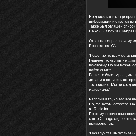
Не далее как в конце прош
информации и ответов на в
Также был оглашен список 
На PS3 и Xbox 360 как раз
Ответ на вопрос, почему ж
Rockstar, на IGN:
"Решение по всем остальн
Главное то, что мы не ... 
по-своему. Но мы можем сд
найти сбыт."
Если это будет Apple, мы 
делаем и есть весь интере
технологию. Мы не создаё
материала."
Расплывчато, но это все ч
Но, фанатам, естественно
от Rockstar.
Поэтому, огорченные покло
сайте Change.org соответ
примерно так:
"Пожалуйста, выпустите G