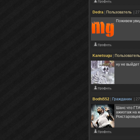
Dedra
|
Пользователь
| 2
Поживем увид
Kanetsugu
|
Пользовател
ну не выйдет 
Bodhi552
|
Гражданин
| 2
Шанс что ГТА
ажиотаж на к
Рокстаровцев 