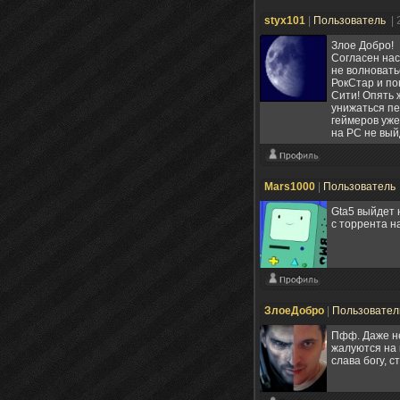
styx101
|
Пользователь
| 
Злое Добро!
Согласен нас
не волновать
РокСтар и по
Сити! Опять 
унижаться пе
геймеров уже
на РС не вый
Mars1000
|
Пользователь
Gta5 выйдет 
с торрента н
ЗлоеДобро
|
Пользовате
Пфф. Даже не
жалуются на 
слава богу, с