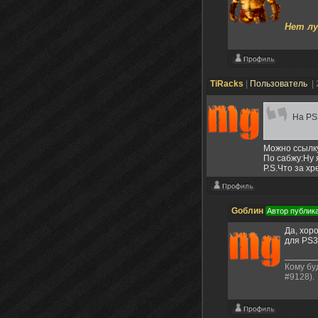
Нет лу
TiRacks
|
Пользователь
|
На PS3
Можно ссылку
По сабжу:Ну 
P.S.Что за х
Gоблин
Автор публик
Да, хор
для PS3
Кому бу
#9128).