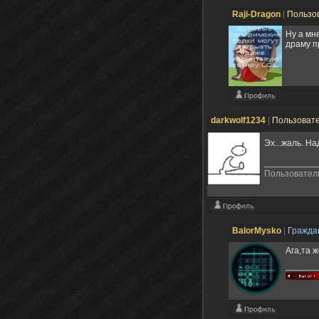
Raji-Dragon
|
Пользо
Ну а мн
драму п
darkwolf1234
|
Пользоват
Эх...жаль. Над
Пользователь
BalorMysko
|
Гражда
Ага,та ж