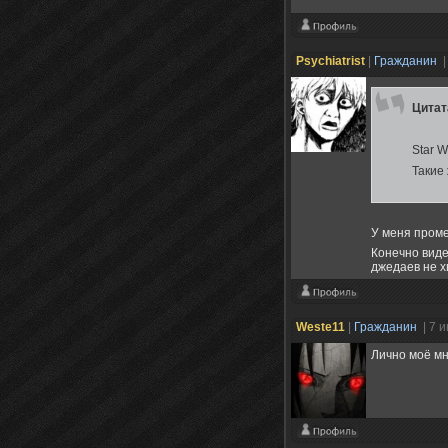
Psychiatrist
|
Гражданин
|
Цита
Star W
Такие
У меня проме
Конечно виде
джедаев не х
Weste11
|
Гражданин
| 7 
Лично моё м