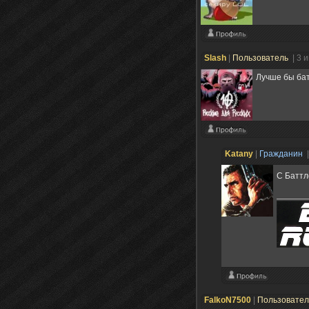
Slash
|
Пользователь
| 3 
Лучше бы бат
Katany
|
Гражданин
С Баттл
FalkoN7500
|
Пользовате