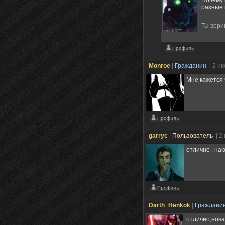
Почему 
разные 
Ты вери
Monroe
|
Гражданин
| 2 и
Мне кажется 
garryc
|
Пользователь
| 2
отлично , на
Darth_Henkok
|
Граждани
отлично,нова