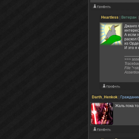
Heartless
|
Ветеран
Джанго 
интере
А если 
раскол 
из Орде
И это я
>>> asser
Traceback
File "<st
Assertio
Darth_Henkok
|
Граждани
Жаль пока то