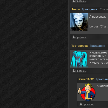
Joana
|
Гражданин
| 2 ию
А персонаж т
border="0" alt=
Тестаросса
|
Гражданин
|
Никаких межп
коридорные, 
мечтал о так
Ничего не им
Pavel11-32
|
Гражда
Аналоги