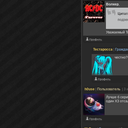
Волкер
,
Цита
подзе
Уважаемый Ты
Тестаросса
|
Гражда
честно?
h0use
|
Пользователь
| 3
Лучше б сери
один X3 отса