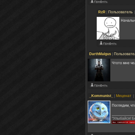
RzR
|
Пользователь
Начальн
DarthMalgus
|
Пользовате
Чтото мне че
_Kommunist_
|
Меценат
|
Поглядим, чт
"Улыбайся! Б