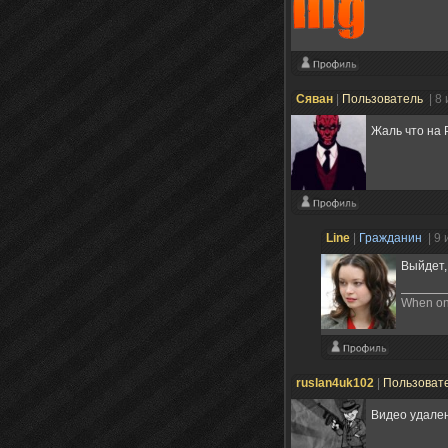
Сяван
|
Пользователь
| 8
Жаль что на
Line
|
Гражданин
| 9
Выйдет,
When one
ruslan4uk102
|
Пользоват
Видео удале