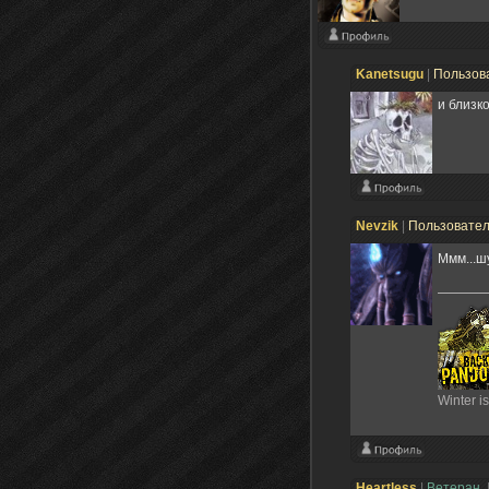
Kanetsugu
|
Пользов
и близк
Nevzik
|
Пользовате
Ммм...
Winter i
Heartless
|
Ветеран