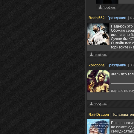
Bodhi552
|
Гражданин
| 4
Надеюсь это 
Обожаю серию
имени и не б
Лучше бы КОТ
Онлайн или с
горизонте (н
koroboha
|
Гражданин
| 3
Жаль что то
изучаю не из
Raji-Dragon
|
Пользовате
Блин попахив
не сюжет, од
семидисятых 