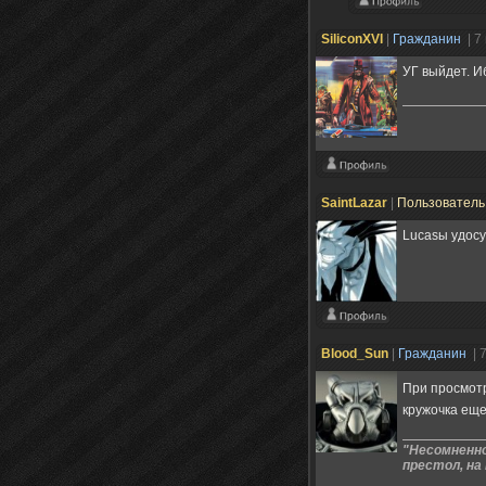
SiliconXVI
|
Гражданин
| 7
УГ выйдет. И
SaintLazar
|
Пользовател
Lucasы удос
Blood_Sun
|
Гражданин
| 
При просмотр
кружочка еще
"Несомненно
престол, на