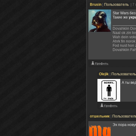
Brusin
|
Пользователь
| 7
Star Wars без
Такие же
укр
Dovahkiin Do
Naal ok zin lo
Wah dein voku
Ahrk fin norok
Fod nust hon 
Dovahkiin Fah
Olejik
|
Пользовател
А ты вед
отшельник
|
Пользовател
Эх пора нову