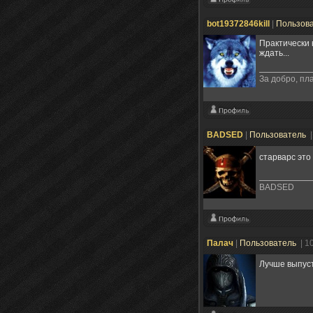
bot19372846kill
|
Пользов
Практически 
ждать...
За добро, пла
BADSED
|
Пользователь
|
старварс это
BADSED
Палач
|
Пользователь
| 1
Лучше выпусти