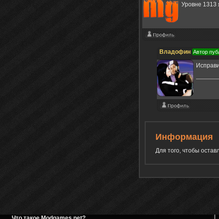
Уровне 1313
Владофин
Автор пуб
Исправи
Информация
Для того, чтобы оста
Что такое Modgames.net?