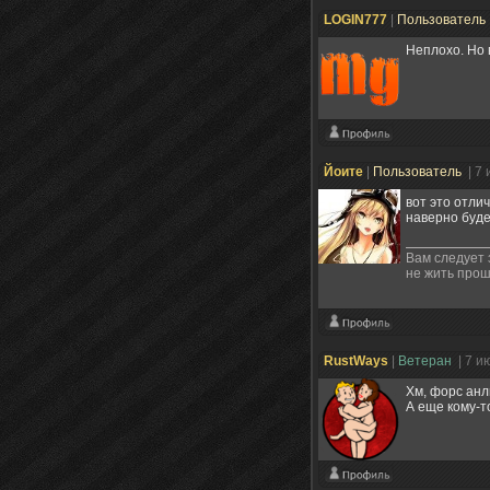
LOGIN777
|
Пользователь
Неплохо. Но 
Йоите
|
Пользователь
| 7
вот это отли
наверно буд
Вам следует 
не жить про
RustWays
|
Ветеран
| 7 и
Хм, форс анл
А еще кому-т