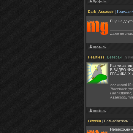
Dark_Assassin
|
Граждан
Еще на друго
Даже не знаю
Heartless
|
Ветеран
| 9 и
Раз уж автор
В ВИДЕО ЧИ
ГРАФИКА. Хва
>>> assert lif
Traceback (mos
File "<stdin>"
AssertionErro
Lexxxik
|
Пользователь
| 
Неплохо,но ж