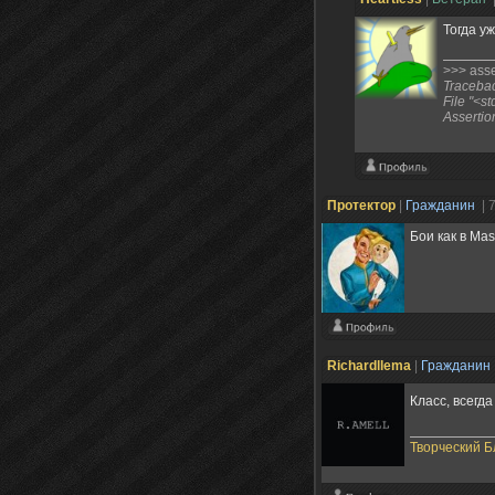
Тогда у
>>> asser
Traceback
File "<st
Assertio
Протектор
|
Гражданин
| 
Бои как в Mas
Richardllema
|
Гражданин
Класс, всегд
Творческий Б