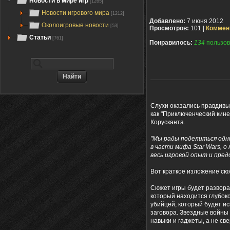
Новости в мире игр
[1265]
Новости игрового мира
[1212]
Добавлено:
7 июня 2012
Околоигровые новости
[53]
Просмотров:
101 |
Коммен
Статьи
[761]
Понравилось:
134
пользов
Слухи оказались правдивы
как "Приключенческий кине
Корусканта.
"Мы рады поделиться одн
в части мифа Star Wars, 
весь игровой опыт и пре
Вот краткое изложение сю
Сюжет игры будет развора
который находится глубок
убийцей, который будет ис
заговора.
Звездные войны
навыки и
гаджеты,
а не
св