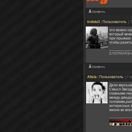
trololo3
|
Пользователь
| 
что можно ска
который може
при прыжках 
чтобы разить
[USERBAR]/cu
Alisia
|
Пользователь
| 7 
Дело вкуса,к
Смысл Звездн
главными гер
между джедая
головами,раб
интересных х
жизни во все