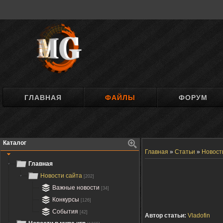
ГЛАВНАЯ
ФАЙЛЫ
ФОРУМ
Каталог
Главная
»
Статьи
»
Новост
Главная
Новости сайта
[202]
Важные новости
[34]
Конкурсы
[126]
События
[42]
Автор статьи:
Vladofin