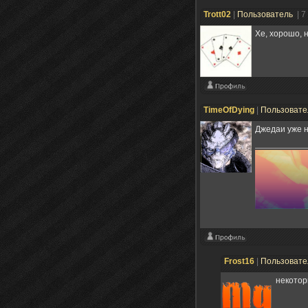
Trott02
|
Пользователь
| 7
Хе, хорошо, н
TimeOfDying
|
Пользоват
Джедаи уже н
Frost16
|
Пользоват
некотор