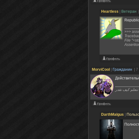
Heartless
|
Ветеран
Republi
>>> asser
Traceback
File "<st
Assertio
MorviCool
|
Гражданин
| 7
Действительн
قدر
DarthMalgus
|
Польз
Полност