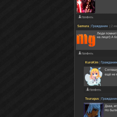
Samura
|
Гражданин
| 2 и
Люди помните
на лице!) А 
KuroKim
|
Граждани
Соглашу
ещё не 
Tsurugus
|
Граждани
Дааа, иг
Но были