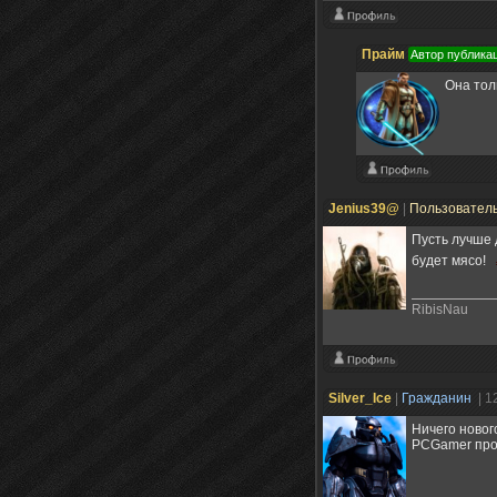
Прайм
Автор публика
Она тол
Jenius39@
|
Пользовател
Пусть лучше 
будет мясо!
RibisNau
Silver_Ice
|
Гражданин
| 1
Ничего новог
PCGamer прос