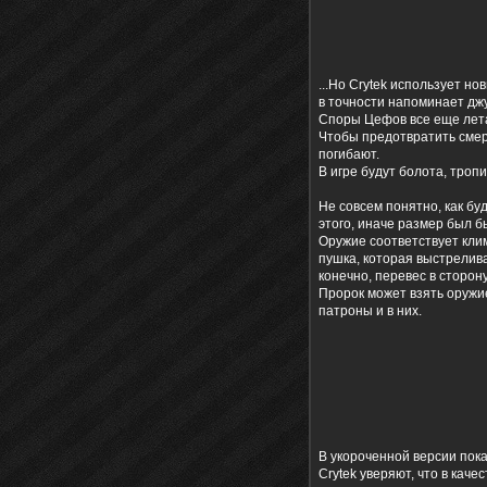
...Но Crytek использует н
в точности напоминает джу
Споры Цефов все еще лета
Чтобы предотвратить смер
погибают.
В игре будут болота, тропи
Не совсем понятно, как бу
этого, иначе размер был 
Оружие соответствует клим
пушка, которая выстрелива
конечно, перевес в сторо
Пророк может взять оружие
патроны и в них.
В укороченной версии пок
Crytek уверяют, что в кач