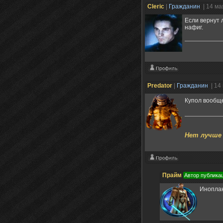
Cleric
|
Гражданин
| 14 ма
Если вернут 
нафиг.
Predator
|
Гражданин
| 14
Купол вообще
Нет лучше 
Прайм
Автор публика
Иноплан