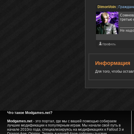
DimonVoin
|
Граждан
Сомнева
третью 
Не надо
Информация
Для того, чтобы оста
Что такое Modgames.net?
Modgames.net
- это портал, где мы с вашей помощью собираем
лучшие модификации к популярным играм. Мы начали свой путь в
начале 2010го года, специализируясь на модификациях к Fallout 3 и
Dragon Age: Origins. Теперь в нашей базе собраны тысячи