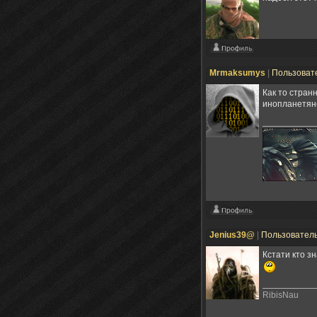
Mrmaksumys
|
Пользоват
Как то стран
инопланетяне
Jenius39@
|
Пользовател
Кстати кто з
RibisNau