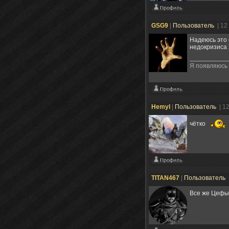
GSG9
|
Пользователь
| 12
Надеюсь это 
недокризиса 
Я появляюсь т
Hemyl
|
Пользователь
| 1
чётко
TITAN467
|
Пользователь
Все же Цефы 