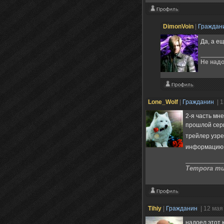
DimonVoin
|
Граждан
Да, а е
Не надо
Lone_Wolf
|
Гражданин
| 
2-я часть мн
прошлой се
трейлер узре
информацию 
Tempora mut
Tihiy
|
Гражданин
| 12 мая
надоел этот 