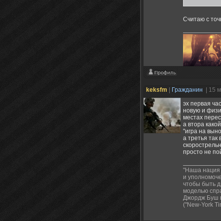
Считаю с точ
По ночям в ти
keksfm
|
Гражданин
| 15 
эх первая ча
новую и физи
местах перест
а втора како
"игра на выно
а третья так
скорострельн
просто не по
"Наша нация
и уполномоче
чтобы быть 
моделью спра
Джордж Буш
("New-York T