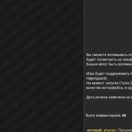
Вы сможете взламывать пр
будет посмотреть на предме
Башни могут быть взломан
Игра будет поддерживать 
Højengaard).
На момент запуска Crysis
качество интерфейса, и од
Дата релиза намечена на в
Всего комментариев
:
40
великий_ктулху
|
Пользо