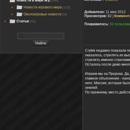
Новости в мире игр
[1265]
Новости игрового мира
[1212]
Добавлено:
11 мая 2012
Околоигровые новости
[53]
Просмотров:
82 |
Коммент
Статьи
[761]
Понравилось:
52
пользова
Crytek недавно показали г
оказалось, стрелять из вы
стрелять именно стрелами
Осталось после демо мног
Играем мы за Пророка. Да, 
главное объяснение - нано
него. Миссия, которая был
землей.
По прежнему, место действи