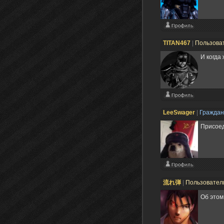
TITAN467
|
Пользова
И когда
LeeSwager
|
Гражда
Присоед
流れ弾
|
Пользовател
Об этом