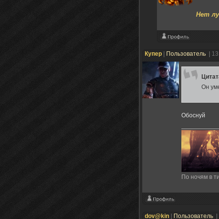
Нет лу
Купер
|
Пользователь
| 1
Цита
Он ум
Обоснуй
По ночям в ти
dov@kin
|
Пользователь
|