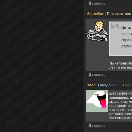
SashaSan
|
Пользователь
Цита
просы
спраши
отклю
ты неправиль
лет то его п
sado
|
Гражданин
| 14 мая
щас загрузил
завершена, д
сказал ему, 
просыпается 
и морпех отв
остался в ко
костюм нехил