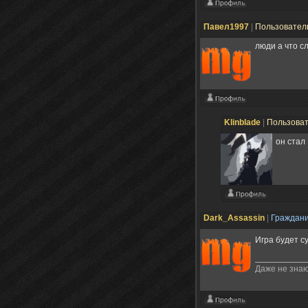
Павел1997
|
Пользовател
люди а что с
Klinblade
|
Пользова
он стал
Dark_Assassin
|
Граждан
Игра будет с
Даже не знаю