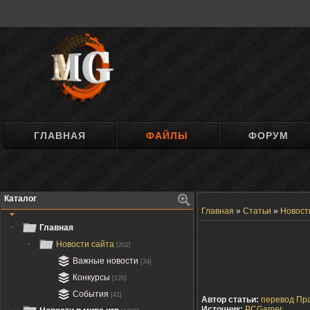
ГЛАВНАЯ
ФАЙЛЫ
ФОРУМ
Каталог
Главная
»
Статьи
»
Новост
Главная
Новости сайта
[202]
Важные новости
[34]
Конкурсы
[126]
События
[42]
Автор статьи:
перевод Пр
Источник:
PCGamer