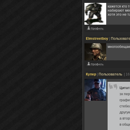
кажется кто 
набирают меш
хотя это не 
Elmstreetboy
|
Пользоват
многообещающ
Купер
|
Пользователь
| 1
Цита
эх пе
графи
стебел
другу
а вто
в общ