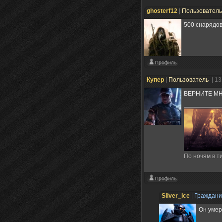
ghosterf12
|
Пользовател
500 снарядов
Купер
|
Пользователь
| 1
ВЕРНИТЕ МНЕ
По ночям в ти
Silver_Ice
|
Граждан
Он умер