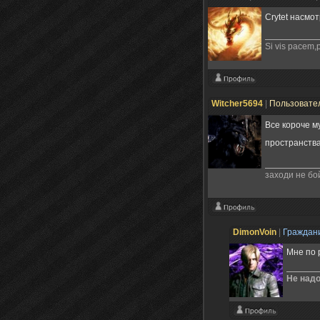
Crytet насмо
Si vis pacem,
Witcher5694
|
Пользовате
Все короче 
пространств
заходи не бой
DimonVoin
|
Граждан
Мне по 
Не надо