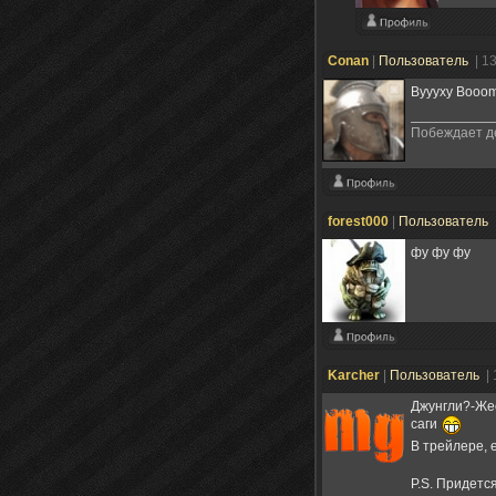
Conan
|
Пользователь
| 1
Вуууху Booom[
Побеждает д
forest000
|
Пользователь
фу фу фу
Karcher
|
Пользователь
|
Джунгли?-Жес
саги
В трейлере, 
P.S. Придетс