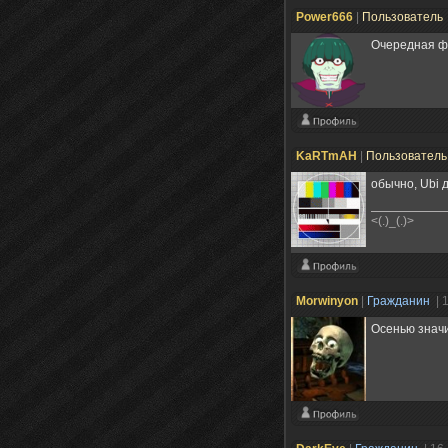
Power666
|
Пользователь
Очередная фи
KaRTmAH
|
Пользовател
обычно, Ubi 
<(.)_(.)>
Morwinyon
|
Гражданин
| 
Осенью значи