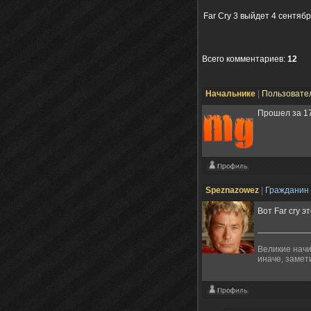
Far Cry 3 выйдет 4 сентяб
Всего комментариев
:
12
Начальнике
|
Пользовате
Прошел за 17
Speznazowez
|
Гражданин
Вот Far cry 
Великие начи
иначе, замет