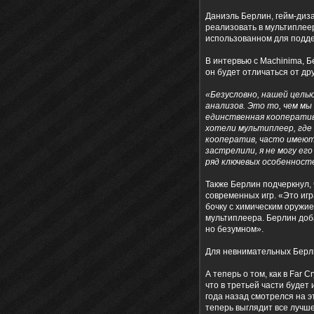
Даниэль Берлин, гейм-диза
реализовать в мультиплеер
использованном для подде
В интервью с Machinima, Б
он будет отличаться от др
«Безусловно, нашей целью
анализов. Это то, чем мы 
единственная кооперативн
хотели мультиплеер, где 
кооператив, часто имеют 
застрелили, я не могу ег
ряд ключевых особенностей
Также Берлин подчеркнул, 
современных игр. «Это игр
бочку с химическим оружие
мультиплеера. Берлин доба
но безумном».
Для невнимательных Берлин
А теперь о том, как в Far
что в третьей части будет 
года назад смотрелся на э
теперь выглядит все лучш