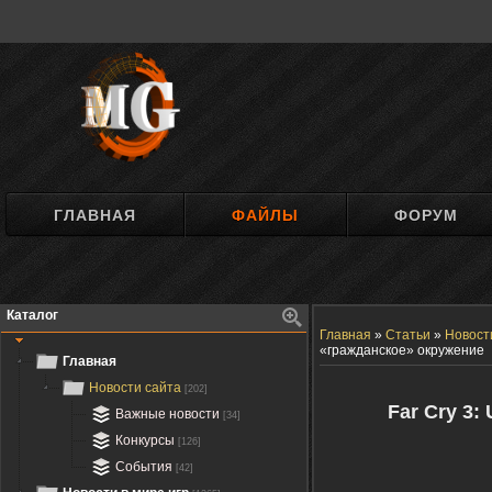
ГЛАВНАЯ
ФАЙЛЫ
ФОРУМ
Каталог
Главная
»
Статьи
»
Новост
«гражданское» окружение
Главная
Новости сайта
[202]
Far Cry 3:
Важные новости
[34]
Конкурсы
[126]
События
[42]