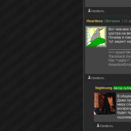
Heartless
|
Ветеран
| 16 
Вот чем мне 
шустра на ве
Почему я гов
тут акцент н
>>> assert lif
Traceback (mos
File "<stdin>"
AssertionErro
Nightsong
Автор публ
В общем
Даже пр
миру сл
воскрес
будет п
ошалев