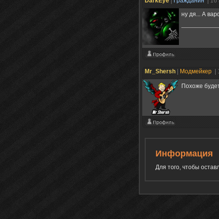
DarkEye
|
Гражданин
| 16
ну дя... А в
Mr_Shersh
|
Модмейкер
|
Похоже будет
Информация
Для того, чтобы оста