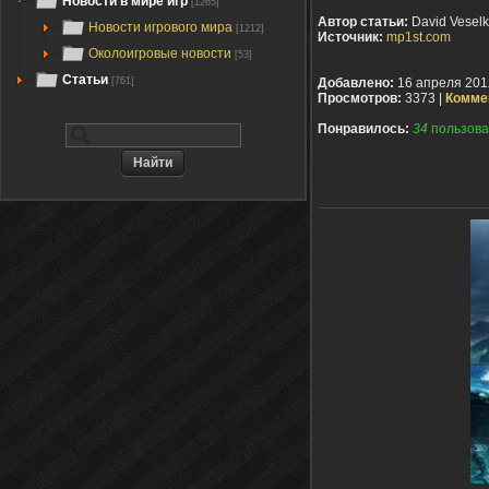
Новости в мире игр
[1265]
Автор статьи:
David Vesel
Новости игрового мира
[1212]
Источник:
mp1st.com
Околоигровые новости
[53]
Статьи
[761]
Добавлено:
16 апреля 201
Просмотров:
3373 |
Комме
Понравилось:
34
пользова