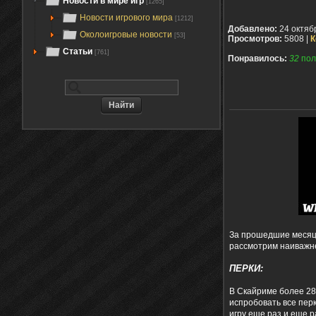
Новости в мире игр
[1265]
Новости игрового мира
[1212]
Добавлено:
24 октяб
Околоигровые новости
[53]
Просмотров:
5808 |
К
Статьи
[761]
Понравилось:
32
пол
За прошедшие месяцы 
рассмотрим наиважн
ПЕРКИ:
В Скайриме более 280
испробовать все перк
игру еще раз и еще р