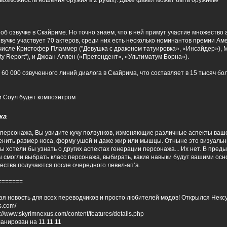
возможность ношения оружия в 2 руках). Даже факел может быть оружием!
об озвучке в Скайриме. Но точно знаем, что в ней примут участие множество 
звучке участвует 70 актеров, среди них есть несколько номинантов премии Ам
 числе Кристофер Пламмер ("Девушка с драконом татуировка», «Инсайдер»),
ority Report"), и Джоан Аллен («Претендент», «Ультиматум Борна»).
60 000 озвученного линий диалога в Скайрима, что составляет в 15 тысяч боль
ми Соул будет композитром
жа
 персонажа, Вы увидите кучу ползунков, изменяющие различные аспекты ваш
енить размер носа, форму ушей и даже жир или мышцы. Отныне это визуаль
Вы хотели бы узнать о других аспектах генерации персонажа... Их нет. В пред
 вы смогли выбрать класс персонажа, выбирать, какие навыки будут вашими осн
чества получаются после очередного левел-ап’а.
=======
я новость для всех переводчиков и просто любителей модов! Открылся Нексус
s.com/
://www.skyrimnexus.com/content/features/details.php
анирован на 11.11.11