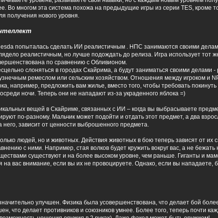
личиваете уровень, развиваете свои навыки, но с каждым новым уровнем пол
е. Во многом эта система похожа на предыдущие игры из серии TES, кроме то
ля получения нового уровня.
нтеллект
hesda попыталась сделать ИИ реалистичным . НПС занимаются своими делами
лядело реалистичным, но лучше подождать до релиза. Игра использует тот же
вершенствована по сравнению с Обливионом.
сцельно слоняться в городах Скайрима, а будут заниматься своими делами - 
кузнечным ремеслом или сельским хозяйством. Отношения между игроком и N
ока, например, предложить вам жилье, вместо того, чтобы требовать покинут
осреди ночи. Теперь они не нападают из-за украденного яблока =)
икальных вещей в Скайриме, связанных с ИИ – когда вы выбрасываете предме
руют по-разному. Мальчик может подойти и отдать этот предмет, а два взро
а него, зависит от ценности выброшенного предмета.
лько людей, но и животных. Действия животных в бою теперь зависят от их с
внению с ними. Например, стая волков будет кружить вокруг вас, а не бежать 
ествами существуют и на более высоком уровне, чем раньше. Гиганты и ма
 на вас внимание, если вы их не провоцируете. Однако, если вы нападаете, б
значительно улучшен. Физика была усовершенствована, что делает бой боле
ен, что делает противников и союзников умнее. Более того, теперь почти ка