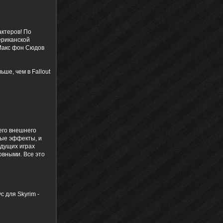
актеров! По
ериканской
 Макс фон Сюдов
ше, чем в Fallout
его внешнего
ные эффекты, и
ыдущих играх
овными. Все это
 для Skyrim -