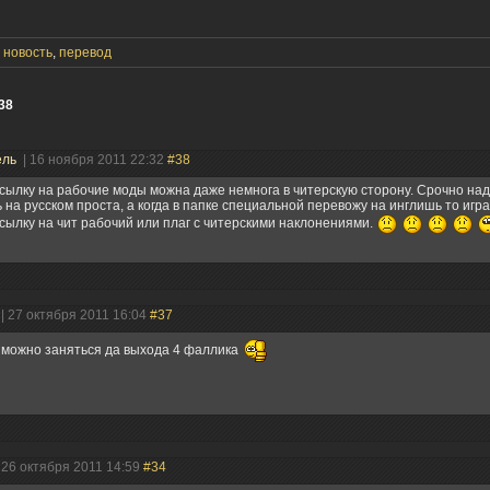
,
новость
,
перевод
38
ель
| 16 ноября 2011 22:32
#38
сылку на рабочие моды можна даже немнога в читерскую сторону. Срочно над
 на русском проста, а когда в папке специальной перевожу на инглишь то игр
сылку на чит рабочий или плаг с читерскими наклонениями.
| 27 октября 2011 16:04
#37
 можно заняться да выхода 4 фаллика
 26 октября 2011 14:59
#34