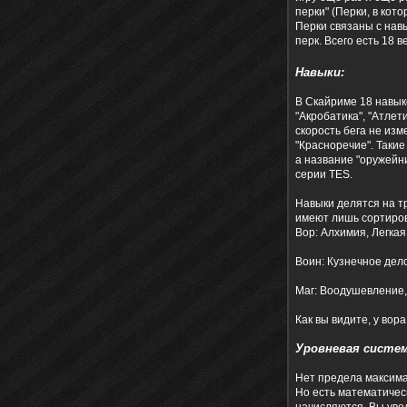
перки" (Перки, в кот
Перки связаны с нав
перк. Всего есть 18 
Навыки:
В Скайриме 18 навык
"Акробатика", "Атлет
скорость бега не изм
"Красноречие". Такие
а название "оружейни
серии TES.
Навыки делятся на тр
имеют лишь сортиров
Вор: Алхимия, Легка
Воин: Кузнечное дело
Маг: Воодушевление,
Как вы видите, у вор
Уровневая систе
Нет предела максимал
Но есть математичес