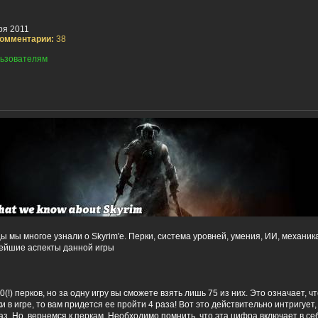
ря 2011
омментарии:
38
ьзователям
мы многое узнали о Skyrim'е. Перки, система уровней, умения, ИИ, механик
ейшие аспекты данной игры
(!) перков, но за одну игру вы сможете взять лишь 75 из них. Это означает, ч
и в игре, то вам придется ее пройти 4 раза! Вот это действительно интригует
аз. Но, вернемся к перкам. Необходимо помнить, что эта цифра включает в се