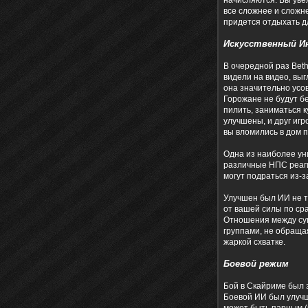
начисляются. Вы уве
все сложнее и сложне
придется отдыхать д
Искусственный И
В очередной раз Bet
видели на видео, выг
она значительно усо
Горожане не будут бе
пилить, заниматься 
улучшены, и друг игр
вы вломились в дом п
Одна из наиболее ун
различные НПС реаги
могут подраться из-з
Улучшен был ИИ не то
от вашей силы по сра
Отношения между сущ
группами, не обращая
жаркой схватке.
Боевой режим
Бой в Скайриме был 
Боевой ИИ был улучш