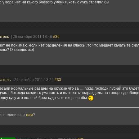
о у вора нет ни какого боевого умения, хоть с лука стрелял бы
атель
| 26 октября 2011 18:46
#36
вот не понимаю, если нет разделения на классы, то что мешает качать те ски
жны? Очевидно же)
ватель
| 26 октября 2011 13:24
#33
езали нормальные раздеы на оружие что за ..... ужас господи пускай это буде
чика, бетесда сходит с ума взять и вырзеать подразделы на топоры дробяще
 одну кучу это полный бред куда катятся разрабы
рисоединился к
нам
?