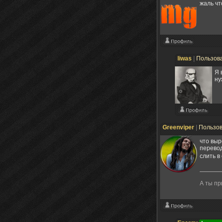
жаль чт
liwas
|
Пользов
Я 
ну
Greenviper
|
Пользо
что выр
перевод
слить в
А ты п