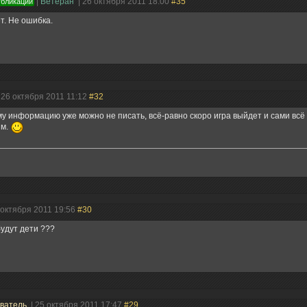
|
Ветеран
| 26 октября 2011 18:00
#35
убликации
т. Не ошибка.
 26 октября 2011 11:12
#32
у информацию уже можно не писать, всё-равно скоро игра выйдет и сами всё
им.
 октября 2011 19:56
#30
будут дети ???
ватель
| 25 октября 2011 17:47
#29