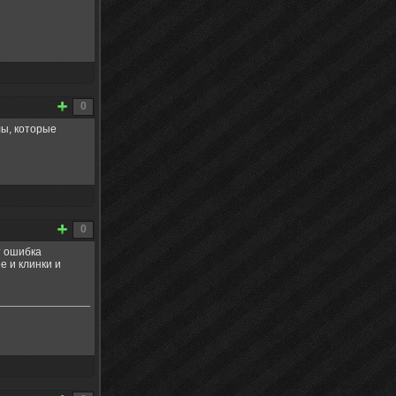
0
лы, которые
0
т ошибка
е и клинки и