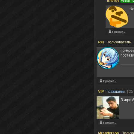
Energy
Автор п
Не
Rei
|
Пользователь
|
по-моем
постав
VIP
|
Гражданин
| 25
В игре 
Mranderson
|
Пользо