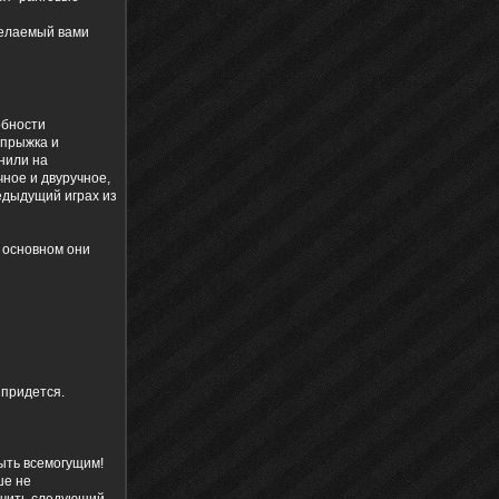
желаемый вами
обности
 прыжка и
енили на
чное и двуручное,
редыдущий играх из
в основном они
 придется.
быть всемогущим!
ше не