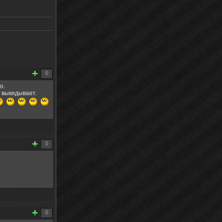
0
о.
а выкидывает.
0
0