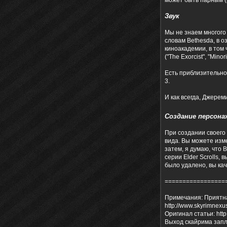
может быть парным (
Звук
Мы не знаем многого 
словам Bethesda, в о
киноакадемии, в том
("The Exorcist", "Min
Есть приблизительно 
3.
И как всегда, Джере
Создание персона
При создании своего
вида. Вы можете изм
затем, я думаю, что 
серии Elder Scrolls,
было удалено, вы ка
=================
Примечания: Приятна
http://www.skyrimnexu
Оригинал статьи: http
Выход скайрима запл