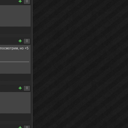
0
0
 посмотрим, но +5
0
0