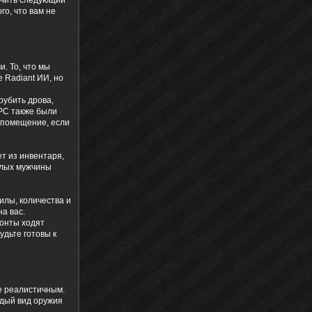
учить следующий
го, что вам не
. То, что мы
 Radiant ИИ, но
рубить дрова,
PC также были
ь помещение, если
т из инвентаря,
слых мужчины
илы, количества и
на вас.
монты ходят
удьте готовы к
е реалистичным.
ждый вид оружия