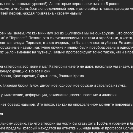
орых есть несколько уровней). А некоторые перки насчитывают 5 рангов.
ыками, а чтобы выбрать определенный перк, нужно выбрать навык, дающую 
ветвей перков, каждая привязана к своему навыку.
ов и мы знаем, что как минимум 3-х из Обливиона мы не обнаружим. Это спос
ика" и "Торговля". Похоже, что с исчезновением атлетики и акробатики, высота
енятся никогда. Торговля, в свою очередь, не была полностью убрана. Ее зам
 оружейные навыки, как тупое оружие и клинки были преобразованы в однору
к" было изменено на "кузнец". Навыки прогрессируют точно так же, как и в п
и категории; вор, воин и маг. Категории ничего не дают, насколько мы знаем, 
очную функцию. Но вот и они.
я броня, Красноречие, Скрытность, Взлом и Кража
, Тяжелая броня, Блок, двуручное, одноручное оружие и стрельба из лука.
 уничтожение, деформация, заклинание, восстановление и иллюзия.
а нет боевых навыков. Это плохо, так как на определенном моменте повоевать
ма
ьному уровню, так что в теории вы могли бы стать хоть 1000-ым уровнем и 
кие пределы, который находятся на отметке 75, когда навыки прогресса боль