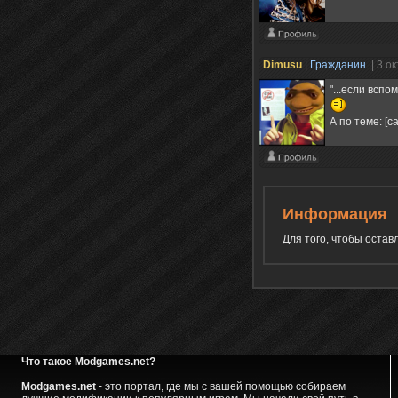
Dimusu
|
Гражданин
| 3 о
"...если всп
А по теме: [с
Информация
Для того, чтобы оста
Что такое Modgames.net?
Modgames.net
- это портал, где мы с вашей помощью собираем