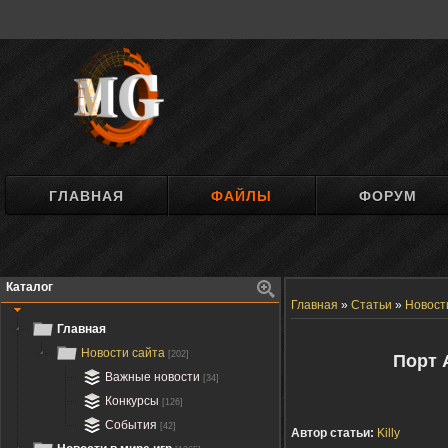
ГЛАВНАЯ
ФАЙЛЫ
ФОРУМ
Каталог
Главная
»
Статьи
»
Новост
Главная
Новости сайта
[202]
Порт 
Важные новости
[34]
Конкурсы
[126]
События
[42]
Автор статьи:
Killy