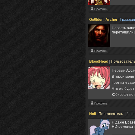
Go0lden_Archer
|
Гражда
Новость одн
перетащили р
BloodHead
|
Пользовател
Первый Асса
Второй меня 
Третий я уда
Что же будет
Юбисофт по м
Noil
|
Пользователь
| 3 ок
Я даже Бразе
HD-ремейки 