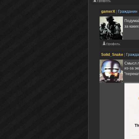
gamerX
|
Гражданин
Подумай
за каких
Solid_Snake
|
Гражд
Смысл л
из-за э
"перекат