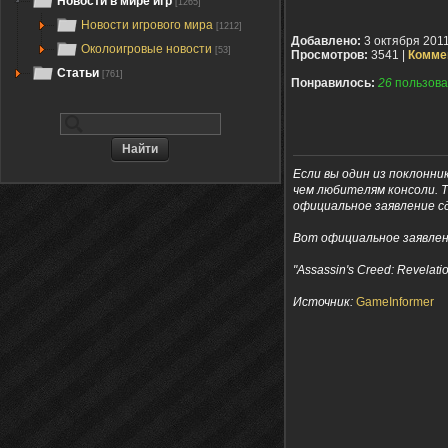
Новости в мире игр
[1265]
Новости игрового мира
[1212]
Добавлено:
3 октября 201
Околоигровые новости
[53]
Просмотров:
3541 |
Комме
Статьи
[761]
Понравилось:
26
пользова
Если вы один из поклонник
чем любителям консоли. Т
официальное заявление с
Вот официальное заявлен
"Assassin's Creed: Revelat
Источник:
GameInformer