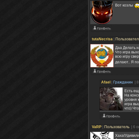
Вот козлы
tutaNecrisa
|
Пользовате
Даа Делать на
Что игра вых
всю игру све
делают.. Я п
Afael
|
Гражданин
| 
Есть ещ
На конс
уровня 
игра вы
что) Чт
VaRP
|
Пользователь
| 6 
Хаха!Удивили