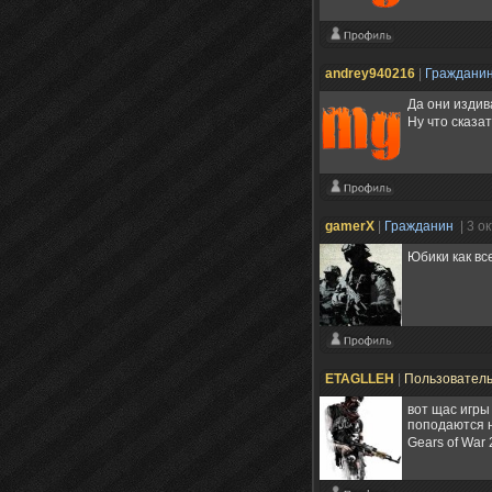
andrey940216
|
Граждани
Да они издив
Ну что сказа
gamerX
|
Гражданин
| 3 о
Юбики как вс
ETAGLLEH
|
Пользовател
вот щас игры
поподаются н
Gears of War