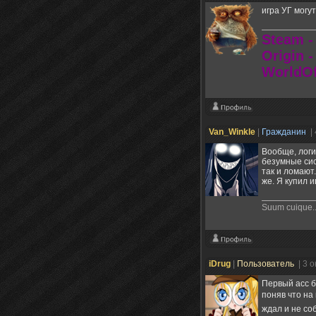
игра УГ могу
Steam -
Origin 
WorldOf
Van_Winkle
|
Гражданин
|
Вообще, логи
безумные сис
так и ломают
же. Я купил и
Suum cuique..
iDrug
|
Пользователь
| 3 
Первый асс б
поняв что на 
ждал и не соб