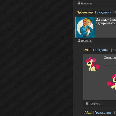
Протектор
|
Гражданин
| 
Да задолбали
задерживать 
IvET
|
Гражданин
| 5
Согласе
Afael
|
Гражданин
| 