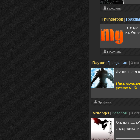
Thunderbоlt
|
Гражда
Это где
на Pent
Rayter
|
Гражданин
| 3 ок
Лучше поздно,
Настоящая 
упасть. ©
ArXangel
|
Ветеран
| 3 ок
Ой, да ладно
задерживали