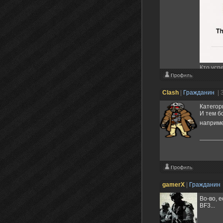
Кто успе
Clash
|
Гражданин
| 
Категор
И тем б
наприме
gamerX
|
Гражданин
Во-во, 
BF3...