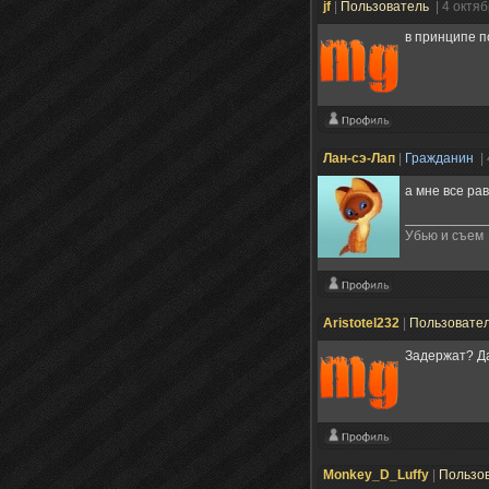
jf
|
Пользователь
| 4 октя
в принципе п
Лан-сэ-Лап
|
Гражданин
|
а мне все рав
Убью и съем
Aristotel232
|
Пользовате
Задержат? Д
Monkey_D_Luffy
|
Пользо