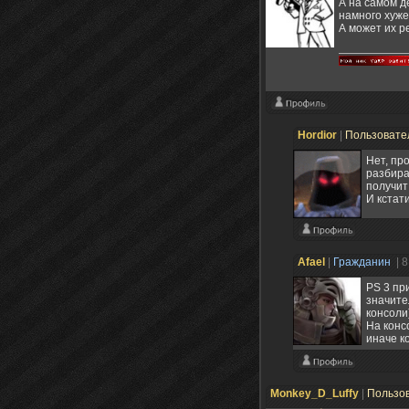
А на самом д
намного хуже
А может их р
Hordior
|
Пользовате
Нет, пр
разбира
получит
И кстат
Afael
|
Гражданин
| 
PS 3 пр
значите
консоли
На конс
иначе к
Monkey_D_Luffy
|
Пользо