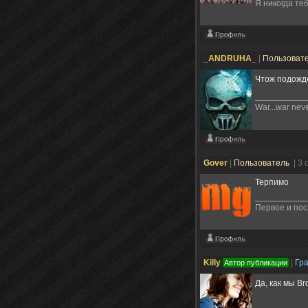
Я никогда теб
_ANDRUHA_
|
Пользоват
Чтож подож
War...war neve
Gover
|
Пользователь
| 3 
Терпимо
Первое и пос
Killy
|
Гр
Автор публикации
Да, как мы Br