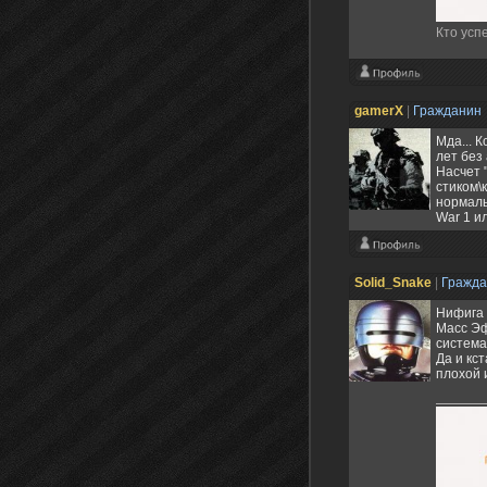
Кто успе
gamerX
|
Гражданин
Мда... 
лет без
Насчет 
стиком\
нормаль
War 1 и
Solid_Snake
|
Гражд
Нифига 
Масс Эф
система
Да и кс
плохой 