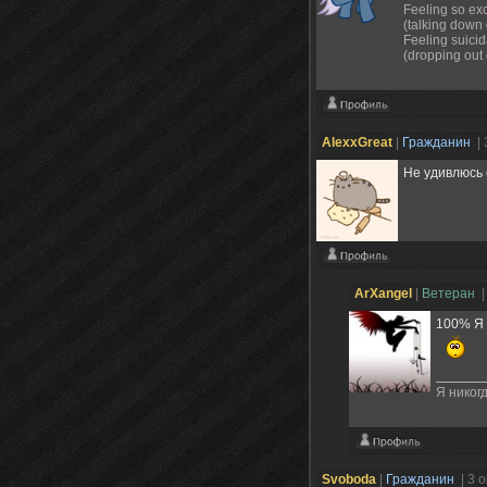
Feeling so exci
(talking down
Feeling suicid
(dropping out 
AlexxGreat
|
Гражданин
| 
Не удивлюсь 
ArXangel
|
Ветеран
|
100% Я 
Я никогд
Svoboda
|
Гражданин
| 3 