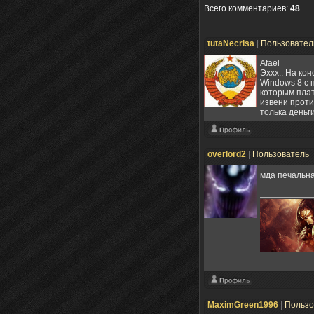
Всего комментариев
:
48
tutaNecrisa
|
Пользовате
Afael
Эххх.. На ко
Windows 8 с 
которым платя
извени против
толька деньги 
overlord2
|
Пользователь
мда печальн
MaximGreen1996
|
Пользо