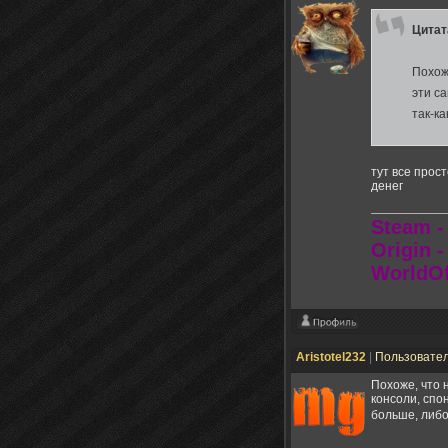
Цита
Похож
эти с
так-ка
тут все прос
денег
Steam -
Origin 
WorldOf
Aristotel232
|
Пользовате
Похоже, что 
консоли, спо
больше, либо