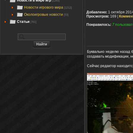
Новости в мире игр
[1265]
Новости игрового мира
[1212]
Добавлено:
1 октября 201
Околоигровые новости
[53]
Просмотров:
169 |
Коммен
Статьи
[761]
Понравилось:
7
пользоват
Буквально неделю назад б
создавать модификации, н
Сейчас редактор находитс