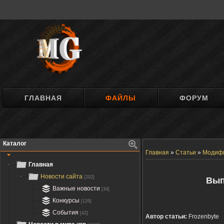
ГЛАВНАЯ
ФАЙЛЫ
ФОРУМ
Каталог
Главная
»
Статьи
»
Модиф
Главная
Новости сайта
[202]
Вып
Важные новости
[34]
Конкурсы
[126]
События
[42]
Автор статьи:
Frozenbyte