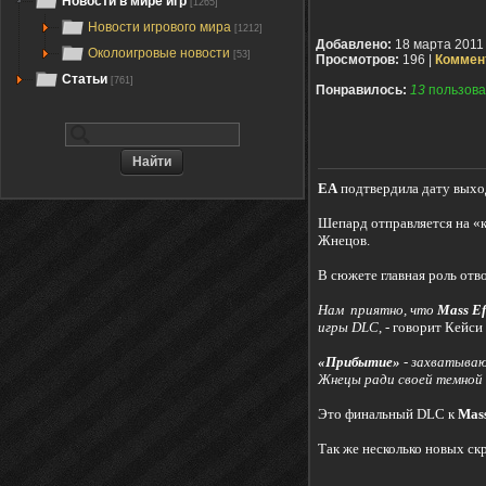
Новости в мире игр
[1265]
Новости игрового мира
[1212]
Добавлено:
18 марта 2011
Околоигровые новости
[53]
Просмотров:
196 |
Коммен
Статьи
[761]
Понравилось:
13
пользова
EA
подтвердила дату вых
Шепард отправляется на «к
Жнецов.
В сюжете главная роль отв
Нам приятно, что
Mass Ef
игры DLC
, - говорит Кейси
«Прибытие»
- захватыва
Жнецы ради своей темно
Это финальный DLC к
Mass
Так же несколько новых ск