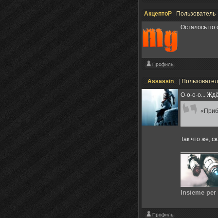
АкцептоР
|
Пользователь
Осталось по с
_Assassin_
|
Пользовате
О-о-о-о... Жд
«Приб
Так что же, 
Insieme per l