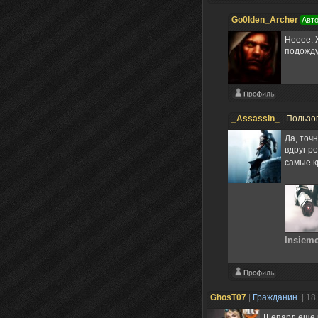
Go0lden_Archer
Авто
Нееее. 
подожду
_Assassin_
|
Пользо
Да, точ
вдруг р
самые к
Insieme 
GhosT07
|
Гражданин
| 18
Шепард еще к