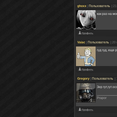
ghoxx
|
Пользователь
| 2
как раз на м
Vaiac
|
Пользователь
| 20
гуд гуд, еще 
Gregory
|
Пользователь
|
Зер гут,гут.
Prapor