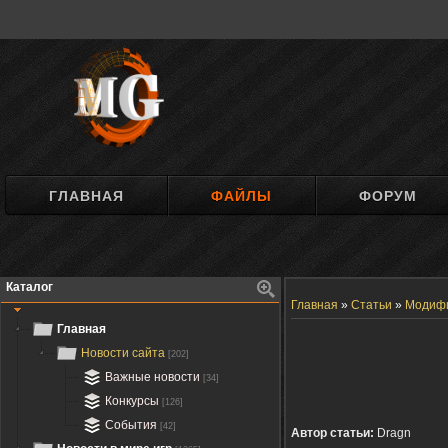
ГЛАВНАЯ
ФАЙЛЫ
ФОРУМ
Каталог
Главная
»
Статьи
»
Модиф
Главная
Новости сайта
[202]
Важные новости
[34]
Конкурсы
[126]
События
[42]
Автор статьи:
Dragn