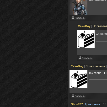
CakeBoy
|
Пользова
Спасиб
CakeBoy
|
Пользователь
Так стопэ... 
GhosT07
|
Гражданин
| 18