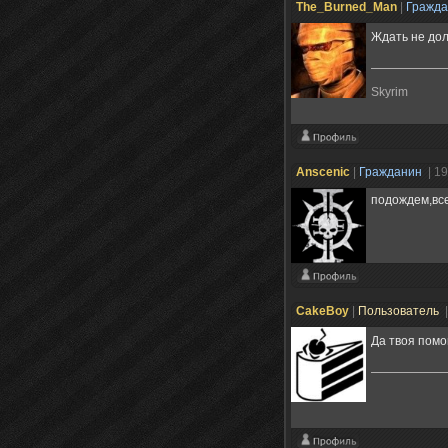
The_Burned_Man
|
Гражд
Ждать не до
Skyrim
Anscenic
|
Гражданин
| 1
подождем,все
CakeBoy
|
Пользователь
Да твоя помо