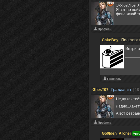
Эхх был бы я
Я вот не пой
фоне какой т
CakeBoy
|
Пользова
Интрига
GhosT07
|
Гражданин
| 18
Не,ну как те
Ладно..Хакет
А вот ретран
Go0lden_Archer
Авто