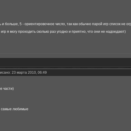
 и больше, 5 - ориентировочное число, так как обычно парой игр список не о
игр я могу проходить сколько раз угодно и приятно, что они не надоедают)
исано: 23 марта 2010, 06:49
се части)
 самые любимые