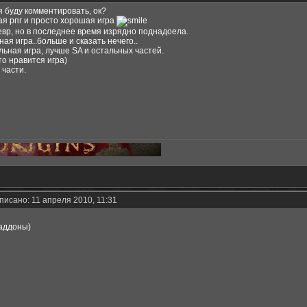
я буду комментировать, ок?
вая рпг и просто хорошая игра
девр, но в последнее время изрядно поднадоела.
ая игра..больше и сказать нечего..
кольная игра, лучше SA и остальных частей.
сто нравится игра)
 части.
писано: 11 апреля 2010, 11:31
аддоны)