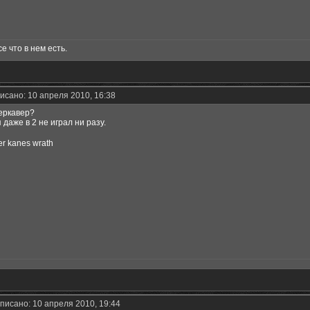
се что в нем есть.
исано: 10 апреля 2010, 16:38
деркавер?
 даже в 2 не играл ни разу.
r kanes wrath
писано: 10 апреля 2010, 19:44