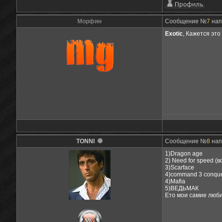
Морфин
Сообщение №
7
нап
Exotic
, Кажется это 
TONNI
Сообщение №
8
нап
1)Dragon age
2) Need for speed (в
3)Scarface
4)command 3 conque
4)Mafia
5)ВЕДЬМАК
Ето мои самие люб