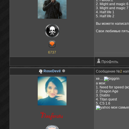
1. Fallout 2
2. Might and magic 6
3. Might and magic 7
4. Half life 1
5. Half life 2
Вы можете написать
Свои любимые пять 
6737
RoseDevil
Сообщение №
2
нап
хе....
а мои:
1. Need for speed (в
2. Dragon Age
3. Diablo
4. Titan quest
5. CS 1.6
мои самые