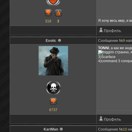
Я хочу весь мир, и в
318
3
Exotic
Сообщение №
9
нап
TONNI
, а как же ан
странно, я
3)Scarface
4)command 3 conque
6737
KartMan
Сообщение №
10
на