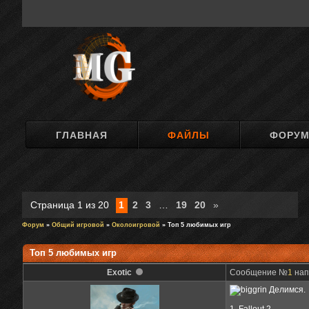
ГЛАВНАЯ
ФАЙЛЫ
ФОРУ
Страница
1
из
20
1
2
3
…
19
20
»
Форум
»
Общий игровой
»
Околоигровой
» Топ 5 любимых игр
Топ 5 любимых игр
Exotic
Сообщение №
1
нап
Делимся.