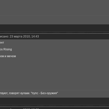
исано: 23 марта 2010, 14:43
ент
s Rising
нем и мечом
вуют, говорят кулаки. ''пупс - Без-оружия''