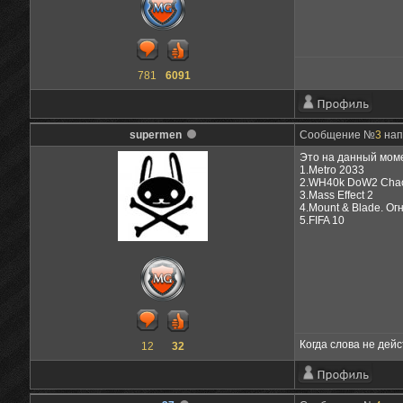
781
6091
supermen
Сообщение №
3
нап
Это на данный мом
1.Metro 2033
2.WH40k DoW2 Chao
3.Mass Effect 2
4.Mount & Blade. Ог
5.FIFA 10
Когда слова не дейст
12
32