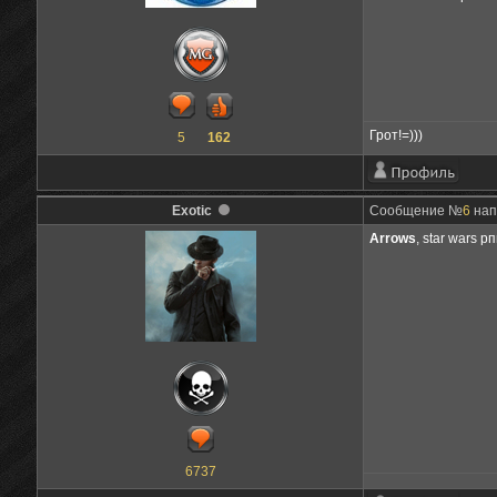
Грот!=)))
5
162
Exotic
Сообщение №
6
нап
Arrows
, star wars р
6737