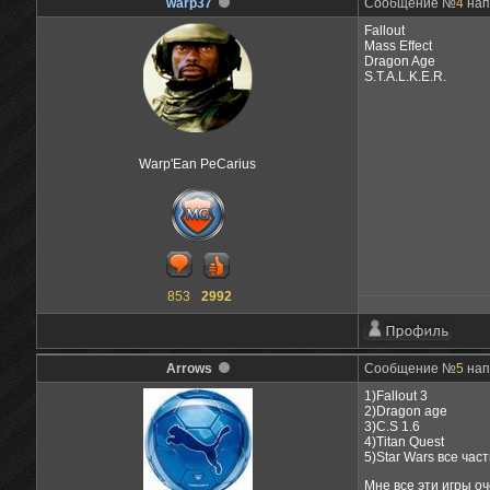
warp37
Сообщение №
4
нап
Fallout
Mass Effect
Dragon Age
S.T.A.L.K.E.R.
Warp'Ean PeCarius
853
2992
Arrows
Сообщение №
5
нап
1)Fallout 3
2)Dragon age
3)C.S 1.6
4)Titan Quest
5)Star Wars все час
Мне все эти игры о