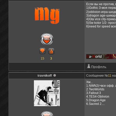
Если вы не против, 
1)Gothic 3-моя пер
2)oblivion-игра-ше
3)dragon age-шикарн
4)Gta vice city-при
5)Sw kotor 1/2- про
6)need for speed все
15
3
travnikoff
Сообщение №
11
на
Хм...
1.NWN2(+все офф. 
2.TwoWorlds
3.Fallout 3
4.TES4-Oblivion
5.Dragon Age
6.Sacred 2....