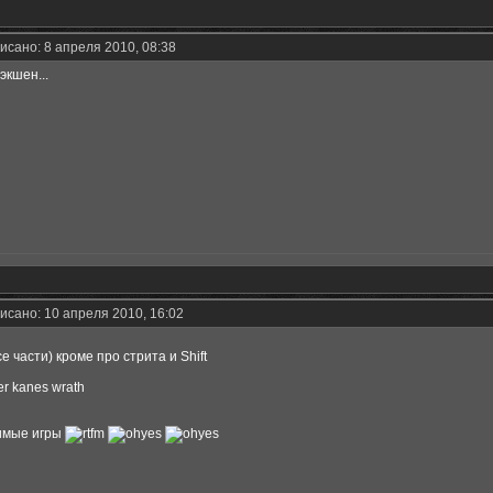
исано: 8 апреля 2010, 08:38
экшен...
исано: 10 апреля 2010, 16:02
се части) кроме про стрита и Shift
r kanes wrath
имые игры