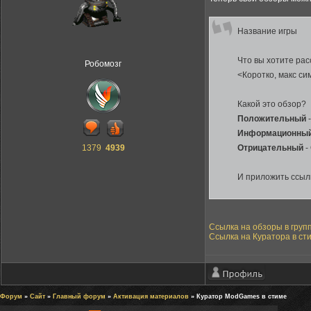
Название игры
Что вы хотите рас
Робомозг
<Коротко, макс cи
Какой это обзор?
Положительный
-
Информационны
1379
4939
Отрицательный
-
И приложить ссылк
Ссылка на обзоры в груп
Ссылка на Куратора в ст
Форум
»
Сайт
»
Главный форум
»
Активация материалов
» Куратор ModGames в стиме