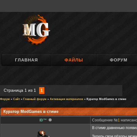
ГЛАВНАЯ
ФАЙЛЫ
ФОРУМ
Страница
1
из
1
1
Форум
»
Сайт
»
Главный форум
»
Активация материалов
» Куратор ModGames в стиме
Куратор ModGames в стиме
IÐ™
Сообщение №
1
написано:
В стиме давненько появил
Теперь свои обзоры можно