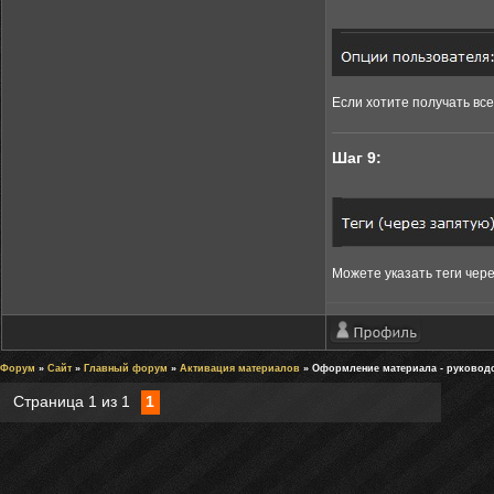
Если хотите получать все
Шаг 9:
Можете указать теги через
Форум
»
Сайт
»
Главный форум
»
Активация материалов
» Оформление материала - руковод
Страница
1
из
1
1