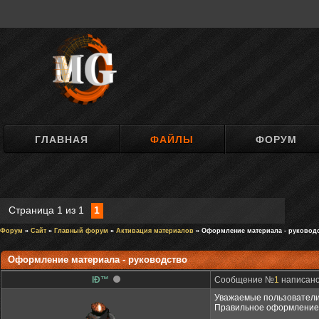
ГЛАВНАЯ
ФАЙЛЫ
ФОРУМ
Страница
1
из
1
1
Форум
»
Сайт
»
Главный форум
»
Активация материалов
» Оформление материала - руковод
Оформление материала - руководство
IÐ™
Сообщение №
1
написано:
Уважаемые пользователи
Правильное оформление 