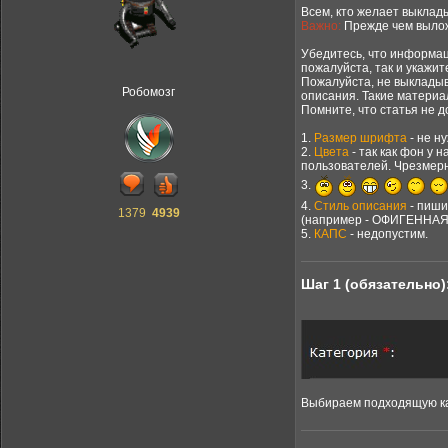
Всем, кто желает выклады
Важно:
Прежде чем выложи
Убедитесь, что информа
пожалуйста, так и укажите
Пожалуйста, не выклады
Робомозг
описания. Такие материал
Помните, что статья не 
1.
Размер шрифта
- не н
2.
Цвета
- так как фон у 
пользователей. Чрезмерн
3.
4.
Стиль описания
- пиши
1379
4939
(например - ОФИГЕННАЯ
5.
КАПС
- недопустим.
Шаг 1 (обязательно)
Выбираем подходящую ка