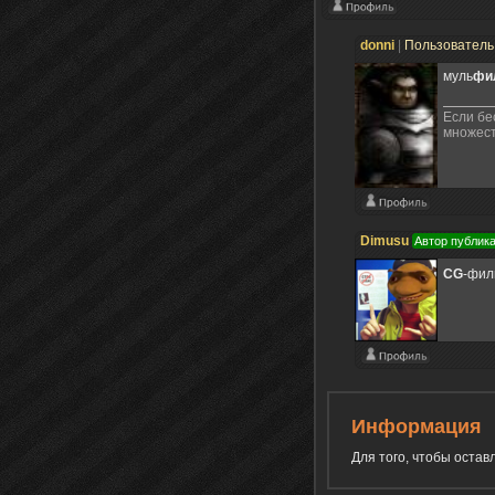
donni
|
Пользовател
муль
фи
Если бе
множест
Dimusu
Автор публик
CG
-фи
Информация
Для того, чтобы оста