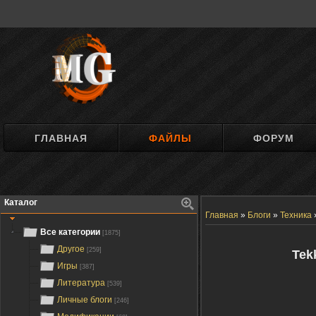
ГЛАВНАЯ
ФАЙЛЫ
ФОРУМ
Каталог
Главная
»
Блоги
»
Техника
Все категории
[1875]
Другое
[259]
Tek
Игры
[387]
Литература
[539]
Личные блоги
[246]