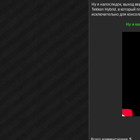
Ну и напоследок, выход ве
Tekken Hybrid, в который 
исключительно для консол
Ну и н
Всего комментариев
:
5