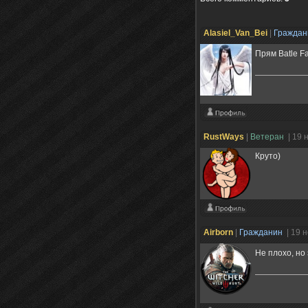
Alasiel_Van_Bei
|
Гражда
Прям Batle Fa
RustWays
|
Ветеран
| 19 
Круто)
Airborn
|
Гражданин
| 19 
Не плохо, но