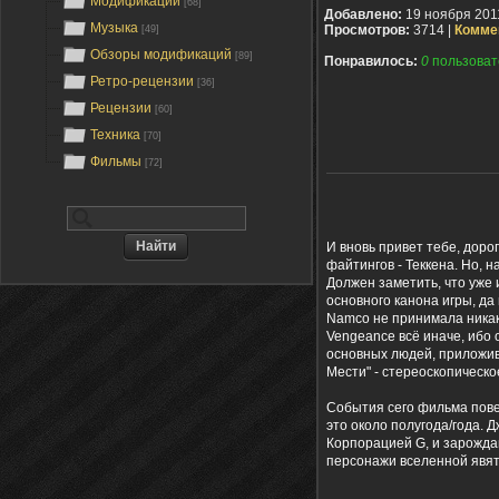
Модификации
[68]
Добавлено:
19 ноября 201
Музыка
Просмотров:
3714 |
Комме
[49]
Обзоры модификаций
[89]
Понравилось:
0
пользоват
Ретро-рецензии
[36]
Рецензии
[60]
Техника
[70]
Фильмы
[72]
И вновь привет тебе, доро
файтингов - Теккена. Но, 
Должен заметить, что уже 
основного канона игры, да
Namco не принимала никако
Vengeance всё иначе, ибо
основных людей, приложивш
Мести" - стереоскопическо
События сего фильма пове
это около полугода/года. 
Корпорацией G, и зарожда
персонажи вселенной явят