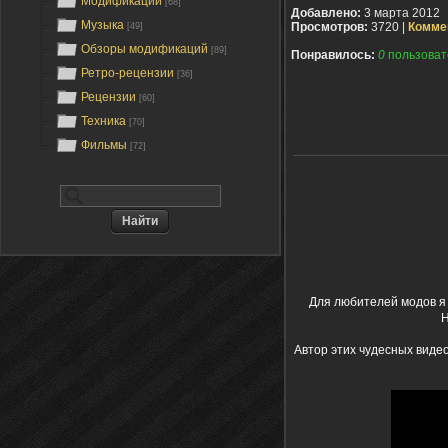
Модификации
[68]
Добавлено:
3 марта 2012
Музыка
Просмотров:
3720 |
Комме
[49]
Обзоры модификаций
[89]
Понравилось:
0
пользоват
Ретро-рецензии
[36]
Рецензии
[60]
Техника
[70]
Фильмы
[72]
Для любителей модов я 
Н
Автор этих чудесных видео 