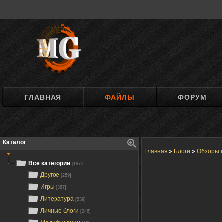
ГЛАВНАЯ
ФАЙЛЫ
ФОРУМ
Каталог
Главная
»
Блоги
»
Обзоры 
Все категории
[1875]
Другое
[259]
Игры
[387]
Литература
[539]
Личные блоги
[246]