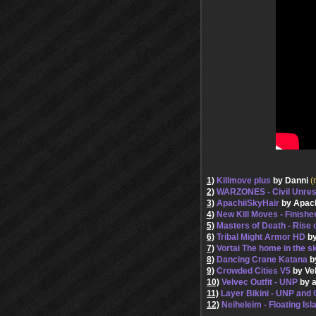
1)
Killmove plus
by Danni
(
2)
WARZONES - Civil Unres
3)
ApachiiSkyHair
by Apac
4)
New Kill Moves - Finishe
5)
Masters of Death - Rise 
6)
Tribal Might Armor HD
by
7)
Vortai The home in the s
8)
Dancing Crane Katana
b
9)
Crowded Cities V5
by Ve
10)
Velvec Outfit - UNP
by 
11)
Layer Bikini - UNP an
12)
Neiheleim - Floating Is