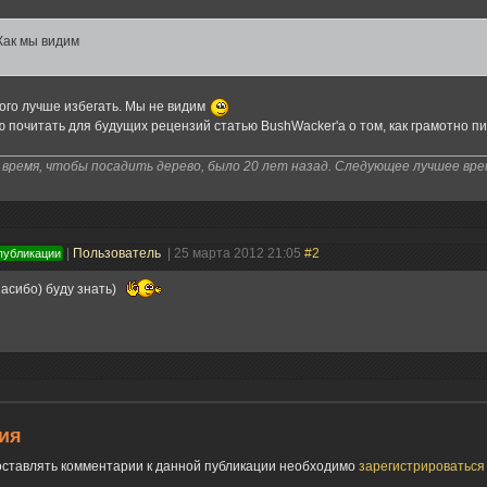
Как мы видим
го лучше избегать. Мы не видим
 почитать для будущих рецензий статью BushWacker'а о том, как грамотно пи
время, чтобы посадить дерево, было 20 лет назад. Следующее лучшее врем
|
Пользователь
| 25 марта 2012 21:05
#2
публикации
асибо) буду знать)
ия
 оставлять комментарии к данной публикации необходимо
зарегистрироватьс