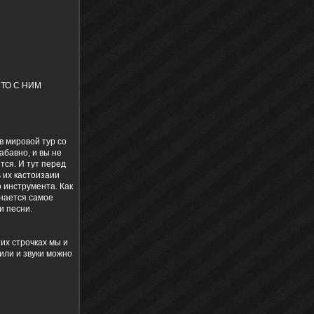
 ЧТО С НИМ
в мировой тур со
абавно, и вы не
тся. И тут перед
 их кастоизаии
 инструмента. Как
инается самое
и песни.
тих строчках мы и
или и звуки можно