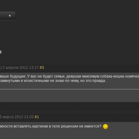
3
| 2 апреля 2012 13:17
#3
ваше будущие: У вас не будет семьи, девушки максимум собака-кошка-хомячок
амкнутыми и игоистичными не знаю по чему, но это правда.
25 марта 2012 21:03
#1
жности вставлять картинки в тело рецензии не имеется?