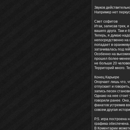
Звуков действительно
Например нет перкусс
Свет софитов
Итак, записав трек, 
вашего друга. Там и 
Теперь, я думаю над
непосредственно на н
попадает в оранжеву
затачивалась под ге
Особенно на высоких у
прошел более-менее 
не больше 20 челове
Территорий много. Те
Конец Карьере
Огорчает лишь что, ч
отпускает и говорить
запись песен станови
Однако на нее стоит 
говорили ранее. Она 
фанатов устремив взгл
совсем другая история
P.S. игра построена 
графика обеспечена.
В Коментарии можете к