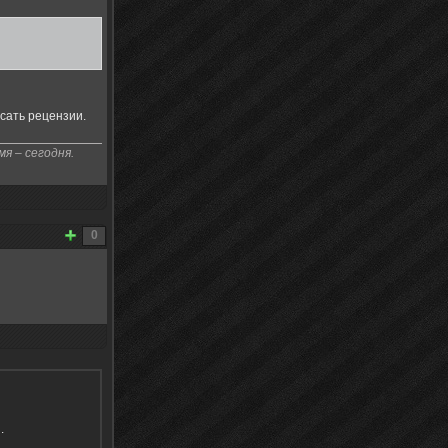
сать рецензии.
я – сегодня.
0
я
.