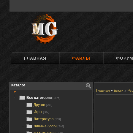
ГЛАВНАЯ
ФАЙЛЫ
ФОРУ
Каталог
Главная
»
Блоги
»
Ре
Все категории
[1875]
Другое
[259]
Игры
[387]
Литература
[539]
Личные блоги
[246]