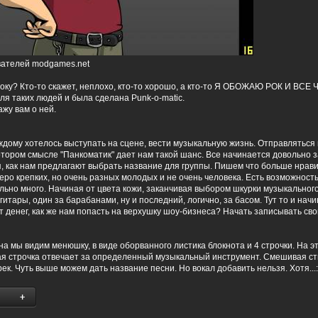
вателей modgames.net
 року? Кто-то скажет, неплохо, кто-то хорошо, а кто-то Я ОБОЖАЮ РОК И ВСЕ
ля таких людей и была сделана Punk-o-matic.
ажу вам о ней.
ждому хотелось выступать на сцене, вести музыкальную жизнь. Отправляться 
отором смысле "Панкоматик" дает нам такой шанс. Все начинается довольно з
я, как нам предлагают выбрать название для группы. Пишем что больше нрави
ро крепких, но очень разных молодых и не очень человека. Есть возможность
льно много. Начиная от цвета кожи, заканчивая выбором шкурки музыкального
 гитары, один за барабанами, ну и последний, логично, за басом. Тут то и нач
т денег, как же нам попасть на верхушку шоу-бизнеса? Начать записывать сво
на мы видим менюшку, в виде оборванного листика блокнота и 4 строчки. На э
ая строчка отвечает за определенный музыкальный инструмент. Смешивая ст
ек. Чуть выше можем дать название песни. Но вокал добавить нельзя. Хотя...: