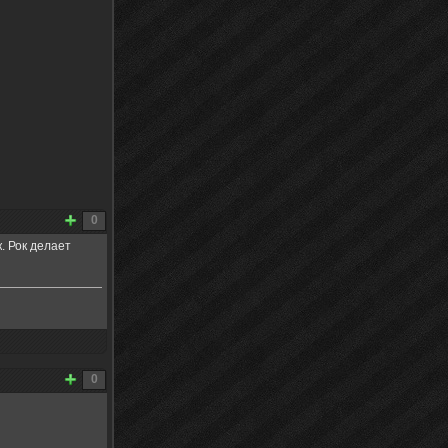
0
. Рок делает
0