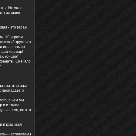
нты. Их мало!
это исправят.
рвая - это гараж
мы НЕ играем
оранжевый кружочек
но игра раньше
оящий кошмар!
ак, концерт
 фанаты. Сначало
.
а тратить) игра
с пропадает, а
ого, о чем мы
р и и толпа
uitar hero, но это
и и красивая
ta---- вставляем.)