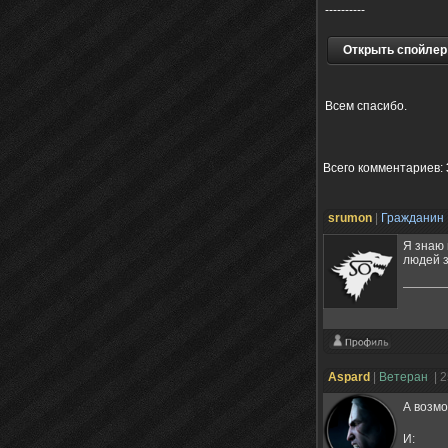
----------
Открыть спойлер
Всем спасибо.
Всего комментариев
:
srumon
|
Гражданин
Я знаю 
людей з
Aspard
|
Ветеран
| 
А возмо
И: