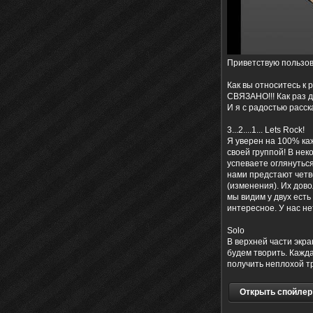
Приветствую пользо
Как вы относитесь к
СВЯЗАНО!!! Как раз д
И я с радостью расск
3...2....1... Lets Rock!
Я уверен на 100% ка
своей группой! В нек
успеваете оглянутьс
нами предстают четве
(изменения). Их дово
мы видим у двух есть
интересное. У нас не
Solo
В верхней части экра
будем творить. Кажд
получить неплохой тр
Открыть спойлер