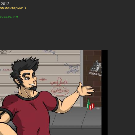
 2012
омментарии:
3
зователям