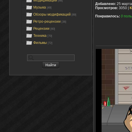
Модификации
[68]
Добавлено:
25 марта
Музыка
Просмотров:
3050 |
К
[49]
Обзоры модификаций
[89]
Понравилось:
0
поль
Ретро-рецензии
[36]
Рецензии
[60]
Техника
[70]
Фильмы
[72]