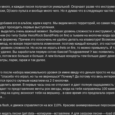
 много, и каждая песня получается уникальной. Огорчают разве что инструме
ии, Dj'ского пульта и вообще много чего. Но я думаю что в следующих частях 
и добавив его в альбом, идем к карте. Мы видим много территорий, но самая пе
будут проходить первые выступления.
о выделить очень важный момент. Выбирая уровень сложности и инструмент, 
ем (по типу Guitar Hero/Rock Band/Frets on fire) а тыкаем на кнопочки когда 
ю формочку. Причем это ооооочень не удобно делать на клавиатуре! Возмож
ймпад, но вскоре перетерпела изменения. поэтому каждый концерт, это наст
ровнях сложности. Но если не играть в frets on fire, то можно привыкнуть. И т
удачно. Вы заработали первую сотню баксов! Поздравляем! У вас появились
к, потом все больше и больше. А чем больше концерты тем больше дают денег
атры, парки, гараж и так далее.
то после набора максимального уровня (я имею ввиду что деньги просто не куд
, "спасибо что играл, но ты не вернешься" Почему? Да потому что весь интере
тся просто скучным нажатием на 2-3 кнопочки.
уделить время. В первые часы она не отпускает и дает полную ощущаемость т
дает то представление мечты рок звезды, когда на тебя направлены 100 каме
яд на сцену, возносит тебя на вершину... в свое время это предлагала серия g
....
на flash, и движок справляется на все 110%. Красиво анимированные персонаж
идать песни (get data---копируем---вставляем. А для загрузки песни----load da