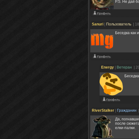
P.S. Не дай б
Sanuri
|
Пользователь
| 1
Беседка как 
Energy
|
Ветеран
| 2
Беседка 
RiverStalker
|
Гражданин
Да, погнавши
после сюжета
елки-палки.