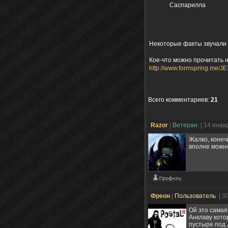
Саспарилла
Некоторые факты звучали
Кое-что можно прочитать 
http://www.formspring.me/J
Всего комментариев
:
21
Razоr
|
Ветеран
| 14 янва
Жалко, конечн
вполне можно
Фреон
|
Пользователь
| 3
Ой это самая
Анклаву кото
пустыре под 