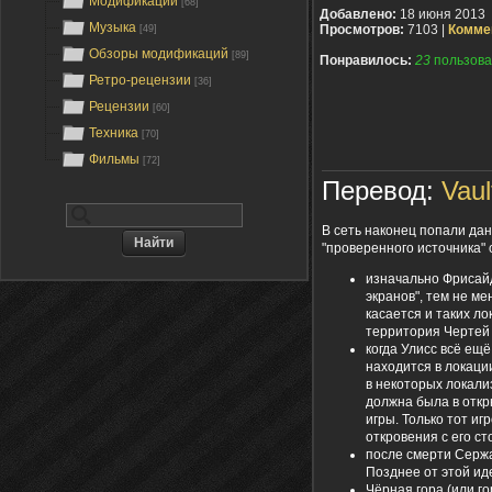
Модификации
[68]
Добавлено:
18 июня 2013
Музыка
Просмотров:
7103 |
Комме
[49]
Обзоры модификаций
[89]
Понравилось:
23
пользова
Ретро-рецензии
[36]
Рецензии
[60]
Техника
[70]
Фильмы
[72]
Перевод:
Vaul
В сеть наконец попали да
"проверенного источника"
изначально Фрисайд
экранов", тем не м
касается и таких ло
территория Чертей
когда Улисс всё ещ
находится в локации
в некоторых локали
должна была в откр
игры. Только тот и
откровения с его с
после смерти Серж
Позднее от этой ид
Чёрная гора (или г