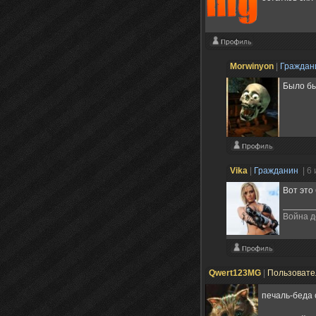
Morwinyon
|
Гражда
Было бы
Vika
|
Гражданин
| 6
Вот это 
Война 
Qwert123MG
|
Пользоват
печаль-беда 