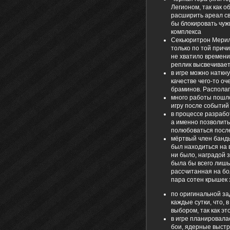
Легионом, так как 
расширить ареал св
бы блокировать чуж
комплекса
Секьюритрон Мерили
только по той прич
не хватило времени
реплик высвечивает
в игре можно наткну
качестве чего-то о
браминов. Располаг
много работы пошло
игру после событий
в процессе разрабо
а именно позволить
полюбоваться после
мёртвый член банды
был находиться на 
ни было, наградой 
была бы всего лишь
рассчитанная на бо
пара сотен крышек 
по оригинальной за
каждые сутки, что,
выбором, так как э
в игре планировала
бои, ядерные выстр