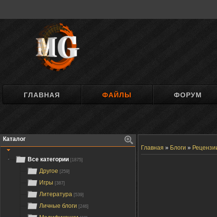
ГЛАВНАЯ
ФАЙЛЫ
ФОРУМ
Каталог
Главная
»
Блоги
»
Рецензи
Все категории
[1875]
Другое
[259]
Игры
[387]
Литература
[539]
Личные блоги
[246]