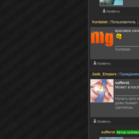
Vurdalak
|
Пользователь
|
красивое нач
Vurdalak
Jade_Empare
|
Граждани
sufferot
,
Может в пос
Начать кого-
даже бывает 
сделаешь.
sufferot
Автор публик