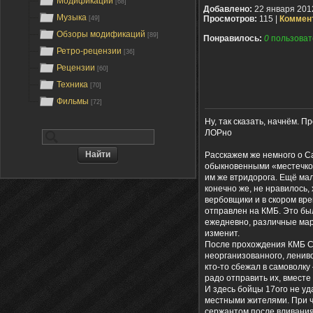
Модификации
[68]
Добавлено:
22 января 201
Музыка
Просмотров:
115 |
Коммен
[49]
Обзоры модификаций
[89]
Понравилось:
0
пользоват
Ретро-рецензии
[36]
Рецензии
[60]
Техника
[70]
Фильмы
[72]
Ну, так сказать, начнём. 
ЛОРно
Расскажем же немного о Са
обыкновенными «местечко
им же втридорога. Ещё мал
конечно же, не нравилось
вербовщики и в скором вре
отправлен на КМБ. Это бы
ежедневно, различные марш
изменит.
После прохождения КМБ Са
неорганизованного, лениво
кто-то сбежал в самоволк
радо отправить их, вместе
И здесь бойцы 17ого не уд
местными жителями. При ч
сержантом после вливания 