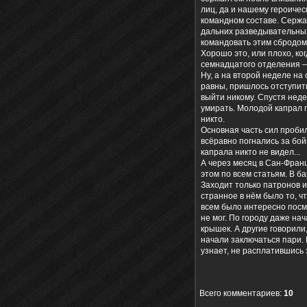
лиц, да и нашему героиче
командном составе. Сержа
дальних разведывательных
командовать этим сбродом
Хорошо это, или плохо, ко
семнадцатого отделения —
Ну, а на второй неделе на
равны, пришлось отступит
выйти никому. Спустя нед
умирать. Молодой капрал 
никто.
Основная часть сил проби
всёравно погнались за бо
капрала никто не видел...
А через месяц в Сан-Франц
этом по всем статьям. В б
Заходит только патронов и
странное в нём было то, ч
всем было интересно посмо
не мог. По городу даже нач
крышек. А другие говорили,
начали заключаться пари. 
узнает, не расплатившись 
Всего комментариев
:
10