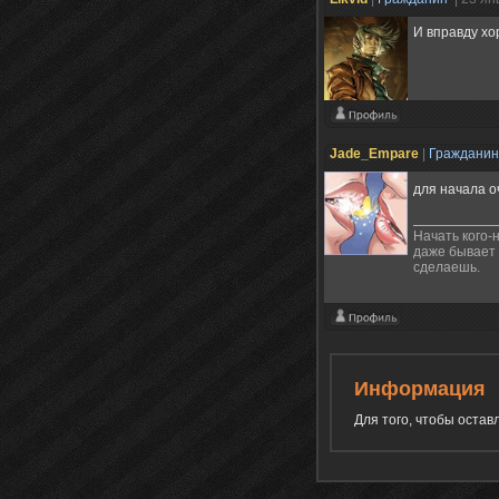
И вправду х
Jade_Empare
|
Граждани
для начала 
Начать кого-
даже бывает 
сделаешь.
Информация
Для того, чтобы оста