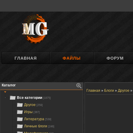
ГЛАВНАЯ
ФАЙЛЫ
ФОРУМ
Каталог
Главная
»
Блоги
»
Другое
Все категории
[1875]
Другое
[259]
Игры
[387]
Литература
[539]
Личные блоги
[246]