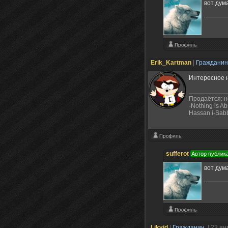
вот дума
Erik_Kartman
|
Граждани
Интересное 
Продаётся: н
-Nothing is Ab
Hassan i-Sab
sufferot
Автор публик
вот дума
Likvid
|
Гражданин
| 23 ян