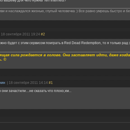
по вашему для чего нужны Teh Internets?
ви и наслаждался жизнью, глупый человечка :) Все равно умрешь быстро и бе
| 18 сентября 2011 19:24
#2
жно будет с этим сервисом поиграть в Red Dead Redemption, то я только рад 
щая сила рождается в голове. Она заставляет идти, даже когд
. ©
нин
| 18 сентября 2011 14:14
#1
 они зачастили....не сказать что плохо,хм...