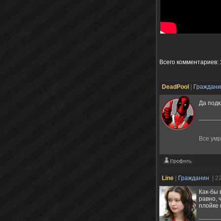
Всего комментариев
:
DeadPool
|
Граждан
Да подк
Все умру
Line
|
Гражданин
| 2
Как-бы 
равно, 
плойке 