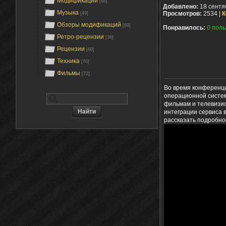
Модификации
[68]
Добавлено:
18 сентя
Музыка
Просмотров:
2534 |
К
[49]
Обзоры модификаций
[89]
Понравилось:
0
поль
Ретро-рецензии
[36]
Рецензии
[60]
Техника
[70]
Фильмы
[72]
Во время конференци
операционной системы
фильмам и телевизио
интеграции сервиса в
рассказать подробно