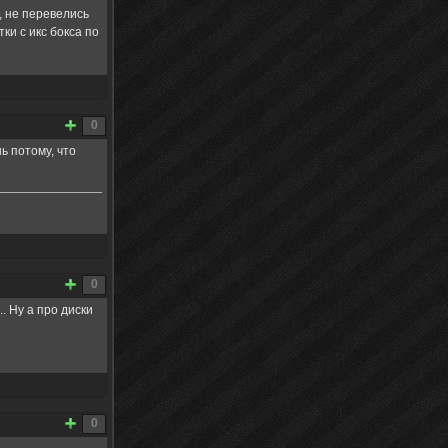
, не перевелись
ки с икс бокса по
0
ь потому, что
0
. Ну а про диски
0