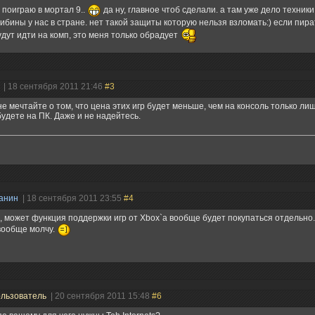
ь поиграю в мортал 9..
да ну, главное чтоб сделали. а там уже дело техники
ибины у нас в стране. нет такой защиты которую нельзя взломать:) если пират
удут идти на комп, это меня только обрадует
н
| 18 сентября 2011 21:46
#3
не мечтайте о том, что цена этих игр будет меньше, чем на консоль только лиш
будете на ПК. Даже и не надейтесь.
анин
| 18 сентября 2011 23:55
#4
, может функция поддержки игр от Xbox`а вообще будет покупаться отдельно..
вообще молчу.
льзователь
| 20 сентября 2011 15:48
#6