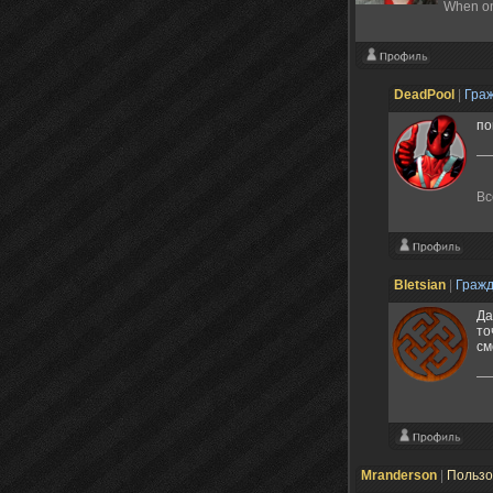
When one
DeadPool
|
Гра
по
Вс
Bletsian
|
Граж
Да
то
см
Mranderson
|
Пользо