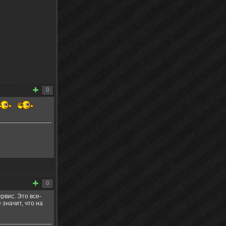
0
0
рвис. Это все-
 значит, что на