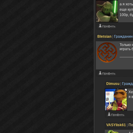
а я хот
еще кул
100р, б
Bletsian
|
Граждани
Только 
играть 
Dimusu
|
Гражд
Хе
я 
VASYlisk61
|
По