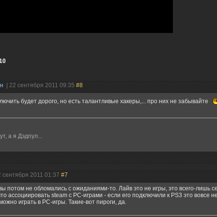
10
ин
| 22 сентября 2011 09:35
#8
лючить будет дорого, но есть талантливые хакеры,... про них не забывайте
т, а я Дэдпул...
2 сентября 2011 01:37
#7
вы потом не обломались с ожиданиями-то. Лайв это не игры, это всего-лишь се
что ассоциировать steam с PC-играми - если его подключили к PS3 это вовсе не
можно играть в PC-игры. Такие-вот пироги, да.