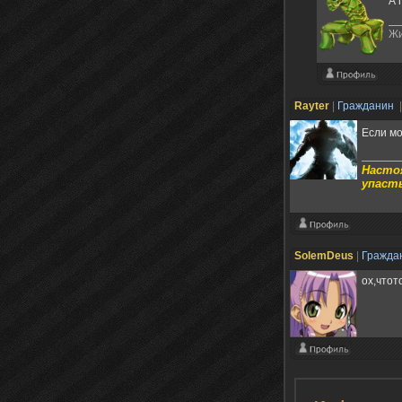
А 
Жи
Rayter
|
Гражданин
Если мо
Настоя
упасть
SolemDeus
|
Гражда
ох,чтото