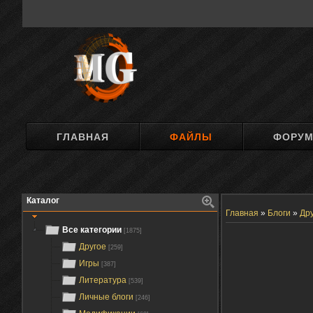
ГЛАВНАЯ
ФАЙЛЫ
ФОРУ
Каталог
Главная
»
Блоги
»
Др
Все категории
[1875]
Другое
[259]
Игры
[387]
Литература
[539]
Личные блоги
[246]