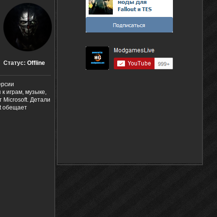
Статус:
Offline
ерсии
к играм, музыке,
Microsoft. Детали
ft обещает