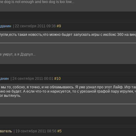
 dog is not enough and two dog is too low...
жданин
| 22 сентября 2011 09:36
#9
гугли,есть такая новость,что можно быдет запускать игры с иксбокс 360 на вин
е умрут, а я Дэдпул...
данин
| 24 сентября 2011 00:01
#10
 мы то, собсно, я точно, и не обламываюсь. Я уже узнал про этот Лайф. Игр та
чно не будет. А если что-то и нарисуется, то с урезаной графой пару игрулек
ог вытянуть.
ватель
| 19 сентября 2011 08:56
#5