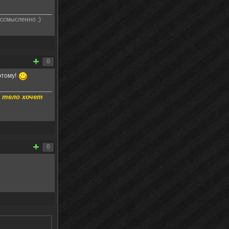
ссмысленно :)
0
этому!
а тело хочет
0