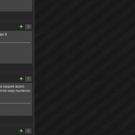
0
де 8
0
м скорее всего
, чтоб наш пылесос
0