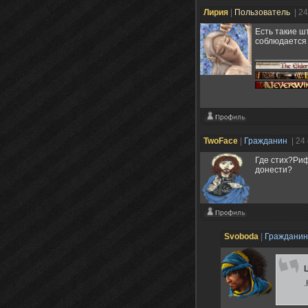
Лирия
|
Пользователь
| 2
Есть такие ш
соблюдается 
TwoFace
|
Гражданин
| 24
Где стих?Ри
донести?
Svoboda
|
Граждани