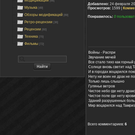
Модификации
[68]
Добавлено:
24 февраля 2
Музыка
Просмотров:
1599 |
Комме
[49]
Обзоры модификаций
[89]
Понравилось:
0
пользоват
Ретро-рецензии
[36]
Рецензии
[60]
Техника
[70]
Фильмы
[72]
Войны - Распри
Звучание мечей
Все стало тихо как горный
Солнце вновь светит над 
И в городах воцарился пок
Нету ни воин не драк не п
Только лишь слышно
Гулянье ветров
Чистое небо где нету драк
Чистое поле где нету кров
Зданий разрушенных боль
Мир воцарился над Тамри
Всего комментариев
:
6