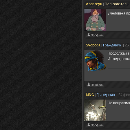
Andereyu
|
Пользователь
у человека п
Svoboda
|
Гражданин
| 25
Продолжай в 
И тогда, воз
kING
|
Гражданин
| 24 фе
Не понравило