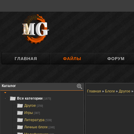
ГЛАВНАЯ
ФАЙЛЫ
ФОРУМ
Каталог
Главная
»
Блоги
»
Другое
Все категории
[1875]
Другое
[259]
Игры
[387]
Литература
[539]
Личные блоги
[246]