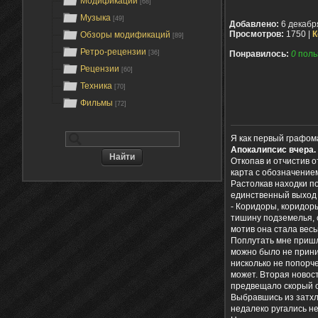
Модификации
[68]
Музыка
[49]
Добавлено:
6 декабр
Просмотров:
1750 |
К
Обзоры модификаций
[89]
Ретро-рецензии
[36]
Понравилось:
0
поль
Рецензии
[60]
Техника
[70]
Фильмы
[72]
Я как первый граф
Апокалипсис вчера.
Откопав и отчистив о
карта с обозначением
Растолкав находки п
единственный выход о
- Коридоры, коридоры
тишину подземелья, 
мотив она стала вес
Поплутать мне пришло
можно было не приним
нисколько не попорче
может. Вторая новос
предвещало скорый о
Выбравшись из затхл
недалеко ругались не