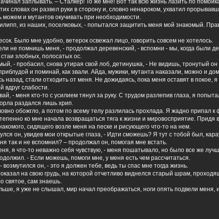
ачинал заплывать. – Сталкер! То же мне! Вот так всю жизнь лазить по помойка
 этих словах он развел руки в сторону и, словно ненароком, ухватил прорывавш
ь можем и мутантов окучивать при необходимости.
Филипп, из наших, поселковых, - попытался защитить меня мой знакомый. Правд
есок. Было мне удобно, ветерок освежал лицо, говорить совсем не хотелось.
ужели не помнишь меня, - продолжал деревенский, - вспомни - мы, когда были д
 стаи злобных, полосатых ос.
мый, - пробасил, снова утирая свой лоб, детинушка, - Не видишь, тронутый он
риблудой и поминай, как звали. Айда, мужики, мутанта наказали, можно и дом
сь назад, стали отходить от меня. Не дожидаясь, пока меня оставят в покое, 
й вдруг слабости.
авай, - меня кто-то с усилием тянул за руку. С трудом разлепив глаза, я попыта
 горла раздался лишь хрип.
 словно обожгло, а потом по всему телу разлилась прохлада. Я жадно припал к 
тепенно ко мне начала возвращаться тяга к жизни и мировосприятие. Придя в
накомого, сидящего возле меня на песке и рисующего что-то на нем.
нулся он, увидев мои открытые глаза, - Идти сможешь? Я тут с тобой был, кара
я так и не вспомнил? – продолжал он, помогая мне встать.
меня, я что-то неважно себя чувствую, - меня пошатывало, но было все же луч
родолжил. - Если можешь, помоги мне, у меня есть чем рассчитаться.
- возмутился он, - это я должен тебе, ведь ты спас мне тогда жизнь.
показал на свою грудь, на которой отчетливо виднелся старый шрам, проходя
ло святое, сам знаешь.
альше, я уже не слышал, мир начал преображаться, ноги опять подвели меня, и