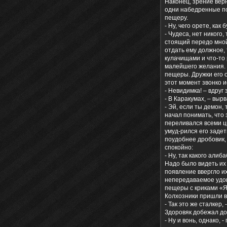
Наконец, зрение верн
одни набедренные пов
пещеру.
- Ну, чего орете, ка
- Чудеса, нет никого,
стоящий передо мной,
отдать ему должное, 
кулачищами и что-то
малейшего желания. О
пещеры. Дружки его о
этот момент звонко и
- Невидимка! – вдруг 
- В Каракумах, – выр
- Эй, если ты демон,
начал понимать, что 
переливался всеми цв
умуд-рился его задет
поудобнее дробовик,
спокойно:
- Ну, так какого али
Надо было видеть их 
появление ввергло их
непередаваемое удов
пещеры с криками «Я 
Колхозники пришли в
- Так это же сталкер
Здоровяк добежал до
- Ну и вонь, однако,