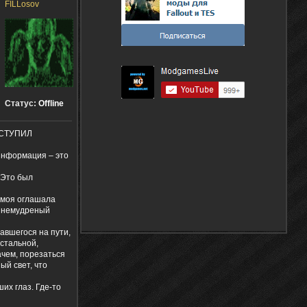
FILLosov
Статус:
Offline
АСТУПИЛ
 информация – это
 Это был
я моя оглашала
й немудреный
авшегося на пути,
 стальной,
ачем, порезаться
ый свет, что
их глаз. Где-то