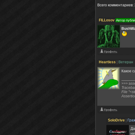
Всего комментариев
:
FILLosov
Автор публ
BushWa
Heartless
|
Ветеран
Какое 
>>> asse
Tracebac
File "<s
Assertio
SoloDrive
|
Гра
Да
ни