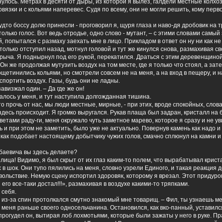
улось. Метрах в десяти от дыры, из которой я вылез, галдели местные колхоз
язки и с кольями наперевес. Судя по всему, они не могли решить, кому перво
к будто боссу долю принесли - проговорил я, щуря глаза и наво-дя дробовик на 
 только голос. Вот ведь отродье, одно слово - мутант, – с этими словами самый
 попытался с размаху заехать мне в лицо. Прикладом в ответ он ну ни как не
только отступил назад, мотнул головой и тут же кинулся снова, размахивая 
 рыча. Я поднырнул под его рукой, перекатился. Драться с этим деревенщино
н же продолжая мутузить воздух на том месте, где я только что стоял, а зат
щетинились кольями, но смотрели совсем не на меня, а на вход в пещеру, и 
спортить воздух. Газы, будь они не ладны.
завизжал один. – Да где же он!
валось у меня, и тут наступила долгожданная тишина.
 то прочь от нас, мы люди местные, мирные, - при этих, вроде спокойных, слова
здесь происходит. Я громко выругался. Рукав плаща был задран, кристалл на
етами раду-ги, меня окружало чуть заметное марево, которое я сразу и не уви
ь и при этом не заметить, было уже не актуально. Повернув камень как надо и
 как подобает настоящему добытчику чужих голов, смачно сплюнул на камни и
бабаевича вы здесь делаете?
лица! Видимо, я был скрыт от их глаз каким-то полем, что вырабатывал крист
 в шок. Они тупо пялились на меня, словно узрели Единого, и такая реакция 
ольствие. Немую сцену испортил здоровяк, которому я врезал. Этот придуро
его все-таки достал!!!», размахивая в воздухе какими-то тряпками.
 себя.
, - из-за спин протолкался смутно знакомый мне товарищ. – Фил, ты узнаешь м
 меня раньше своего односельчанина. Остановился, как вко-панный, уставилс
 - прогудел он, вытирая лоб лохмотьями, которые были зажаты у него в руке. Пр