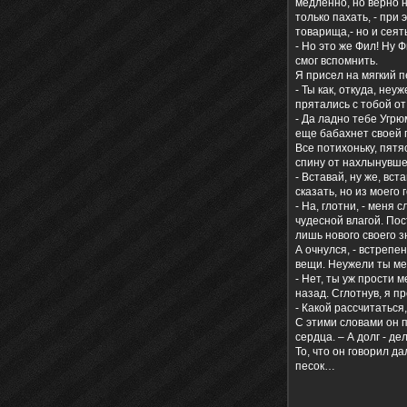
медленно, но верно н
только пахать, - при
товарища,- но и сеят
- Но это же Фил! Ну 
смог вспомнить.
Я присел на мягкий п
- Ты как, откуда, не
прятались с тобой от
- Да ладно тебе Угрю
еще бабахнет своей п
Все потихоньку, пятя
спину от нахлынувше
- Вставай, ну же, вст
сказать, но из моего
- На, глотни, - меня
чудесной влагой. Пос
лишь нового своего з
А очнулся, - встрепе
вещи. Неужели ты мен
- Нет, ты уж прости 
назад. Сглотнув, я п
- Какой рассчитаться,
С этими словами он 
сердца. – А долг - де
То, что он говорил д
песок…