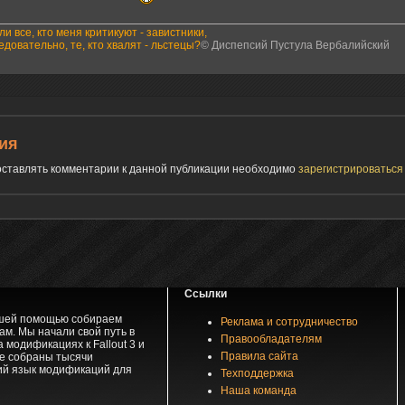
ли все, кто меня критикуют - завистники,
едовательно, те, кто хвалят - льстецы?
© Диспепсий Пустула Вербалийский
ия
 оставлять комментарии к данной публикации необходимо
зарегистрироватьс
Ссылки
вашей помощью собираем
Реклама и сотрудничество
м. Мы начали свой путь в
Правообладателям
 модификациях к Fallout 3 и
Правила сайта
зе собраны тысячи
ий язык модификаций для
Техподдержка
Наша команда