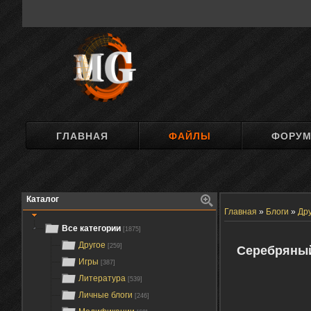
ГЛАВНАЯ
ФАЙЛЫ
ФОРУ
Каталог
Главная
»
Блоги
»
Др
Все категории
[1875]
Другое
[259]
Серебряный
Игры
[387]
Литература
[539]
Личные блоги
[246]