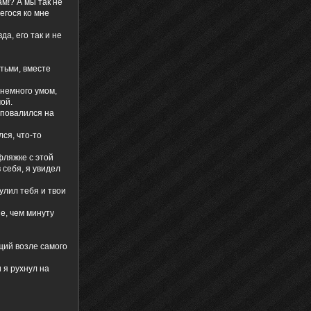
м!? А мы так не
егося ко мне
а, его так и не
етьми, вместе
 немного умом,
ой.
я повалился на
лся, что-то
фляжке с этой
 себя, я увидел
улил тебя и твои
ше, чем минуту
щий возле самого
 я рухнул на