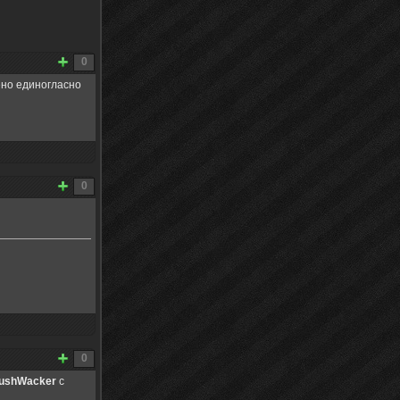
0
но единогласно
0
0
ushWacker
с