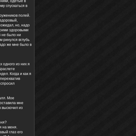
ники, одетые в
му спускаться в
тружеников полей.
 здоровый,
 ожидал, но, надо
своими здоровыми
й не было ни
ем ринулся вглубь
надо же мне было в
х одного из них я
 браслете
дел. Когда и как я
 перехватив
 спросил
алл. Мое
доставила мне
к выскочил из
еня?
я на меня.
авый глаз его