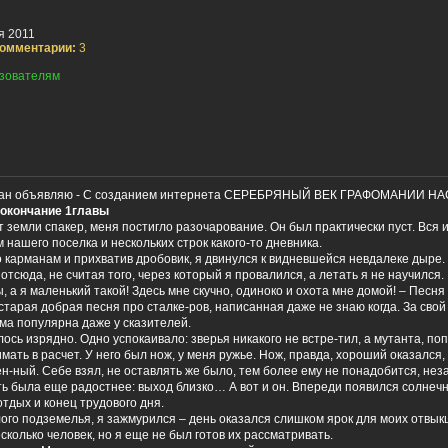
я 2011
омментарии:
3
зователям
оман объявляю - С созданием интернета СЕРЕБРЯНЫЙ ВЕК ГРАФОМАНИИ Н
 окончание 1главы
т земли спакер, меня постигло разочарование. Он был практически пуст. Вся
 нашего поселка и нескольких строк какого-то дневника.
о карманам и прихватив дробовик, я двинулся к видневшейся невдалеке дыре.
тсюда, не считая того, через который я провалился, а летать я не научился.
, а я маленький такой! Здесь мне скучно, одиноко и охота мне домой! – Песн
старая добрая песня про сталке-ров, написанная даже не знаю когда. За сво
ьма популярна даже у сказителей.
сь изрядно. Одно успокаивало: зверья никакого не встре-тил, а мутанта, поп
ать в расчет. У него был нож, у меня ружье. Нож, правда, хороший оказался,
н-ный. Себе взял, не оставлять же было, тем более ему не понадобится, нез
ть была еще радостнее: выход близко… А вот и он. Впереди появился солнечн
тдых и конец трудового дня.
ого подземелья, я зажмурился – день оказался слишком ярок для моих отвыкш
сколько человек, но я еще не был готов их рассматривать.