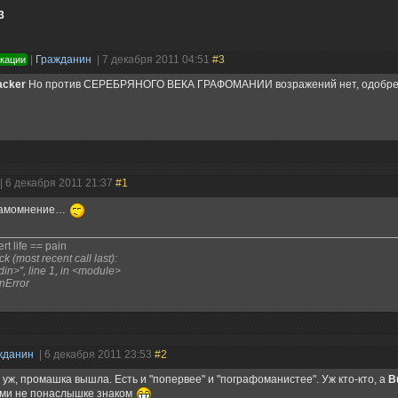
3
|
Гражданин
| 7 декабря 2011 04:51
#3
икации
cker
Но против СЕРЕБРЯНОГО ВЕКА ГРАФОМАНИИ возражений нет, одобре
| 6 декабря 2011 21:37
#1
самомнение…
rt life == pain
k (most recent call last):
tdin>", line 1, in <module>
nError
жданин
| 6 декабря 2011 23:53
#2
 уж, промашка вышла. Есть и "попервее" и "пографоманистее". Уж кто-кто, а
B
ми не понаслышке знаком