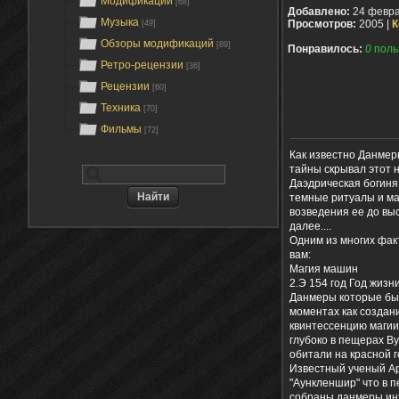
Модификации
[68]
Добавлено:
24 февра
Музыка
Просмотров:
2005 |
К
[49]
Обзоры модификаций
[89]
Понравилось:
0
поль
Ретро-рецензии
[36]
Рецензии
[60]
Техника
[70]
Фильмы
[72]
Как известно Данмер
тайны скрывал этот 
Даэдрическая богиня
темные ритуалы и маг
возведения ее до выс
далее....
Одним из многих фак
вам:
Магия машин
2.Э 154 год Год жизн
Данмеры которые был
моментах как создани
квинтессенцию магии
глубоко в пещерах В
обитали на красной г
Известный ученый Ар
"Аункленшир" что в п
собраны данмеры ин