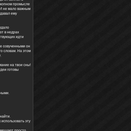
докопном промысле
 И не мало важным
идавал ему
идало
ют в недрах
аствующих идти
не озвученными он
го словам. На этом
.
мание на твои сны!
удеи готовы
сными.
найти.
к использовать эту
помещают просто