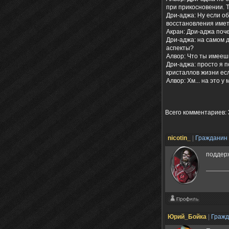
при прикосновении. Т
Дри-аджа: Ну если об
восстановления имет
Акран: Дри-аджа поч
Дри-аджа: на самом 
аспекты?
Алвор: Что ты имееш
Дри-аджа: просто я 
кристаллов жизни ес
Алвор: Хм... на это у
Всего комментариев
:
nicotin_
|
Гражданин
поддер
Юрий_Бойка
|
Граж