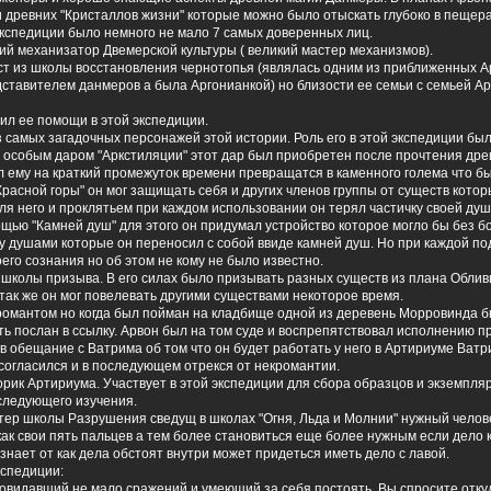
и древних "Кристаллов жизни" которые можно было отыскать глубоко в пещер
 экспедиции было немного не мало 7 самых доверенных лиц.
ший механизатор Двемерской культуры ( великий мастер механизмов).
ст из школы восстановления чернотопья (являлась одним из приближенных А
дставителем данмеров а была Аргонианкой) но близости ее семьи с семьей А
ил ее помощи в этой экспедиции.
з самых загадочных персонажей этой истории. Роль его в этой экспедиции бы
 особым даром "Аркстиляции" этот дар был приобретен после прочтения дре
л ему на краткий промежуток времени превращатся в каменного голема что б
Красной горы" он мог защищать себя и других членов группы от существ котор
для него и проклятьем при каждом использовании он терял частичку своей ду
ощью "Камней душ" для этого он придумал устройство которое могло бы без 
у душами которые он переносил с собой ввиде камней душ. Но при каждой по
оего сознания но об этом не кому не было известно.
 школы призыва. В его силах было призывать разных существ из плана Обли
так же он мог повелевать другими существами некоторое время.
романтом но когда был пойман на кладбище одной из деревень Морровинда б
ть послан в ссылку. Арвон был на том суде и воспрепятствовал исполнению п
в обещание с Ватрима об том что он будет работать у него в Артириуме Ват
 согласился и в последующем отрекся от некромантии.
орик Артириума. Участвует в этой экспедиции для сбора образцов и экземпля
следующего изучения.
тер школы Разрушения сведущ в школах "Огня, Льда и Молнии" нужный челов
как свои пять пальцев а тем более становиться еще более нужным если дело 
 знает от как дела обстоят внутри может придеться иметь дело с лавой.
кспедиции:
повидавший не мало сражений и умеющий за себя постоять. Вы спросите откуд