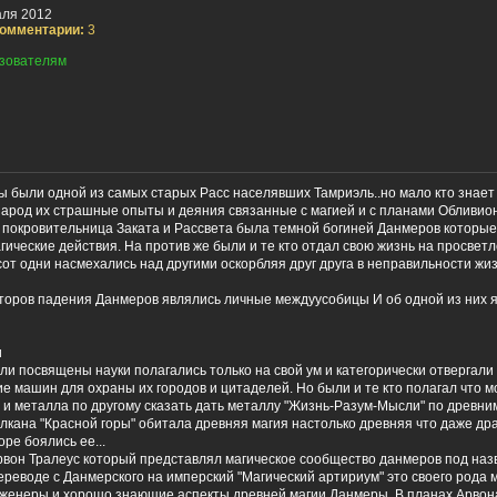
ля 2012
омментарии:
3
зователям
ы были одной из самых старых Расс населявших Тамриэль..но мало кто знает
народ их страшные опыты и деяния связанные с магией и с планами Обливион
 покровительница Заката и Рассвета была темной богиней Данмеров которы
ические действия. На против же были и те кто отдал свою жизнь на просветл
от одни насмехались над другими оскорбляя друг друга в неправильности жиз
торов падения Данмеров являлись личные междуусобицы И об одной из них я
и
и посвящены науки полагались только на свой ум и категорически отвергали 
е машин для охраны их городов и цитаделей. Но были и те кто полагал что 
 и металла по другому сказать дать металлу "Жизнь-Разум-Мысли" по древни
улкана "Красной горы" обитала древняя магия настолько древняя что даже д
оре боялись ее...
вон Тралеус который представлял магическое сообщество данмеров под на
ереводе с Данмерского на имперский "Магический артириум" это своего рода 
женеры и хорошо знающие аспекты древней магии Данмеры. В планах Арвон