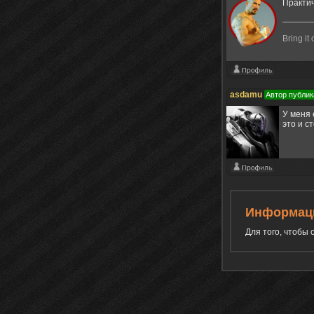
Практи
Bring it 
asdamu
Автор публик
У меня 
это и с
Информац
Для того, чтобы