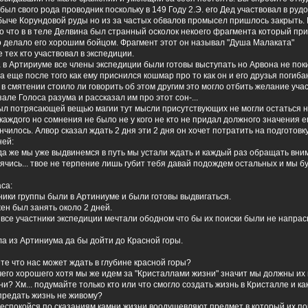
был свого рода проводник поскольку в 149 Году 2.Э. его Дед участвовал в ру
обыче Корундовой руды но из за частых обвалов промысел пришлось закрыть.
о что в в теле Делвина был странный осколок некоего фрагмента который пр
 делало его хорошим бойцом. Фрагмент этот он называл "Душа Малаката"
 тех кто участвовал в экспедиции.
 в Артириуме все члены экспедиции были готовы выступать но Арвона не пок
а еще после того как ему приснился кошмар про то как он и его друзья погиба
 в смятении стоило ли говорить об этом другим это могло отбить желание уч
зале Голоса разума и рассказал им про этот сон-...
ыл потрясающей вещью магии тут мысли присутствующих не могли остаться 
аждого но сомнения не было не у кого не кто не придал должного значения е
нчилось. Алвор сказал ждать 2 дня эти 2 дня он хочет потратить на подготовку
ней:
да же мы уже выдвинемся в путь мы устали ждать и каждый раз обращать вни
ячись... твое не терпение лишь губит тебя давай подождем остальных и мы б
са:
ники группы были в Артиниуме и были готовы выдвигаться.
ен был занять около 2 дней.
 все участники экспедиции мечтали ободном что бы их поиски были не напра
а из Артиниума да бы дойти до Красной горы.
те что нас может ждать в глубине красной горы?
чего хорошего хотя мы же идем за "Кристаллами жизни" значит мы должны их 
и? Хм... подумайте только кто или что смогло создать жизнь в Кристалле и ка
 предать жизнь не живому?
беспокойся по сказаниям камни жизни воодушевляют предмет в который их 