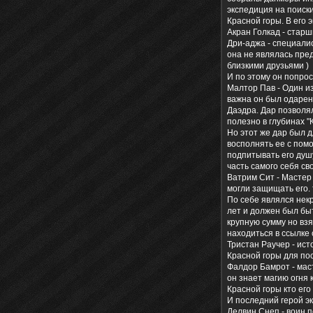
экспедиция на поиск
Красной горы. В его
Акран Голкад - стар
Дри-аджа - специали
она не являлась пре
близкими друзьями )
И по этому он попрос
Малтор Пав - Один и
важна он был одарен
Даэдра. Дар позволя
полезно в глубинах "
Но этот же дар был 
восполнять ее с пом
подпитывать его душ
часть самого себя св
Ватрим Сит - Мастер
могли защищать его. 
По себе являлся нек
лет и должен был бы
крупную сумму но взя
находиться в ссылке
Тристан Раучер - ист
Красной горы для по
Фалдор Бамрот - мас
он знает магию огня 
Красной горы кто его
И последний герой э
Делвин Снеп - воин 