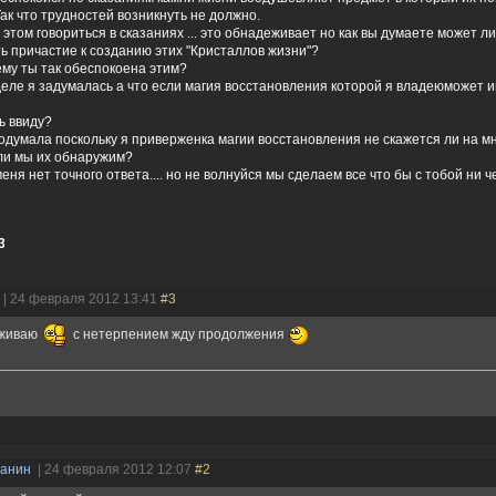
ак что трудностей возникнуть не должно.
 этом говориться в сказаниях ... это обнадеживает но как вы думаете может л
ь причастие к созданию этих "Кристаллов жизни"?
ему ты так обеспокоена этим?
деле я задумалась а что если магия восстановления которой я владеюможет и
ь ввиду?
подумала поскольку я приверженка магии восстановления не скажется ли на м
ли мы их обнаружим?
 меня нет точного ответа.... но не волнуйся мы сделаем все что бы с тобой ни ч
3
| 24 февраля 2012 13:41
#3
живаю
с нетерпением жду продолжения
данин
| 24 февраля 2012 12:07
#2