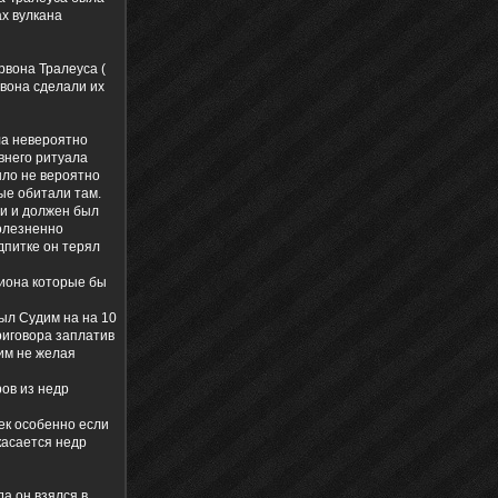
ах вулкана
рвона Тралеуса (
рвона сделали их
ла невероятно
внего ритуала
ыло не вероятно
ые обитали там.
ши и должен был
болезненно
дпитке он терял
виона которые бы
ыл Судим на на 10
риговора заплатив
рим не желая
ров из недр
ек особенно если
касается недр
а он взялся в