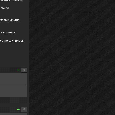
и магия
меть и другие
не влияние
его не случилось.
0
0