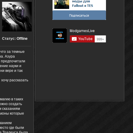
Статус:
Offline
 что за темные
а. Азура
е предпочитали
ение науки и
ни вере и так
 хочу рассказать
магию в таких
можно создать
м сказаниям
раконы которые
званием
место где были
а Тралеуса была