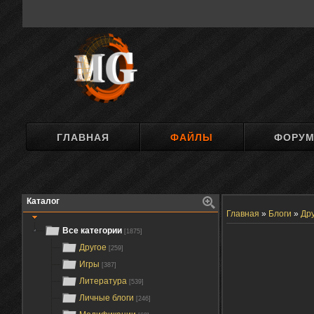
ГЛАВНАЯ
ФАЙЛЫ
ФОРУ
Каталог
Главная
»
Блоги
»
Др
Все категории
[1875]
Другое
[259]
Игры
[387]
Литература
[539]
Личные блоги
[246]