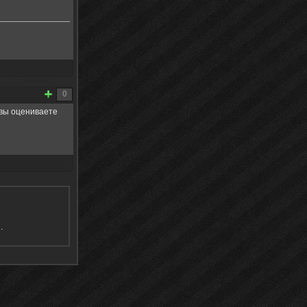
0
 вы оцениваете
я
.