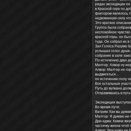
рядах экспедиции он 
в Красной горе по д
фактором являлось т
недюжинную силу что
Это краткое описание
Группа была собрана
неспокойное чувство 
красной горы. он был
туда. Он собрал их в 
Зал Голоса Разума б
услышал голос души к
собрание в зале зако
По истечению двух д
Малтор: Алвор ну ког
Алвор: Малтор не гор
выдвигаться...
по истечению полу ча
Все остальные участ
Путь до вулкана долж
Отправившись в путь
Экспедиция выступил
Во время пути:
Ватрим: Как вы думае
Малтор: Я думаю ни 
Дри-аджа: Камни жизн
частичку жизни чтоб
Алвор: Дри-аджа не 