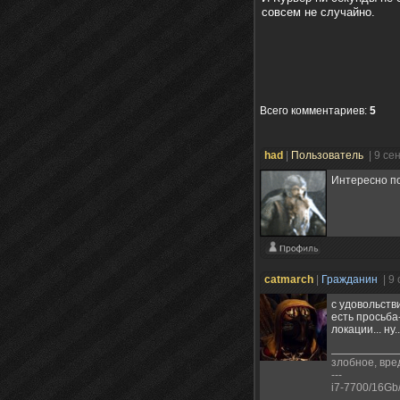
совсем не случайно.
Всего комментариев
:
5
had
|
Пользователь
| 9 се
Интересно по
catmarch
|
Гражданин
| 9
с удовольств
есть просьба
локации... ну.
злобное, вре
---
i7-7700/16G