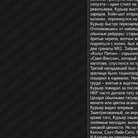
силуэта – один стоял на 
револьвера. Курьер выст
зарядов. Койн-шот отброс
коленях, опрокинулся на
Курьер быстро перезаряд
Отплевавшись от набивше
обычные рейдеры: старые
бритые черепа, волчьи ж
подняться с колен, был 
две гранаты М61. Забрав
«Кольт Питон» - серьезн
«Смит-Вессон», который 
наготове, спустился по 
Третий нападавший был о
зрелище было тошнотворн
пошарил в карманах. Нич
груди – взятые в ощети
Курьер повидал за посл
НКР часто делали тату в
Цезаря обычными татуир
мачете или цветка агавы
Курьер видел впервые.
Заинтригованный, он вер
кроме того, Курьер наше
любимые мелодии, выпив
никакой ценности. Но н
Келли, Солт-Лейк-Сити, 
И Курьер ни секунды не 