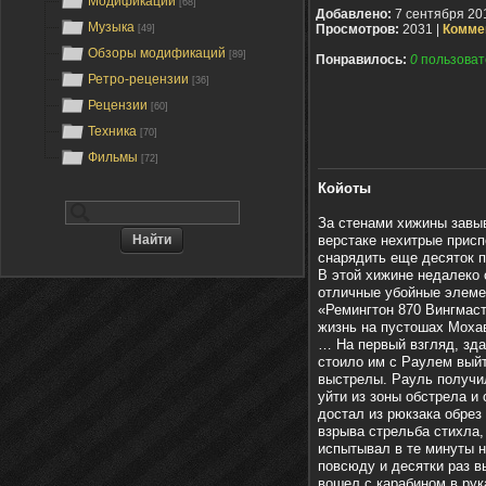
Модификации
[68]
Добавлено:
7 сентября 20
Музыка
Просмотров:
2031 |
Комме
[49]
Обзоры модификаций
[89]
Понравилось:
0
пользоват
Ретро-рецензии
[36]
Рецензии
[60]
Техника
[70]
Фильмы
[72]
Койоты
За стенами хижины завыв
верстаке нехитрые присп
снарядить еще десяток п
В этой хижине недалеко 
отличные убойные элемен
«Ремингтон 870 Вингмаст
жизнь на пустошах Мохав
… На первый взгляд, зд
стоило им с Раулем выйт
выстрелы. Рауль получил
уйти из зоны обстрела и
достал из рюкзака обрез
взрыва стрельба стихла,
испытывал в те минуты н
повсюду и десятки раз в
вошел с карабином в рук