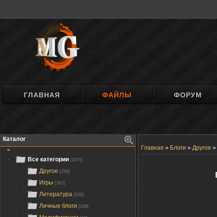
ГЛАВНАЯ
ФАЙЛЫ
ФОРУМ
Каталог
Главная
»
Блоги
»
Другое
Все категории
[1875]
Другое
[259]
Игры
[387]
Литература
[539]
Личные блоги
[246]