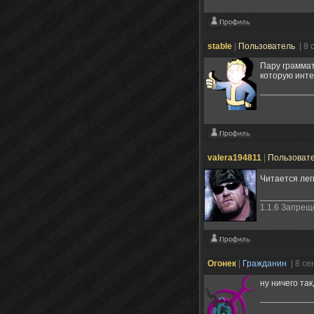
stable
|
Пользователь
| 8
Пару граммат
которую инте
valera194811
|
Пользоват
Читается лег
1.1.6 Запре
Огонек
|
Гражданин
| 8 с
ну ничего так