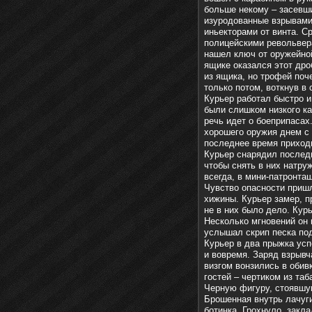
больше некому – засевши
изуродованные взрывами
иньекторами от винта. С
полицейскими револьвер
нашел ключ от оружейной
ящике оказался этот дро
из ящика, но трофей поч
только потом, воткнув в
Курьер работал быстро и
были слишком низкого ка
речь идет о боеприпасах
хорошего оружия днем с 
последнее время приход
Курьер снарядил последн
чтобы снять в них натру
всегда, в мини-патронта
Чувство опасности пришл
хижины. Курьер замер, п
не в них было дело. Курь
Несколько мгновений он 
услышал скрип песка по
Курьер в два прыжка ус
и вовремя. Заряд взрывч
визгом вонзились в обив
гостей – чертиком из таб
Черную фигуру, стоявшу
Брошенная внутрь лачуги
ботинка. Грохнуло, закл