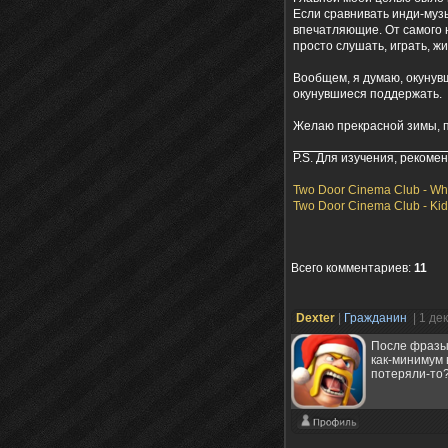
Если сравнивать инди-музы
впечатляющие. От самого н
просто слушать, играть, жит
Вообщем, я думаю, окунувш
окунувшиеся поддержать.
Желаю прекрасной зимы, п
P.S. Для изучения, рекоме
Two Door Cinema Club - Wh
Two Door Cinema Club - Ki
Всего комментариев
:
11
Deхter
|
Гражданин
| 1 де
После фразы 
как-минимум 
потеряли-то