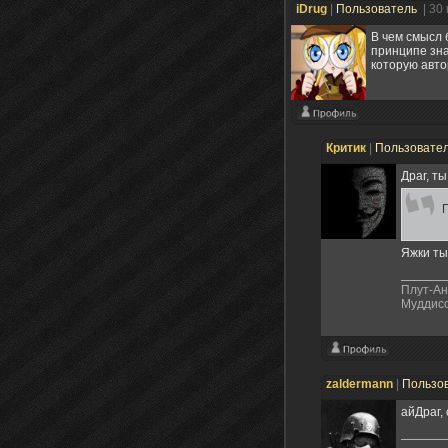
iDrug
|
Пользователь
| 30
В чем смысл 
принципе зна
которую авто
Критик
|
Пользовате
Драг, т
Яжки ты
Плут-Ан
Муддисо
zaldermann
|
Пользо
айДраг,