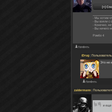
- Мы хотим ч
- Вы взяли с
- Конечно, не
- Вы ничего 
Рэмбо 4
iDrug
|
Пользовател
Это не и
zaldermann
|
Пользовате
и еще 