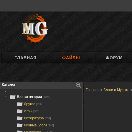
ГЛАВНАЯ
ФАЙЛЫ
ФОРУМ
Каталог
Главная
»
Блоги
»
Музыка
Все категории
[1875]
Другое
[259]
Игры
[387]
Литература
[539]
Личные блоги
[246]