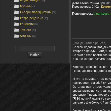
Модификации
[68]
Добавлено:
28 ноября 201
Музыка
Просмотров:
2402 |
Комме
[49]
Обзоры модификаций
[89]
Понравилось:
4
пользоват
Ретро-рецензии
[36]
Рецензии
[60]
Техника
[70]
Фильмы
[72]
(Моя дебютная работа)
Совсем недавно, под дейс
жанров еще один. Инди! Не
не смог в свое время позн
в конце концов, затуманил
Конечно, я не спорю, есть
После десятка непрерывны
И тут на помощь к нам при
настроении, в любой ситуа
Останавливать прослушива
снова плывешь, летишь, па
впечатлен" после первого 
"Я 30-летний мужик со св
улицам в футболке с Рэинбо
Главной моей целью было 