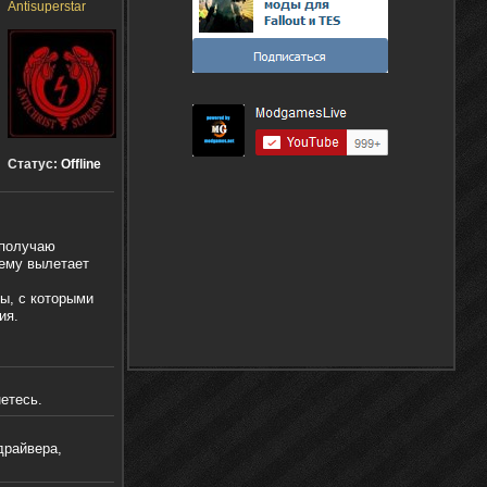
Antisuperstar
Статус:
Offline
 получаю
чему вылетает
ы, с которыми
ия.
етесь.
драйвера,