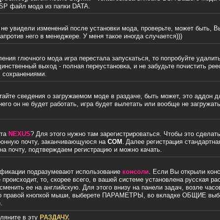
SP файл мода из папки DATA.
 не увидели изменений после установки мода, проверьте, может быть, В
апротив него в менеджере. У меня такое иногда случается)))
ения глючного мода игра перестала запускаться, то попробуйте удалить 
динственный выход - полная переустановка, и не забудьте почистить рее
с сохранениями.
айте сведения о загружаемом моде в раздаче, быть может, это аддон дл
него он не будет работать, игра будет вылетать или вообще не загружат
йта
NEXUS
? Для этого нужно там зарегистрироваться. Чтобы это сделать
тронную почту, заканчивающуюся на
COM
.
Далее регистрация стандартна
на почту, подтверждаем регистрацию и можно качать.
фикации подразумевают использование
консоли
. Если Вы открыли кон
 происходит, то, скорее всего, в вашей системе установлена русская ра
сменить ее на английскую. Для этого внизу на панели задач, возле часо
го правой кнопкой мыши, выберете ПАРАМЕТРЫ, во вкладке ОБЩИЕ выб
.
ляните в эту
РАЗДАЧУ.