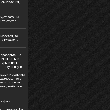
ь обновления,
ебует замены
м откатится
вывается, то
. Скачайте и
 проверьте, не
движок игры в
туры в папке
ет эту папку и
ядами и зельями.
азалось, что в
те пользоваться
роню, мебель и
ти файл
 сохранить. Не