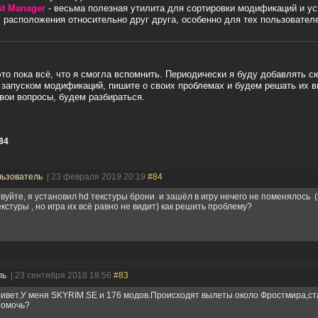
st Manager
- весьма полезная утилита для сортировки модификаций и у
х расположения относительно друг друга, особенно для тех пользователе
то пока всё, что я смогла вспомнить. Периодически я буду добавлять с
запуском модификаций, пишите о своих проблемах и будем решать их в
вои вопросы, будем разбираться.
84
ьзователь
| 23 февраля 2019 20:19
#84
вуйте, я установил hd текстуры брони и зашёл в игру нечего не поменялось (
екстуры , но игра их всё равно не видит) как решить проблему?
ль
| 23 сентября 2018 18:56
#83
ивет.У меня SKYRIM SE и 176 модов.Происходят вылеты около Фростмира,ст
помочь?