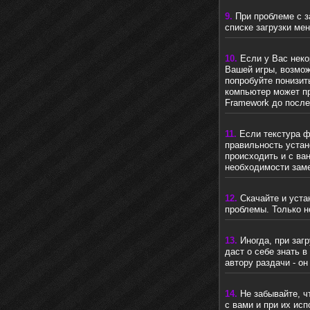
9.
При проблеме с з
списке загрузки ме
10.
Если у Вас неко
Вашей игры
,
возмож
попробуйте понизит
компьютер может пр
Framework до после
11.
Если текстура фи
правильность устан
происходить и с ва
необходимости заме
1
2.
Скачайте и уст
проблемы. Только н
13.
Иногда, при заг
даст о себе знать 
автору раздачи - он
14.
Не забывайте, ч
с вами и при их ис