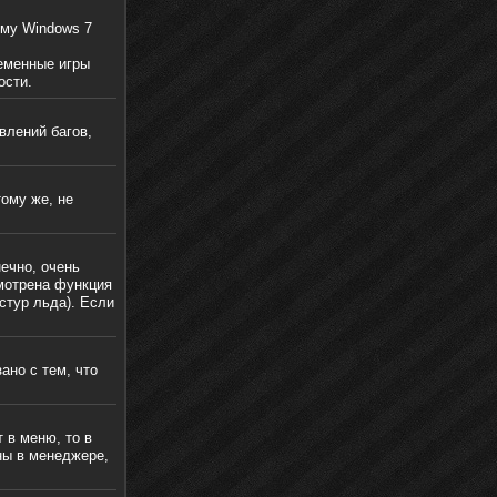
ему Windows 7
ременные игры
ости.
влений багов,
тому же, не
нечно, очень
смотрена функция
стур льда). Если
ано с тем, что
 в меню, то в
ны в менеджере,