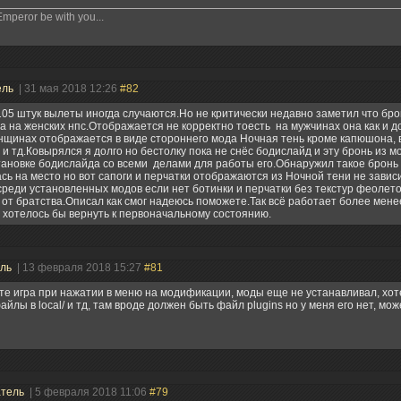
Emperor be with you...
ель
| 31 мая 2018 12:26
#82
05 штук вылеты иногда случаются.Но не критически недавно заметил что бр
а на женских нпс.Отображается не корректно тоесть на мужчинах она как и д
нщинах отображается в виде стороннего мода Ночная тень кроме капюшона, 
и тд.Ковырялся я долго но бестолку пока не снёс бодислайд и эту бронь из м
ановке бодислайда со всеми делами для работы его.Обнаружил такое бронь
сь на место но вот сапоги и перчатки отображаются из Ночной тени не зависи
среди установленных модов если нет ботинки и перчатки без текстур феолет
 от братства.Описал как смог надеюсь поможете.Так всё работает более мене
 хотелось бы вернуть к первоначальному состоянию.
ель
| 13 февраля 2018 15:27
#81
е игра при нажатии в меню на модификации, моды еще не устанавливал, хот
айлы в local/ и тд, там вроде должен быть файл plugins но у меня его нет, мож
атель
| 5 февраля 2018 11:06
#79