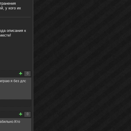
странения
й, у кого их
юда описания к
месте!
0
играю я без длс
0
абильно.Кто