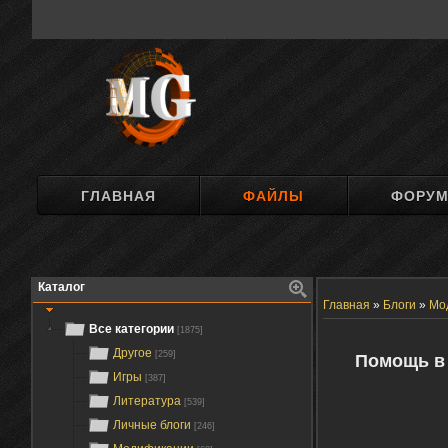
ГЛАВНАЯ
ФАЙЛЫ
ФОРУ
Каталог
Главная
»
Блоги
»
Мо
Все категории
[1875]
Другое
[259]
Помощь в 
Игры
[387]
Литература
[539]
Личные блоги
[246]