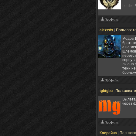
Let the 
alexcdx
|
Пользоват
Модов 1
братств
а на же
шлемов 
переуст
вернула
ли она 
тени не
броньку
tgbtgbu
|
Пользоват
Вылетат
через ф
Клерейна
|
Пользов