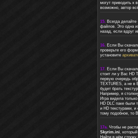
могут приводить к 
возможно, автор вс
15.
Всегда делайте 
файлов. Это одна и
назад, если вдруг и
16.
Если Вы скачали
проверьте его форм
установите
архиват
17.
Если Вы скачали 
стоит ли у Вас HD T
первую очередь обр
TEXTURES, а не в B
будет брать текстур
Например, я столкн
Игра видела только
HD DLC паке были т
и HD текстурами, и
тому подобное, то 
17а.
Чтобы не расп
Skyrim.ini
, которы
Найти в нём строку