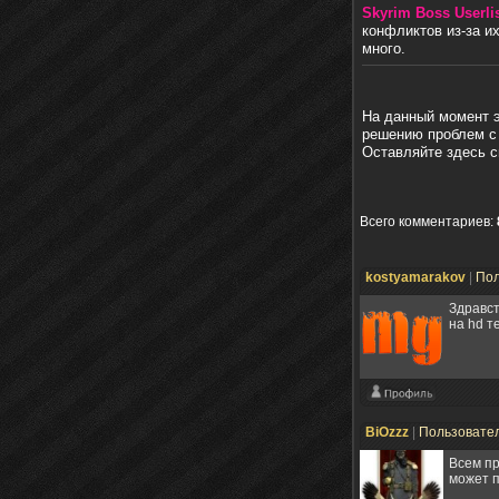
Skyrim Boss Userli
конфликтов из-за и
много.
На данный момент э
решению проблем с 
Оставляйте здесь с
Всего комментариев
:
kostyamarakov
|
Пол
Здравст
на hd т
BiOzzz
|
Пользовате
Всем пр
может 