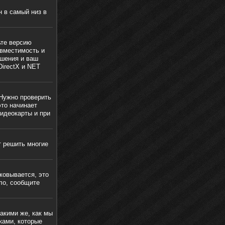
 в самый низ в
ьте версию
вместимость и
ешения и ваш
DirectX и NET
 Нужно проверить
это начинает
видеокарты и при
т решить многие
аковывается, это
гло, сообщите
акими же, как мы
ками, которые