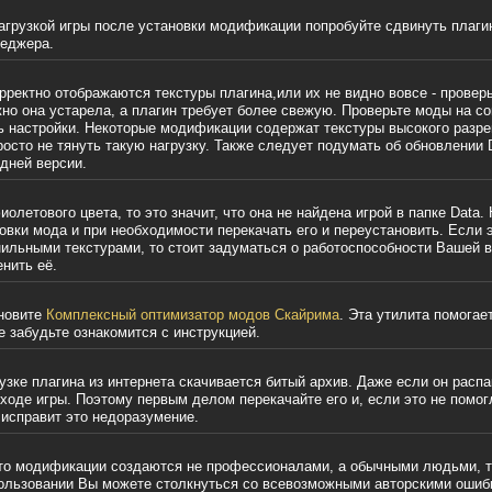
агрузкой игры после установки модификации попробуйте сдвинуть плагин
неджера.
рректно отображаются текстуры плагина,или их не видно вовсе - провер
но она устарела, а плагин требует
более свежую.
Проверьте моды на со
ь настройки. Некоторые модификации содержат текстуры высокого разр
осто не тянуть такую нагрузку. Также следует подумать об обновлении 
дней версии.
олетового цвета, то это значит, что она не найдена игрой в папке Data.
овки мода и при необходимости перекачать его и переустановить. Если 
нильными текстурами, то стоит задуматься о работоспособности Вашей 
нить её.
ановите
Комплексный оптимизатор модов Скайрима
. Эта утилита помогае
е забудьте ознакомится с инструкцией.
рузке плагина из интернета скачивается битый архив. Даже если он расп
в ходе игры. Поэтому первым делом перекачайте его и, если это не помо
 исправит это недоразумение.
то модификации создаются не профессионалами, а обычными людьми, т
пользовании Вы можете с
толкнуться со всевозможными авторскими ошиб