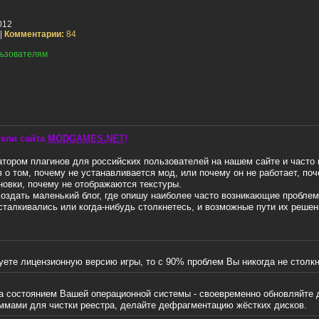
012
|
Комментарии:
84
ьзователям
тели сайта
MODGAMES.NET
!
тором плагинов для российских пользователей на нашем сайте и часто
 о том, почему не устанавливается мод, или почему он не работает, по
ановки, почему не отображаются текстуры.
оздать маленький блог, где опишу наиболее часто возникающие проблем
сталкивались или когда-нибудь столкнетесь, и возможные пути их решен
ете лицензионную версию игры, то с 90% проблем Вы никогда не столкн
а состоянием Вашей операционной системы - своевременно обновляйте 
ммами для чистки реестра, делайте дефрагментацию жёстких дисков.