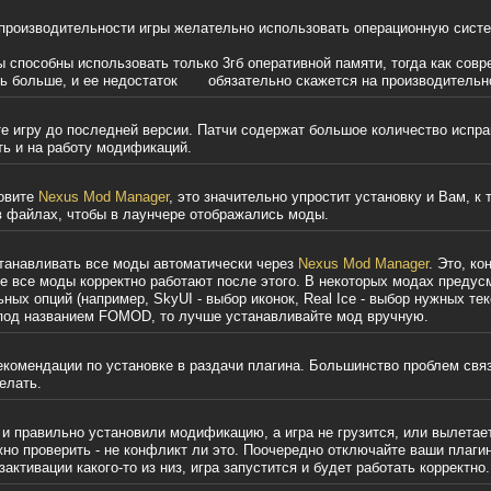
роизводительности игры желательно использовать операционную сист
ы способны использовать только 3гб оперативной памяти, тогда как сов
ть больше, и ее недостаток обязательно скажется на производительн
е игру до последней версии. Патчи содержат большое количество испра
ть и на работу модификаций.
овите
Nexus Mod Manager
, это значительно упростит установку и Вам, к 
в файлах, чтобы в лаунчере отображались моды.
станавливать все моды автоматически через
Nexus Mod Manager
. Это, ко
не все моды корректно работают после этого. В некоторых модах преду
ных опций (например, SkyUI - выбор иконок, Real Ice - выбор нужных тек
 под названием FOMOD, то лучше устанавливайте мод вручную.
екомендации по установке в раздачи плагина. Большинство проблем связ
елать.
и правильно установили модификацию, а игра не грузится, или вылетает
но проверить - не конфликт ли это. Поочередно отключайте ваши плаги
активации какого-то из низ, игра запустится и будет работать корректно.