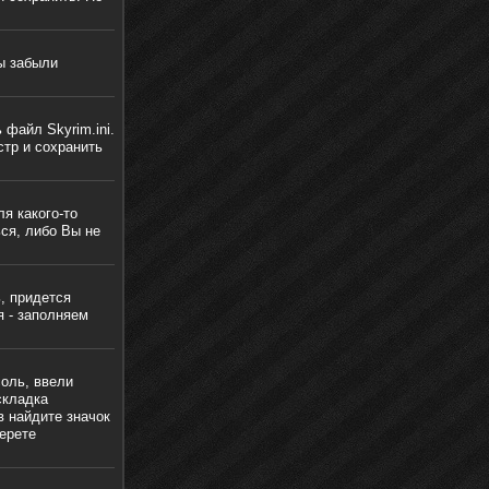
ы забыли
файл Skyrim.ini.
стр и сохранить
я какого-то
ься, либо Вы не
, придется
я - заполняем
соль, ввели
складка
в найдите значок
ерете