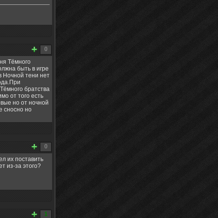
0
оня Тёмного
олжна быть в игре
в Ночной тени нет
ода.При
 Тёмного братства
мо от того есть
овые но от ночной
е сносно но
0
ел их поставить
ет из-за этого?
1