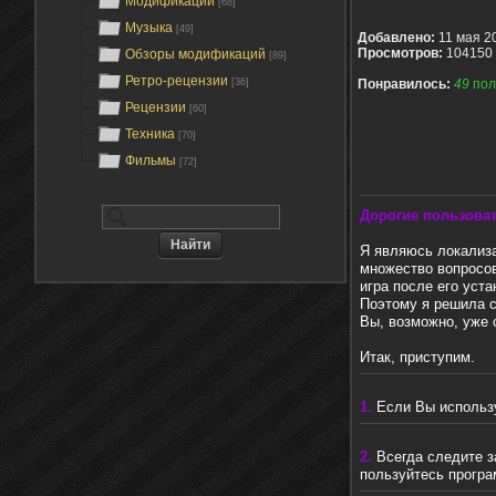
Модификации
[68]
Музыка
[49]
Добавлено:
11 мая 2
Просмотров:
104150 
Обзоры модификаций
[89]
Ретро-рецензии
[36]
Понравилось:
49
пол
Рецензии
[60]
Техника
[70]
Фильмы
[72]
Дорогие пользова
Я являюсь локализа
множество вопросов
игра после его уст
Поэтому я решила с
Вы, возможно, уже 
Итак, приступим.
1.
Если Вы использу
2.
Всегда следите з
пользуйтесь програ