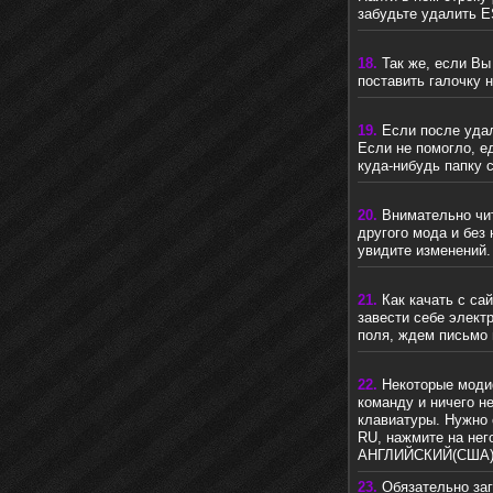
забудьте удалить E
18.
Так же, если Вы
поставить галочку н
19.
Если после удал
Если не помогло, е
куда-нибудь папку 
20.
Внимательно чит
другого мода и без 
увидите изменений.
21.
Как качать с са
завести себе элек
поля, ждем письмо 
22.
Некоторые моди
команду и ничего не
клавиатуры. Нужно 
RU, нажмите на не
АНГЛИЙСКИЙ(США)
23.
Обязательно заг