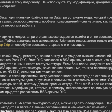
вылетам и тому подобному. Не используйте эту модификацию, дождитес
ё исправит.
бэкап оригинальных файлов папки Data при установке мода, который тр
з самых распространенных проблем пользователей - они не знают, как и
гра перестала работать.
 архив с модом, а при его распаковке выдается ошибка и он не распако
ат. Файлы, запакованные архиватором 7zip часто открываются только им
ор 7zip
и попробуйте распаковать архив с его помощью.
какой-нибудь ретекстур, зашли в игру и не увидели никаких изменений,
extures Pack DLC. Этот DLC запакован в BSA архивы, а это значит, что 
ащается к ним и берет текстуры оттуда. Если Ваш плагин содержит текс
SA архиве, и это текстуры, заменяющие ванильные, то игра проигнориру
ы из HD DLC, если они там такие же есть.
улась с такой проблемой, когда устанавливала ретекстур для склянок с 
 новые текстуры ядов, а бутылки с зельями так и остались прежними. Ок
екстуры зелий, поэтому движок брал их оттуда. Если же Вы всё же хоти
 ставить модификации, которые, к примеру, перекрашивают ванильную б
Вам придется распаковать BSA архивы DLC.
аковывать BSA архив текстурного мода, можно сделать следующее: Най
й находится в папке с Вашими сохранениями и немножко его изменить:
[Archive]
, затем после
Skyrim - Textures.bsa
вписать BSA Вашего мода и