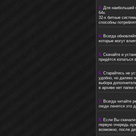
3.
Для наибольшей п
64x.
32-х битные систем
способны потребля
4.
Всегда обновляйт
которые могут влия
5.
Скачайте и устан
придётся копаться 
6.
Старайтесь не у
удобно, но далеко 
выбора дополнитель
в архиве нет папки
7.
Всегда читайте р
люди ленятся это д
8.
Если Вы скачали 
первую очередь нуж
возможно, после дез