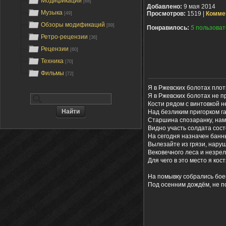
Модификации
[68]
Добавлено:
9 мая 2014
Музыка
Просмотров:
1519 |
Комме
[49]
Обзоры модификаций
[89]
Понравилось:
5
пользоват
Ретро-рецензии
[36]
Рецензии
[60]
Техника
[70]
Фильмы
[72]
Я в Ржевских болотах плот
Я в Ржевских болотах не п
Кости рядом с винтовкой н
Над безликим пригорком г
Старшина спозаранку, нам 
Видно участь солдата сост
На сегодня назначен банн
Вылезайте из грязи, наруш
Вековечного леса и незрел
Для чего в это место я кос
На помывку собрались бое
Под осенним дождём, не п