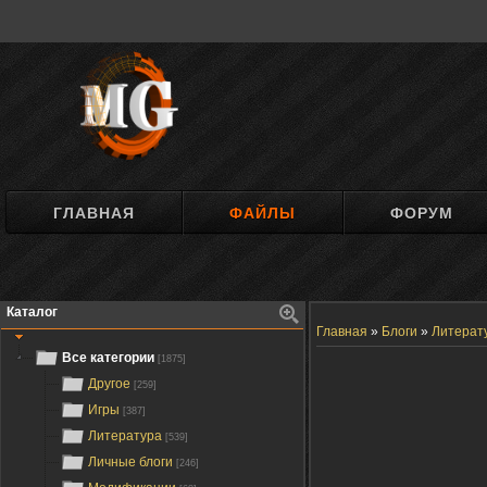
ГЛАВНАЯ
ФАЙЛЫ
ФОРУМ
Каталог
Главная
»
Блоги
»
Литерат
Все категории
[1875]
Другое
[259]
Игры
[387]
Литература
[539]
Личные блоги
[246]