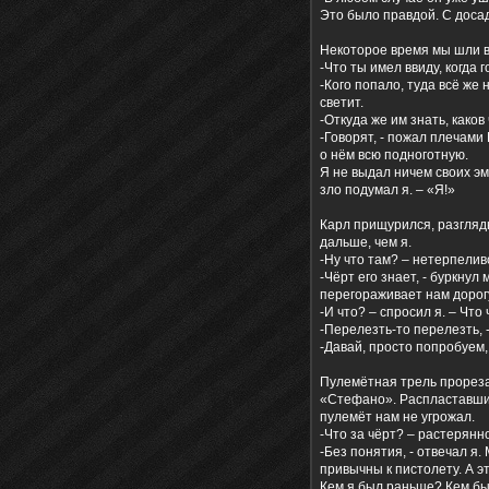
Это было правдой. С досад
Некоторое время мы шли в
-Что ты имел ввиду, когда 
-Кого попало, туда всё же 
светит.
-Откуда же им знать, каков
-Говорят, - пожал плечами
о нём всю подноготную.
Я не выдал ничем своих эмо
зло подумал я. – «Я!»
Карл прищурился, разгляды
дальше, чем я.
-Ну что там? – нетерпелив
-Чёрт его знает, - буркнул
перегораживает нам дорог
-И что? – спросил я. – Что
-Перелезть-то перелезть, 
-Давай, просто попробуем,
Пулемётная трель прорезал
«Стефано». Распластавшис
пулемёт нам не угрожал.
-Что за чёрт? – растерянн
-Без понятия, - отвечал я
привычны к пистолету. А э
Кем я был раньше? Кем б