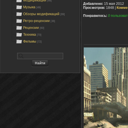
Модификации
[68]
Добавлено:
15 мая 2012
Музыка
Просмотров:
1848 |
Комме
[49]
Обзоры модификаций
[89]
Понравилось:
0
пользоват
Ретро-рецензии
[36]
Рецензии
[60]
Техника
[70]
Фильмы
[72]