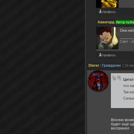
Авангард
Автор публ
Она нап
Свет - 
Dierer
|
Гражданин
| 16 м
Цита
что н
Так н
Сильн
Вполне возмо
будет ещё одн
воспринял