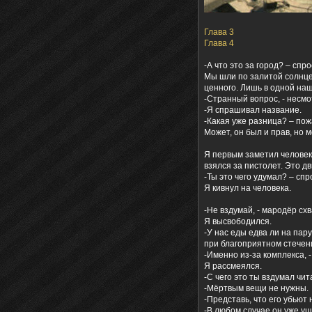
Глава 3
Глава 4
-А что это за город? – спро
Мы шли по залитой солнце
ценного. Лишь в одной наш
-Странный вопрос, - несмо
-Я спрашивал название.
-Какая уже разница? – по
Может, он был и прав, но 
Я первым заметил человека
взялся за пистолет. Это 
-Ты это чего удумал? – сп
Я кивнул на человека.
-Не вздумай, - мародёр схв
Я высвободился.
-У нас еды едва ли на пару
при благоприятном стечени
-Именно из-за комплекса, -
Я рассмеялся.
-С чего это ты вздумал чи
-Мёртвым вещи не нужны.
-Представь, что его убьют
-В любом случае он уже уш