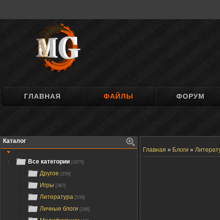
ГЛАВНАЯ
ФАЙЛЫ
ФОРУМ
Каталог
Главная
»
Блоги
»
Литерат
Все категории
[1875]
Другое
[259]
Игры
[387]
Литература
[539]
Личные блоги
[246]