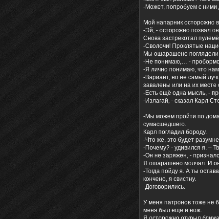
-Может, попробуем с ними 
Мой напарник осторожно вы
-Эй, - осторожно позвал о
Снова застрекотал пулемёт
-Сволочи! Проклятые нацис
Мы ошарашено поглядели д
-Не понимаю,… - пробормо
-Я лично понимаю, что нам 
-Вариант, но не самый луч
завалены или на их месте
-Есть ещё одна мысль, - пр
-Излагай, - сказал Карл С
-Мы можем пройти по домам
сумасшедшего.
Карл погладил бороду.
-Что же, это будет разумнее
-Почему? - удивился я. – 
-Он не заряжен, - признал
Я ошарашено молчал. И он 
-Тогда пойду я. А ты остав
кончено, я свистну.
-Договорились.
У меня патронов тоже не бы
меня был ещё и нож.
Я осторожно открыл ближа