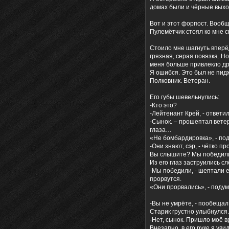
домах были и чёрные выход
Вот и этот форпост. Вообщ
Пулемётчик стоял ко мне с
Стоило мне шагнуть вперё
грязная, серая повязка. Н
меня больше привлекло др
Я ошибся. Это был не пидж
Полковник. Ветеран.
Его губы шевельнулись:
-Кто это?
-Лейтенант Крей, - ответи
-Сынок. – прошептал вет
глаза…
«Не бомбардировка», - под
-Они знают, сэр, - чётко 
Вы слышите? Мы победил
Из его глаз заструились сл
-Мы победили, - шептали ег
прорвутся.
«Они прорвались», - подум
-Вы не умрёте, - пообещал
Старик грустно улыбнулся.
-Нет, сынок. Пришло моё вр
Внезапно, в его руке я увид