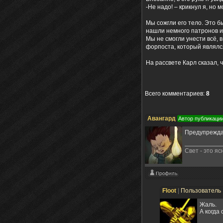
-Не надо! – крикнул я, но 
Мы сожгли его тело. Это б
нашли немного патронов и
Мы не смогли унести всё, 
форпоста, который являлс
На рассвете Карл сказал, 
Всего комментариев
:
8
Авангард
Автор публикаци
Предупреждаю
Свет - это я
Floot
|
Пользователь
Жаль.
А когда