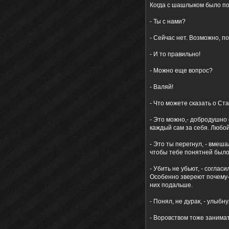
Когда с шашлыком было по
- Ты с нами?
- Сейчас нет. Возможно, п
- И то правильно!
- Можно еще вопрос?
- Валяй!
- Что можете сказать о Ст
- Это можно,- добродушно 
каждый сам за себя. Любой
- Это ты перегнул, - вмеш
чтобы тебе понятней было
- Убить не убьют, - соглас
Особенно звереют почему-
них подальше.
- Понял, не дурак, - улыбну
- Воровством тоже занимать