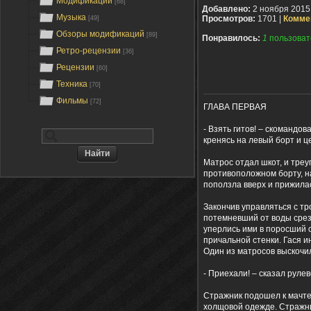
Модификации
[68]
Добавлено:
2 ноября 2015
Музыка
Просмотров:
1701 |
Комме
[49]
Обзоры модификаций
[89]
Понравилось:
1
пользоват
Ретро-рецензии
[36]
Рецензии
[60]
Техника
[70]
Фильмы
[72]
ГЛАВА ПЕРВАЯ
- Взять гитов! – скомандо
кренясь на левый борт и ц
Матрос отдал шкот, и треу
противоположном борту, н
поползла вверх и прижилас
Закончив управляться с тр
потемневший от воды срез 
уперлись ими в поросший 
причальной стенки. Гася 
Один из матросов выскочил
- Приехали! – сказал рулев
Стражник подошел к мачте
холщовой одежде. Стражни