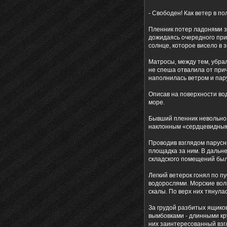
- Свободен! Как ветер в по
Пленник потер ладонями за
дожидаясь очередного при
солнце, которое висело в
Матросы, между тем, убрал
не спеша отвалила от прич
наполнилась ветром и пар
Описав на поверхности во
море.
Бывший пленник невольно 
наклонным «сердцевидным»
Проводив взглядом парусн
площадка за ним. В дальн
складского помещений был
Легкий ветерок гонял по п
водорослями. Морские вол
скалы. По верх них тянула
За грудой разбитых ящико
вымбовками - длинными к
них заинтересованный взгл