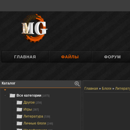
ГЛАВНАЯ
ФАЙЛЫ
ФОРУМ
Каталог
Главная
»
Блоги
»
Литерат
Все категории
[1875]
Другое
[259]
Игры
[387]
Литература
[539]
Личные блоги
[246]