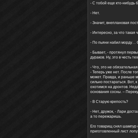
- С тобой еще кто-нибудь 
- Нет.
- Значит, внеплановая пост
- Интересно, за что такая 
- По пьяни набил морду… 
- Бывает, - протянул перв
дураков. Ну, это в честь т
- Что, это не обязательная
- Теперь уже нет. После то
может. Правда, и раньше м
сильно постараться. Вот, 
охотимся на дронтов. Неда
основания сосны. – Переку
- В Старую крепость?
- Нет, дружок, - Лари дос
а то пережаришь.
Его товарищ снял шампур 
приготовленный лист лопу