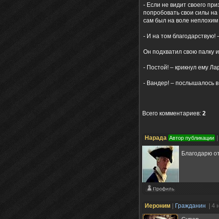
- Если не видит своего при
попробовать свои силы на 
сам был на воле неплохим 
- И на том благодарствую!
Он подхватил свою палку и
- Постой! – крикнул ему Лар
- Вандер! – послышалось в
Всего комментариев
:
2
Нарада
Автор публикации
Благодарю от
Иероним
|
Гражданин
| 4