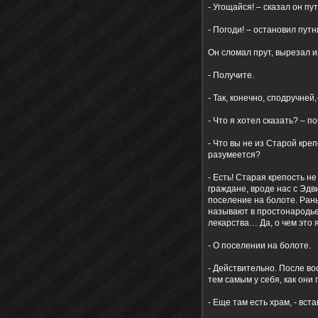
- Угощайся! – сказал он пут
- Погоди! – остановил пут
Он сломал прут, вырезал из
- Получите.
- Так, конечно, сподручней
- Что я хотел сказать? – п
- Что вы не из Старой креп
разумеется?
- Есть! Старая крепость н
граждане, вроде нас с Эдв
поселение на болоте. Рань
называют в простонародье 
лекарства… Да, о чем это 
- О поселении на болоте.
- Действительно. После во
тем самым у себя, как они
- Еще там есть храм, - вст