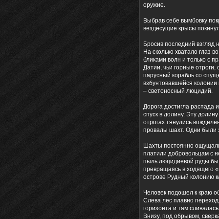
оружие.
Выбрав себе вымбовку покр
вездесущие крысы покинули
Бросив последний взгляд н
На сколько хватало глаз 
бликами волн и только с 
Датии, чьи горные отроги
парусный корабль со спущ
взбунтовавшейся колонии 
– светоносный люцидий.
Дорога достигла распада и
спуск в долину. Эту долин
отрогах тянулись вожделен
провалы шахт. Одни были
Шахты постоянно ощущали н
платили добровольцам с н
пыль люцидиевой руды была
превращаясь в ходящего «
острове Рудный колонию ка
Человек подошел к краю об
Слева лес плавно переходи
горизонта и там сливалась
Внизу, под обрывом, сверк