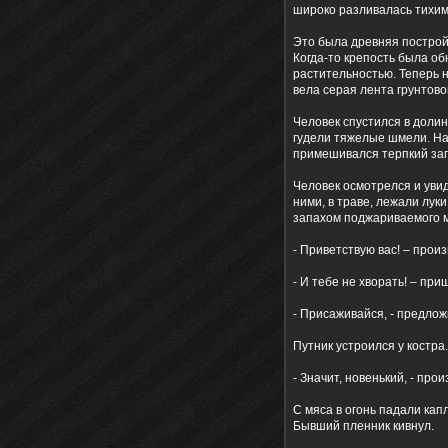
широко разливалась тихими
Это была древняя построй
Когда-то крепость была об
растительностью. Теперь н
вела серая лента грунтово
Человек спустился в долин
гудели тяжелые шмели. На
примешивался терпкий за
Человек осмотрелся и увид
ними, в траве, лежали лук
запахом поджариваемого 
- Приветствую вас! – произ
- И тебе не хворать! – пр
- Присаживайся, - предло
Путник устроился у костра.
- Значит, новенький, - про
С мяса в огонь падали кап
Бывший пленник кивнул.